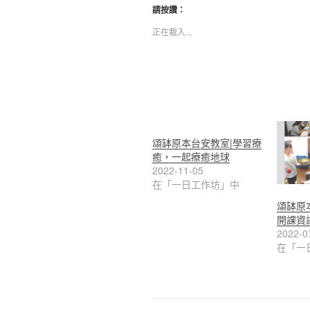
請按讚：
正在載入...
頌缽原本台安教室|學習療
癒，一起療癒地球
2022-11-05
在「一日工作坊」中
頌缽原
開課資
2022-0
在「一