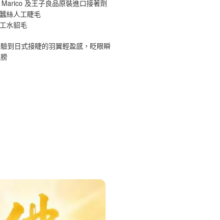
 Marico 及王子良品原裝進口接著劑
原蠶絲人工睫毛
手工水貂毛
體驗到日式接睫的羽翼輕盈感，眨眼瞬
翅膀