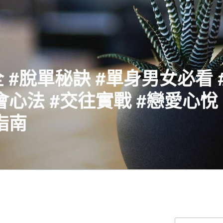
 #脫單秘訣 #單身男女必看 
會心法 #交往實戰 #戀愛心悅 
指南
搜