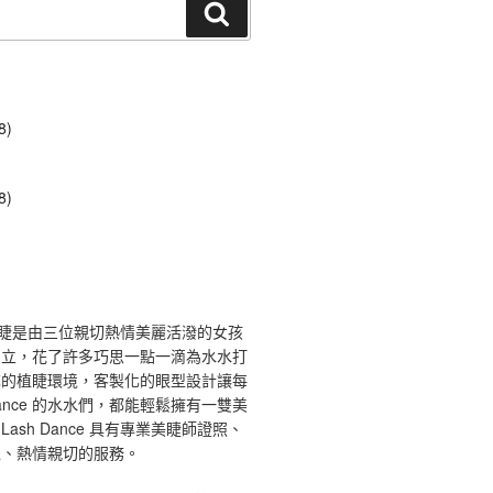
搜
尋
8)
8)
ce 舞睫是由三位親切熱情美麗活潑的女孩
創立，花了許多巧思一點一滴為水水打
馨的植睫環境，客製化的眼型設計讓每
 Dance 的水水們，都能輕鬆擁有一雙美
ash Dance 具有專業美睫師證照、
境、熱情親切的服務。