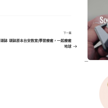
下
下一篇
一
【頌缽
頌缽原本台安教室|學習療癒，一起療癒
篇
地球
文
章