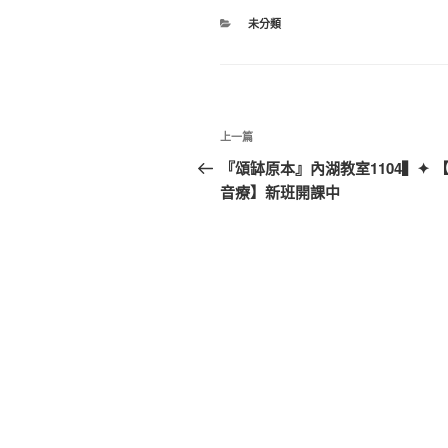
分
未分類
類
文
上
上一篇
章
一
『頌缽原本』內湖教室1104▍✦ 
篇
音療】新班開課中
導
文
覽
章