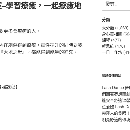
室–學習療癒，一起療癒地
尋
關
鍵
分類
字:
未分類 (1,269)
要更多會療癒的人。
身心靈相關 (62
課程 (477)
內在創傷得到療癒，靈性揚升的同時對我
新思維 (476)
『大地之母』，都能得到能量的補充。
一日工作坊 (41
關於這個網站
證照課程】
Lash Dan
們因著夢想而
造安全舒適溫
位蒞臨 Lash
麗迷人的雙眼！L
明亮舒適的環