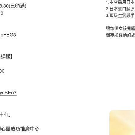
1.本店採用日本
-18:30(已額滿)
2.日本進口膠
30
3.頂級空氣感
讓每個女孩兒
CgpFEG8
間宛如舞動的
眠課程】
00
8ysSEo7
中心」
閱讀心靈療癒推廣中心