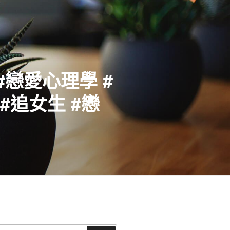
#戀愛心理學 #
#追女生 #戀