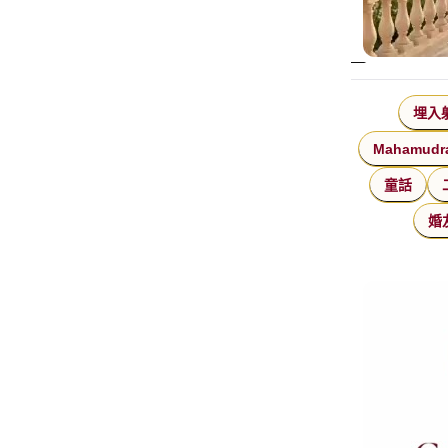
埋入
Mahamudr
童話
婚