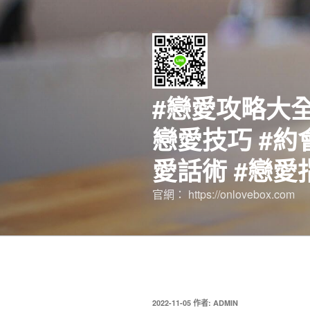
跳
至
主
要
內
容
#戀愛攻略大全
戀愛技巧 #約
愛話術 #戀愛
官網： https://onlovebox.com
發
2022-11-05
作者:
ADMIN