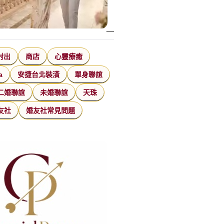
射出
商店
心靈療癒
a
安捷台北裝潢
單身聯誼
二婚聯誼
未婚聯誼
天珠
友社
婚友社常見問題