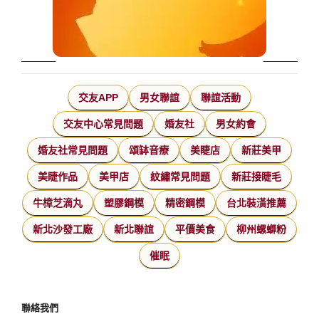
交友APP
男女聯誼
聯誼活動
交友中心常見問題
婚友社
男女約會
婚友社常見問題
頌缽音療
美睫店
新莊美甲
美睫作品
美甲店
紋繡常見問題
新莊接睫毛
牛樟芝滴丸
塑膠鋼模
精密鋼模
台北裝潢推薦
新北沙發工廠
新北聯誼
平價美食
柳州螺螄粉
催眠
聯絡我們