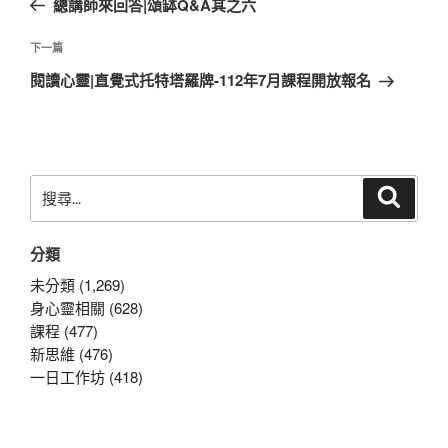
總講師來回答|頌缽Q&A其之六
導
篇
覽
文
下
下一篇
章
一
閱讀心靈|直覺式托特塔羅牌-112年7月課程開放報名
篇
文
章
搜
搜
尋
尋
關
分類
鍵
字:
未分類 (1,269)
身心靈相關 (628)
課程 (477)
新思維 (476)
一日工作坊 (418)