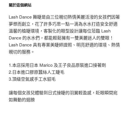
關於這個網站
Lash Dance 舞睫是由三位親切熱情美麗活潑的女孩們因著
夢想而創立，花了許多巧思一點一滴為水水打造安全舒適
溫馨的植睫環境，客製化的眼型設計讓每位蒞臨 Lash
Dance 的水水們，都能輕鬆擁有一雙美麗迷人的雙眼！
Lash Dance 具有專業美睫師證照、明亮舒適的環境、熱情
親切的服務。
1.本店採用日本 Marico 及王子良品原裝進口接著劑
2.日本進口膠原蠶絲人工睫毛
3.頂級空氣感手工水貂毛
讓每個女孩兒體驗到日式接睫的羽翼輕盈感，眨眼瞬間宛
如舞動的翅膀