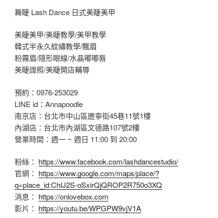
舞睫 Lash Dance 日式美睫美甲
美睫美甲/美睫教學/美甲教學
韓式半永久紋繡教學/飄眉
粉霧眉/隱形眼線/水晶嘟嘟唇
美睫證照/美睫開店輔導
預約：0976-253029
LINE id：Annapoodle
南京店：台北市中山區遼寧街45巷11號1樓
內湖店：台北市內湖區文德路107號2樓
營業時間：週一 ~ 週日 11:00 到 20:00
粉絲：
https://www.facebook.com/lashdancestudio/
官網：
https://www.google.com/maps/place/?
q=place_id:ChIJ2S-oSxirQjQROP2R750o3XQ
消息：
https://onlovebox.com
影片：
https://youtu.be/WPGPW9vjV1A