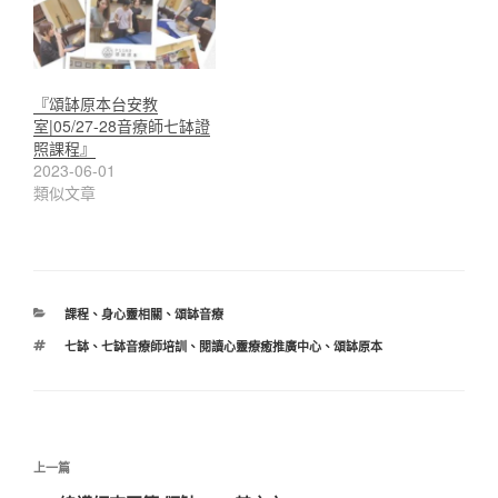
『頌缽原本台安教
室|05/27-28音療師七缽證
照課程』
2023-06-01
類似文章
分
課程
、
身心靈相關
、
頌缽音療
類
標
七缽
、
七缽音療師培訓
、
閱讀心靈療癒推廣中心
、
頌缽原本
籤
文
上
上一篇
章
一