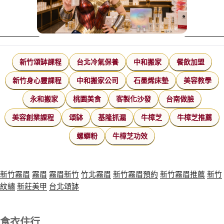
新竹頌缽課程
台北冷氣保養
中和搬家
餐飲加盟
新竹身心靈課程
中和搬家公司
石墨烯床墊
美容教學
永和搬家
桃園美食
客製化沙發
台南做臉
美容創業課程
頌缽
基隆抓漏
牛樟芝
牛樟芝推薦
螺螄粉
牛樟芝功效
新竹霧眉
霧眉
霧眉新竹
竹北霧眉
新竹霧眉預約
新竹霧眉推薦
新竹
紋繡
新莊美甲
台北頌缽
食衣住行