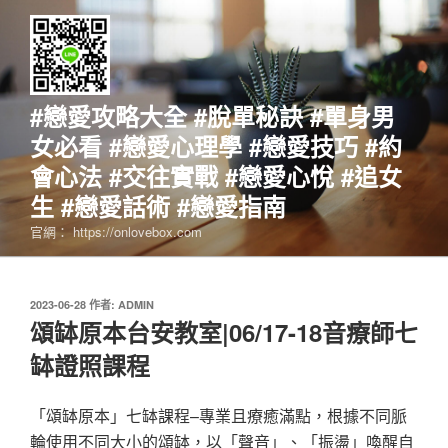
跳
至
主
要
內
#戀愛攻略大全 #脫單秘訣 #單身男
容
女必看 #戀愛心理學 #戀愛技巧 #約
會心法 #交往實戰 #戀愛心悅 #追女
生 #戀愛話術 #戀愛指南
官網： https://onlovebox.com
發
2023-06-28
作者:
ADMIN
佈
頌缽原本台安教室|06/17-18音療師七
於
缽證照課程
「頌缽原本」七缽課程–專業且療癒滿點，根據不同脈
輪使用不同大小的頌缽，以「聲音」、「振盪」喚醒自