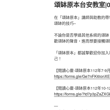
佈
頌缽原本台安教室|0
於
在「頌缽原本」講師與助教的帶
頌缽的技巧–
不論你是否學過其他系統的頌缽
歡頌缽的聲音，進而想要接觸頌
「頌缽原本」都誠摯歡迎你加入
己！
【閱讀心靈-頌缽原本112年7-
https://forms.gle/Ge7nFK6io
【閱讀心靈-頌缽原本112年10-
https://forms.gle/7td7p3pZaZX
—