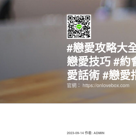
跳
至
主
要
內
容
#戀愛攻略大全
戀愛技巧 #約
愛話術 #戀愛
官網： https://onlovebox.com
發
2023-09-14
作者:
ADMIN