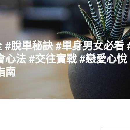
 #脫單秘訣 #單身男女必看 
會心法 #交往實戰 #戀愛心悅 
指南
搜