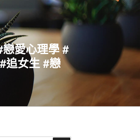
#戀愛心理學 #
#追女生 #戀