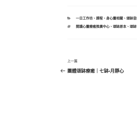
分
一日工作坊
、
課程
、
身心靈相關
、
頌缽音
類
標
閱讀心靈療癒推廣中心
、
頌缽原本
、
頌缽
籤
文
上
上一篇
章
一
團體頌缽療癒｜七缽•月靜心
篇
導
文
覽
章