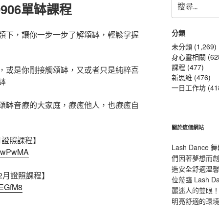
906單缽課程
尋
關
鍵
分類
領下，讓你一步一步了解頌缽，輕鬆掌握
字:
未分類 (1,269)
身心靈相關 (62
課程 (477)
，或是你剛接觸頌缽，又或者只是純粹喜
新思維 (476)
缽
一日工作坊 (41
頌缽音療的大家庭，療癒他人，也療癒自
關於這個網站
9月證照課程】
Lash Dan
nXEwPwMA
們因著夢想而
造安全舒適溫
12月證照課程】
位蒞臨 Lash
GEGfM8
麗迷人的雙眼！L
明亮舒適的環