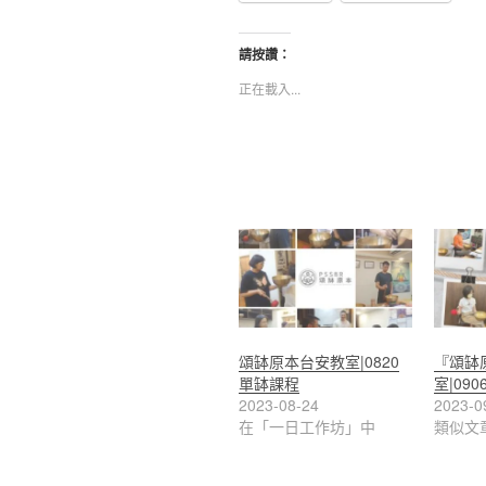
請按讚：
正在載入...
頌缽原本台安教室|0820
『頌缽
單缽課程
室|09
2023-08-24
2023-0
在「一日工作坊」中
類似文