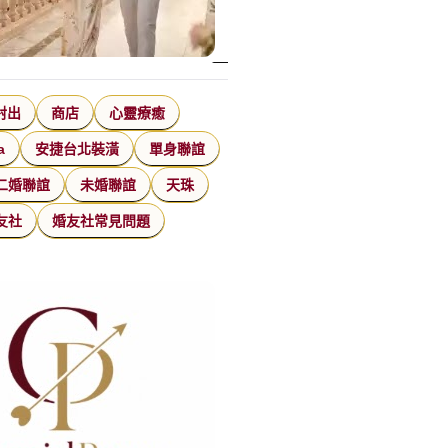
射出
商店
心靈療癒
a
安捷台北裝潢
單身聯誼
二婚聯誼
未婚聯誼
天珠
友社
婚友社常見問題