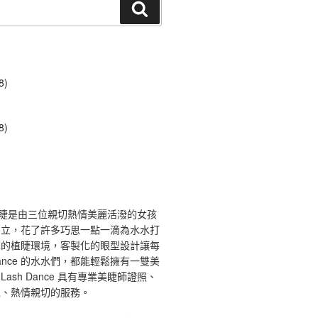
搜
尋
8)
8)
ce 舞睫是由三位親切熱情美麗活潑的女孩
創立，花了許多巧思一點一滴為水水打
馨的植睫環境，客製化的眼型設計讓每
 Dance 的水水們，都能輕鬆擁有一雙美
ash Dance 具有專業美睫師證照、
境、熱情親切的服務。