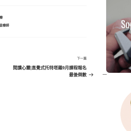
療
音療師
下
下一篇
一
閱讀心靈|直覺式托特塔羅9月課程報名
篇
最後倒數
文
章