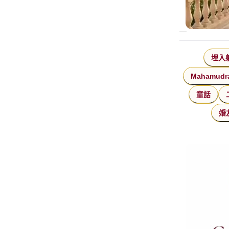
埋入
Mahamudr
童話
婚