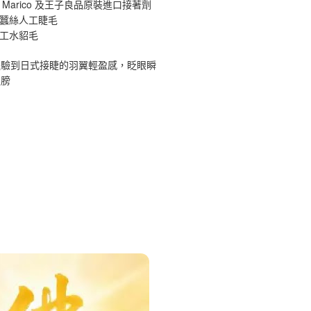
 Marico 及王子良品原裝進口接著劑
原蠶絲人工睫毛
手工水貂毛
體驗到日式接睫的羽翼輕盈感，眨眼瞬
翅膀