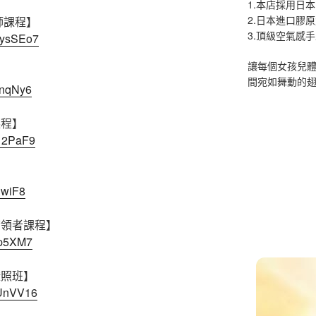
1.本店採用日本
2.日本進口膠
師課程】
3.頂級空氣感
8ysSEo7
讓每個女孩兒
】
間宛如舞動的
xnqNy6
課程】
312PaF9
nwiF8
帶領者課程】
Yp5XM7
證照班】
dUnVV16