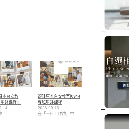
原本台安教
頌缽原本台安教室|0914
06單缽課程』
專班單缽課程
9-14
2023-09-16
章
在「一日工作坊」中