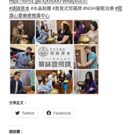
https://forms.gle/XjXh5XKFWN8ysSEo7
#頌缽原本
#水晶骷髏 #直覺式塔羅牌 #NGH催眠治療
#閱
讀心靈療癒推廣中心
分享此文：
Twitter
Facebook
請按讚：