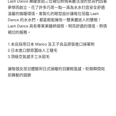
Lash Dance 舞睫是由三位親切熱情美麗活潑的女孩們因著
夢想而創立，花了許多巧思一點一滴為水水打造安全舒適
溫馨的植睫環境，客製化的眼型設計讓每位蒞臨 Lash
Dance 的水水們，都能輕鬆擁有一雙美麗迷人的雙眼！
Lash Dance 具有專業美睫師證照、明亮舒適的環境、熱情
親切的服務。
1.本店採用日本 Marico 及王子良品原裝進口接著劑
2.日本進口膠原蠶絲人工睫毛
3.頂級空氣感手工水貂毛
讓每個女孩兒體驗到日式接睫的羽翼輕盈感，眨眼瞬間宛
如舞動的翅膀