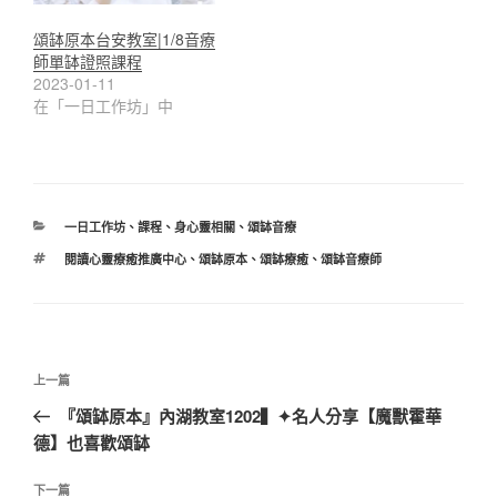
頌缽原本台安教室|1/8音療
師單缽證照課程
2023-01-11
在「一日工作坊」中
分
一日工作坊
、
課程
、
身心靈相關
、
頌缽音療
類
標
閱讀心靈療癒推廣中心
、
頌缽原本
、
頌缽療癒
、
頌缽音療師
籤
文
上
上一篇
章
一
『頌缽原本』內湖教室1202▍✦名人分享【魔獸霍華
導
篇
德】也喜歡頌缽
覽
文
章
下
下一篇