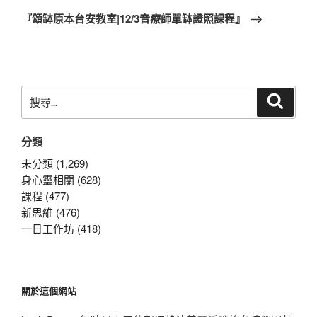
一
『頌缽原本台安教室|12/3音療師單缽證照課程』
篇
文
章
搜
搜
尋
尋
關
分類
鍵
字:
未分類 (1,269)
身心靈相關 (628)
課程 (477)
新思維 (476)
一日工作坊 (418)
關於這個網站