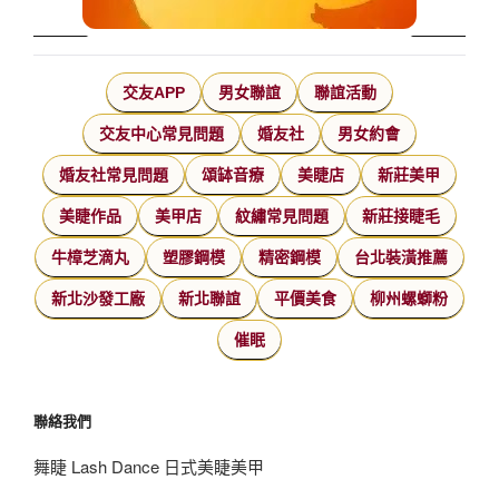
交友APP
男女聯誼
聯誼活動
交友中心常見問題
婚友社
男女約會
婚友社常見問題
頌缽音療
美睫店
新莊美甲
美睫作品
美甲店
紋繡常見問題
新莊接睫毛
牛樟芝滴丸
塑膠鋼模
精密鋼模
台北裝潢推薦
新北沙發工廠
新北聯誼
平價美食
柳州螺螄粉
催眠
聯絡我們
舞睫 Lash Dance 日式美睫美甲