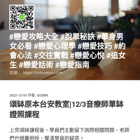
跳
至
主
要
內
#戀愛攻略大全 #脫單秘訣 #單身男
容
女必看 #戀愛心理學 #戀愛技巧 #約
會心法 #交往實戰 #戀愛心悅 #追女
生 #戀愛話術 #戀愛指南
官網： https://onlovebox.com
發
2022-12-04
作者:
ADMIN
佈
頌缽原本台安教室|12/3音療師單缽
於
證照課程
上完頌缽課程後，學員們主動留下詢問相關問題，老師
們也傾囊相授，釐清學員的疑惑。