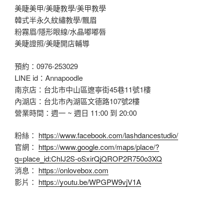
美睫美甲/美睫教學/美甲教學
韓式半永久紋繡教學/飄眉
粉霧眉/隱形眼線/水晶嘟嘟唇
美睫證照/美睫開店輔導
預約：0976-253029
LINE id：Annapoodle
南京店：台北市中山區遼寧街45巷11號1樓
內湖店：台北市內湖區文德路107號2樓
營業時間：週一 ~ 週日 11:00 到 20:00
粉絲：
https://www.facebook.com/lashdancestudio/
官網：
https://www.google.com/maps/place/?
q=place_id:ChIJ2S-oSxirQjQROP2R750o3XQ
消息：
https://onlovebox.com
影片：
https://youtu.be/WPGPW9vjV1A