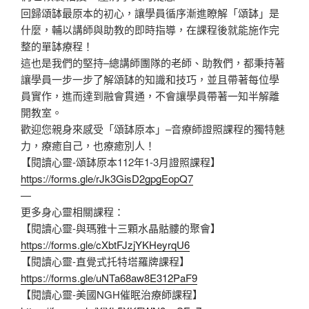
回歸頌缽最原本的初心，讓學員循序漸進瞭解「頌缽」是
什麼，輔以講師與助教的即時指導，在課程後就能施作完
整的單缽療程！
這也是我們的堅持–總講師團隊的老師、助教們，都秉持著
讓學員一步一步了解頌缽的知識和技巧，並且帶著每位學
員實作，進而達到融會貫通，不會讓學員帶著一知半解離
開教室。
歡迎您親身來感受「頌缽原本」–音療師證照課程的獨特魅
力，療癒自己，也療癒別人！
【閱讀心靈-頌缽原本112年1-3月證照課程】
https://forms.gle/rJk3GisD2gpgEopQ7
—
更多身心靈相關課程：
【閱讀心靈-與瑪雅十三顆水晶骷髏的聚會】
https://forms.gle/cXbtFJzjYKHeyrqU6
【閱讀心靈-直覺式托特塔羅牌課程】
https://forms.gle/uNTa68aw8E312PaF9
【閱讀心靈-美國NGH催眠治療師課程】