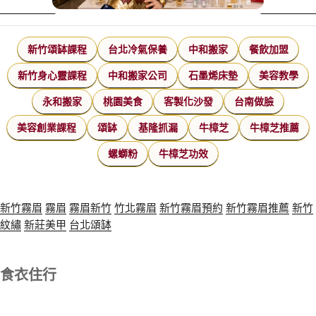
新竹頌缽課程
台北冷氣保養
中和搬家
餐飲加盟
新竹身心靈課程
中和搬家公司
石墨烯床墊
美容教學
永和搬家
桃園美食
客製化沙發
台南做臉
美容創業課程
頌缽
基隆抓漏
牛樟芝
牛樟芝推薦
螺螄粉
牛樟芝功效
新竹霧眉
霧眉
霧眉新竹
竹北霧眉
新竹霧眉預約
新竹霧眉推薦
新竹
紋繡
新莊美甲
台北頌缽
食衣住行