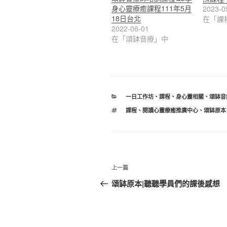
身心靈療癒課程111年5月
2023-0
18日台北
在「課
2022-06-01
在「頌缽音療」中
分
一日工作坊
、
課程
、
身心靈相關
、
頌缽音
類
標
課程
、
閱讀心靈療癒推廣中心
、
頌缽原本
籤
文
上
上一篇
章
一
頌缽原本|聽聽學員們的課後感想
篇
導
文
覽
章