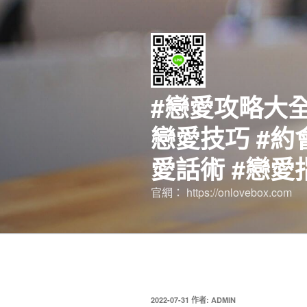
跳
至
主
要
內
容
#戀愛攻略大全
戀愛技巧 #約
愛話術 #戀愛
官網： https://onlovebox.com
發
2022-07-31
作者:
ADMIN