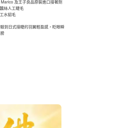
 Marico 及王子良品原裝進口接著劑
原蠶絲人工睫毛
手工水貂毛
體驗到日式接睫的羽翼輕盈感，眨眼瞬
翅膀