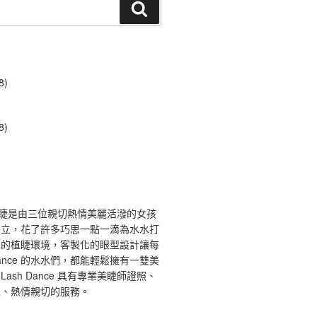
搜
尋
8)
8)
ce 舞睫是由三位親切熱情美麗活潑的女孩
創立，花了許多巧思一點一滴為水水打
馨的植睫環境，客製化的眼型設計讓每
 Dance 的水水們，都能輕鬆擁有一雙美
ash Dance 具有專業美睫師證照、
境、熱情親切的服務。