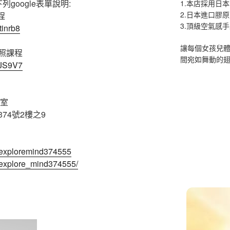
google表單說明:
1.本店採用日本
2.日本進口膠
程
3.頂級空氣感
tinrb8
讓每個女孩兒
證照課程
間宛如舞動的
FJS9V7
教室
74號2樓之9
/exploremind374555
/explore_mind374555/