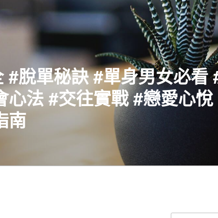
 #脫單秘訣 #單身男女必看 
會心法 #交往實戰 #戀愛心悅 
指南
搜