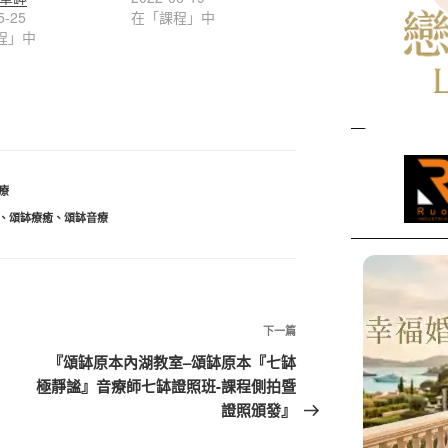
5-25
在「課程」中
程」中
療
、
頌缽療癒
、
頌缽音療
下
下一篇
一
『頌缽原本內湖教室–頌缽原本『七缽
篇
極靜謐』音療師七缽證照班-課程側拍暨
文
證照頒發』
章