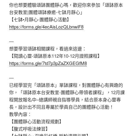
你也想要體驗頌缽團體靜心嗎，歡迎你來參加「頌缽原本
台安教室|團體頌缽療癒-七缽月靜心」
【七缽•月靜心-團體靜心活動】
https://forms.gle/4ecAisLozQLbnwiF8
—
想要學習頌缽相關課程，看過來這邊：
【閱讀心靈-頌缽原本112年10-12月證照課程】
https://forms.gle/7td7p3pZaZXGEGfM8
—
已經學習完「頌缽原本」單缽課程，對團體靜心有興趣的
你，「頌缽原本台安教室-團體靜心帶領者課程」，12月課
程開放報名中–總講師親自指導學員，結合原本身心靈專
長，設計出不同且專屬於學員自己的團體靜心活動！
教學內容：
【團體靜心活動流程規劃】
【腹式呼吸法練習】
【七缽靜心+召喚彩虹橋-脈輪清理引導】