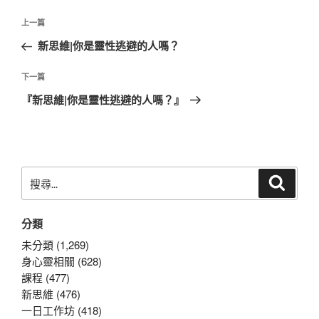
文
上
上一篇
章
一
新思維|你是靈性逃避的人嗎？
導
篇
覽
文
下
下一篇
章
一
『新思維|你是靈性逃避的人嗎？』
篇
文
章
搜
搜
尋
尋
關
分類
鍵
字:
未分類 (1,269)
身心靈相關 (628)
課程 (477)
新思維 (476)
一日工作坊 (418)