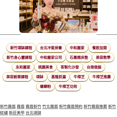
新竹頌缽課程
台北冷氣保養
中和搬家
餐飲加盟
新竹身心靈課程
中和搬家公司
石墨烯床墊
美容教學
永和搬家
桃園美食
客製化沙發
台南做臉
美容創業課程
頌缽
基隆抓漏
牛樟芝
牛樟芝推薦
螺螄粉
牛樟芝功效
新竹霧眉
霧眉
霧眉新竹
竹北霧眉
新竹霧眉預約
新竹霧眉推薦
新竹
紋繡
新莊美甲
台北頌缽