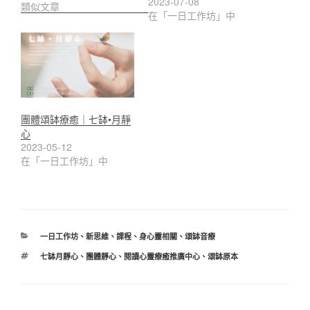
2023-07-08
類似文章
在「一日工作坊」中
團體頌缽療癒｜七缽•月靜
心
2023-05-12
在「一日工作坊」中
分
一日工作坊
、
新思維
、
課程
、
身心靈相關
、
頌缽音療
類
標
七缽月靜心
、
團體靜心
、
閱讀心靈療癒推廣中心
、
頌缽原本
籤