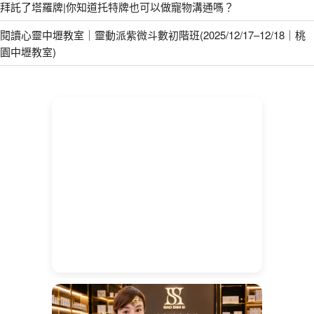
拜託了塔羅牌|你知道托特牌也可以做寵物溝通嗎？
閱讀心靈中壢教室｜靈動派紫微斗數初階班(2025/12/17–12/18｜桃
園中壢教室)