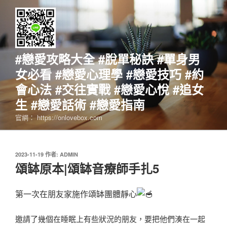
跳
至
主
要
內
#戀愛攻略大全 #脫單秘訣 #單身男
容
女必看 #戀愛心理學 #戀愛技巧 #約
會心法 #交往實戰 #戀愛心悅 #追女
生 #戀愛話術 #戀愛指南
官網： https://onlovebox.com
發
2023-11-19
作者:
ADMIN
佈
頌缽原本|頌缽音療師手扎5
於
第一次在朋友家施作頌缽團體靜心
邀請了幾個在睡眠上有些狀況的朋友，要把他們湊在一起