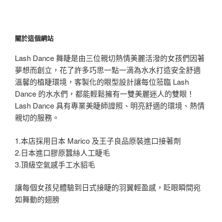
關於這個網站
Lash Dance 舞睫是由三位親切熱情美麗活潑的女孩們因著
夢想而創立，花了許多巧思一點一滴為水水打造安全舒適
溫馨的植睫環境，客製化的眼型設計讓每位蒞臨 Lash
Dance 的水水們，都能輕鬆擁有一雙美麗迷人的雙眼！
Lash Dance 具有專業美睫師證照、明亮舒適的環境、熱情
親切的服務。
1.本店採用日本 Marico 及王子良品原裝進口接著劑
2.日本進口膠原蠶絲人工睫毛
3.頂級空氣感手工水貂毛
讓每個女孩兒體驗到日式接睫的羽翼輕盈感，眨眼瞬間宛
如舞動的翅膀