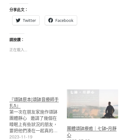
分享此文：
Twitter
Facebook
請按讚：
正在載入...
『頌缽原本|頌缽音療師手
扎5』
第一次在朋友家施作頌缽
團體靜心 邀請了幾個在
睡眠上有些狀況的朋友，
團體頌缽療癒｜七缽•月靜
要把他們湊在一起真的…
心
2023-11-19