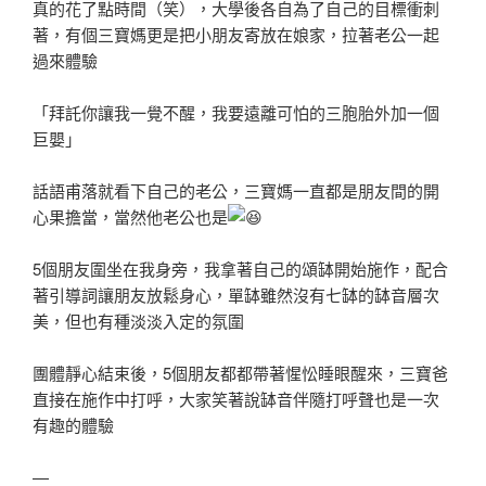
真的花了點時間（笑），大學後各自為了自己的目標衝刺
著，有個三寶媽更是把小朋友寄放在娘家，拉著老公一起
過來體驗
「拜託你讓我一覺不醒，我要遠離可怕的三胞胎外加一個
巨嬰」
話語甫落就看下自己的老公，三寶媽一直都是朋友間的開
心果擔當，當然他老公也是
5個朋友圍坐在我身旁，我拿著自己的頌缽開始施作，配合
著引導詞讓朋友放鬆身心，單缽雖然沒有七缽的缽音層次
美，但也有種淡淡入定的氛圍
團體靜心結束後，5個朋友都都帶著惺忪睡眼醒來，三寶爸
直接在施作中打呼，大家笑著說缽音伴隨打呼聲也是一次
有趣的體驗
—