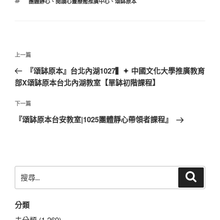
標
團體靜心
、
閱讀心靈療癒推廣中心
、
頌缽原本
籤
文
上
上一篇
章
一
『頌缽原本』台北內湖1027▍✦ 中國文化大學推廣教育
導
篇
部X頌缽原本台北內湖教室【單缽初階課程】
覽
文
章
下
下一篇
一
『頌缽原本台安教室|1025團體靜心帶領者課程』
篇
文
章
搜
搜
尋
尋
關
分類
鍵
字:
未分類 (1,269)