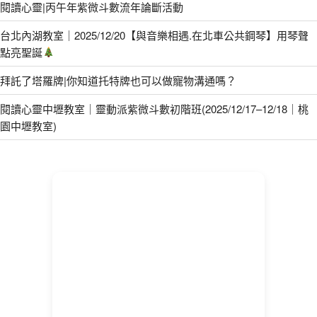
閱讀心靈|丙午年紫微斗數流年論斷活動
台北內湖教室｜2025/12/20【與音樂相遇.在北車公共鋼琴】用琴聲
點亮聖誕
拜託了塔羅牌|你知道托特牌也可以做寵物溝通嗎？
閱讀心靈中壢教室｜靈動派紫微斗數初階班(2025/12/17–12/18｜桃
園中壢教室)