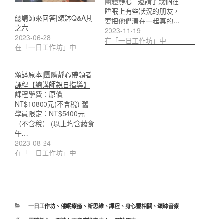
團體靜心 邀請了幾個在
睡眠上有些狀況的朋友，
總講師來回答|頌缽Q&A其
要把他們湊在一起真的…
之六
2023-11-19
2023-06-28
在「一日工作坊」中
在「一日工作坊」中
頌缽原本|團體靜心帶領者
課程【總講師親自指導】
課程學費：原價
NT$10800元(不含稅) 舊
學員限定：NT$5400元
（不含稅） (以上均含蔬食
午…
2023-08-24
在「一日工作坊」中
分
一日工作坊
、
催眠療癒
、
新思維
、
課程
、
身心靈相關
、
頌缽音療
類