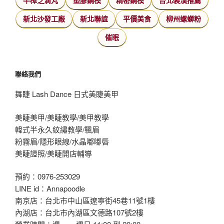
牛樟芝滴丸
塑膠鋼模
精密鋼模
台北裝潢推薦
新北沙發工廠
新北聯誼
平價美食
柳州螺螄粉
催眠
聯絡我們
舞睫 Lash Dance 日式美睫美甲
美睫美甲/美睫教學/美甲教學
韓式半永久紋繡教學/飄眉
粉霧眉/隱形眼線/水晶嘟嘟唇
美睫證照/美睫開店輔導
預約：0976-253029
LINE id：Annapoodle
南京店：台北市中山區遼寧街45巷11號1樓
內湖店：台北市內湖區文德路107號2樓