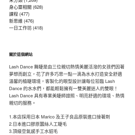
身心靈相關 (628)
課程 (477)
新思維 (476)
一日工作坊 (418)
關於這個網站
Lash Dance 舞睫是由三位親切熱情美麗活潑的女孩們因著
夢想而創立，花了許多巧思一點一滴為水水打造安全舒適
溫馨的植睫環境，客製化的眼型設計讓每位蒞臨 Lash
Dance 的水水們，都能輕鬆擁有一雙美麗迷人的雙眼！
Lash Dance 具有專業美睫師證照、明亮舒適的環境、熱情
親切的服務。
1.本店採用日本 Marico 及王子良品原裝進口接著劑
2.日本進口膠原蠶絲人工睫毛
3.頂級空氣感手工水貂毛