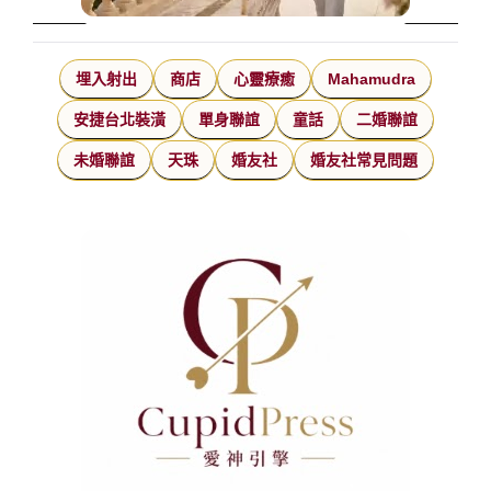
埋入射出
商店
心靈療癒
Mahamudra
安捷台北裝潢
單身聯誼
童話
二婚聯誼
未婚聯誼
天珠
婚友社
婚友社常見問題