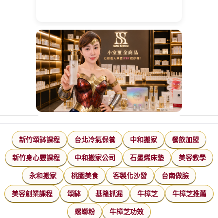
新竹頌缽課程
台北冷氣保養
中和搬家
餐飲加盟
新竹身心靈課程
中和搬家公司
石墨烯床墊
美容教學
永和搬家
桃園美食
客製化沙發
台南做臉
美容創業課程
頌缽
基隆抓漏
牛樟芝
牛樟芝推薦
螺螄粉
牛樟芝功效