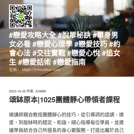
跳
至
主
要
內
#戀愛攻略大全 #脫單秘訣 #單身男
容
女必看 #戀愛心理學 #戀愛技巧 #約
會心法 #交往實戰 #戀愛心悅 #追女
生 #戀愛話術 #戀愛指南
官網： https://onlovebox.com
發
2023-10-28
作者:
ADMIN
佈
頌缽原本|1025團體靜心帶領者課程
於
總講師親自教授團體靜心的技巧，從引導詞的語調、速
度，到敲缽時的穩定、和諧，細心指導每位學員，並建
議學員結合自己所擅長的身心靈服務，打造出屬於自己