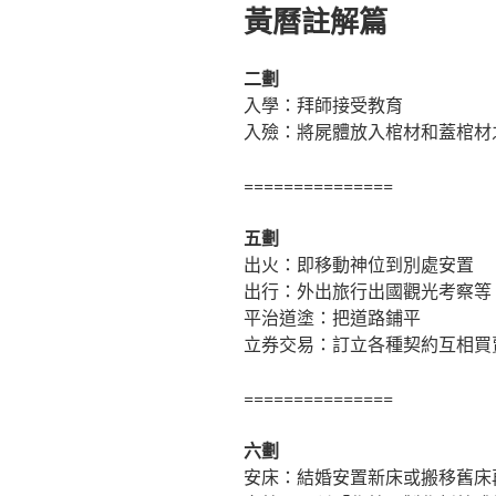
佈
黃曆註解篇
於
二劃
入學：拜師接受教育
入殮：將屍體放入棺材和蓋棺材
===============
五劃
出火：即移動神位到別處安置
出行：外出旅行出國觀光考察等
平治道塗：把道路鋪平
立券交易：訂立各種契約互相買
===============
六劃
安床：結婚安置新床或搬移舊床