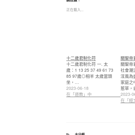
請按讚：
正在載入...
十二歲君制化符
關聖帝
十二歲君制化符 一. 太
關聖帝
歲：1 13 25 37 49 61 73
社會潮
85 97歲◎相羊 太歲當頭
淫風為
坐，…
家庭之
2023-06-18
惹草，
在「道教」中
2023-0
在「經
分
未分類