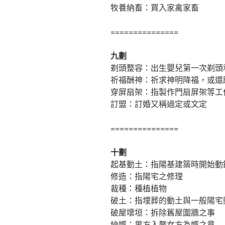
牧養納畜：買入家禽家畜
===============
九劃
剃頭整容：出生嬰兒第一次剃頭
祈福酬神：祈求神明降福，或還
穿屏扇架：指製作門扇屏架等工
訂盟：訂婚又稱過定或文定
===============
十劃
起基動土：指陽基建築時開始動
修造：指陽宅之修理
裁種：種植植物
破土：指埋葬的動土與一般陽宅
破屋壞垣：拆除舊屋圍牆之事
納婿：男方入贅女方為婿之意