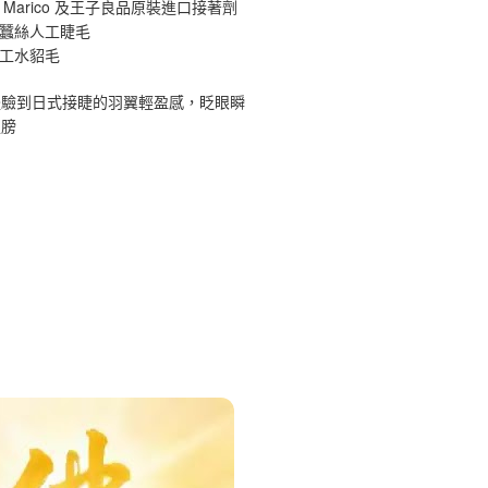
 Marico 及王子良品原裝進口接著劑
原蠶絲人工睫毛
手工水貂毛
體驗到日式接睫的羽翼輕盈感，眨眼瞬
翅膀