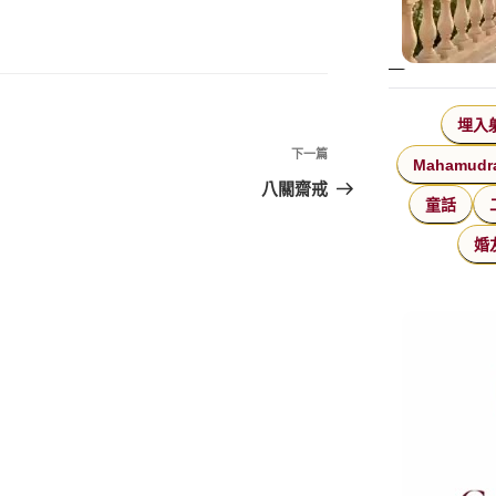
埋入
下
下一篇
Mahamudr
一
八關齋戒
童話
篇
文
婚
章