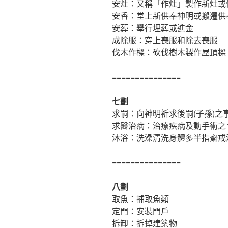
安灶：又稱「作灶」製作新灶或
安香：堂上新供奉神明或搬遷供
安葬：舉行埋葬或進金
成除服：穿上喪服和除去喪服
伐木作樑：砍伐樹木製作屋頂樑
===============
七劃
求嗣：向神明祈求後嗣(子孫)之
求醫治病：治療疾病及動手術之
沐浴：洗澡清洗身體多半指齋戒
===============
八劃
取魚：捕取魚類
定門：安裝門戶
拆卸：拆掉建築物