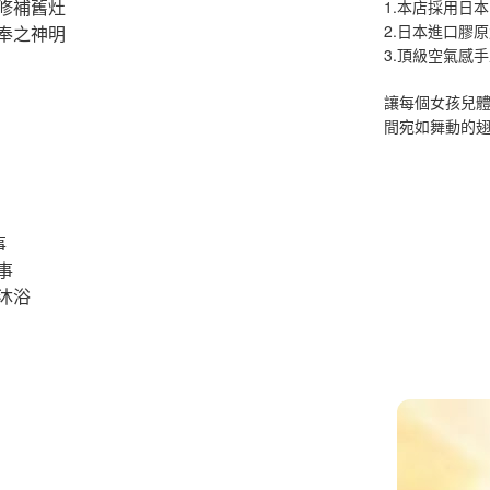
修補舊灶
1.本店採用日本
2.日本進口膠
奉之神明
3.頂級空氣感
讓每個女孩兒
間宛如舞動的
事
事
沐浴