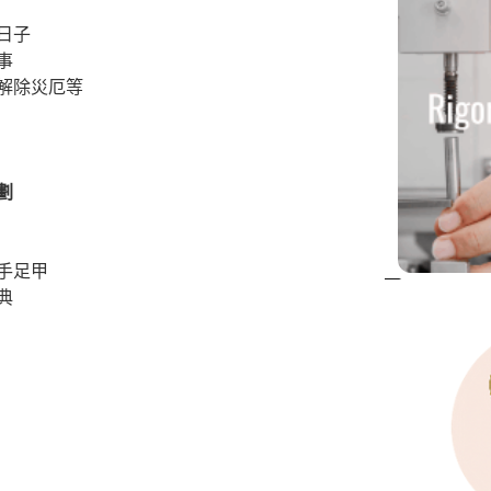
日子
事
解除災厄等
劃
手足甲
典