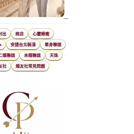
射出
商店
心靈療癒
a
安捷台北裝潢
單身聯誼
二婚聯誼
未婚聯誼
天珠
友社
婚友社常見問題