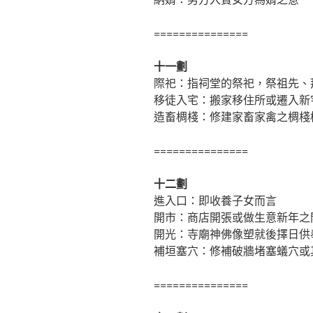
===============
十一劃
際祀：指祠堂的祭祀，祭祖先、
移徒入宅：搬家移住所或遷入新
造畜椆棧：修建家畜家禽之椆棧
===============
十二劃
進入口：即收養子女而言
開市：商店開張或做生意新年之
開光：寺廟神佛像塑就後擇日供
補垣塞穴：修補破牆堵塞蟻穴或
===============