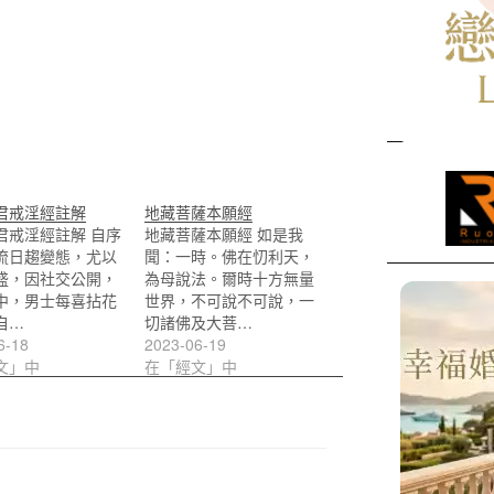
君戒淫經註解
地藏菩薩本願經
君戒淫經註解 自序
地藏菩薩本願經 如是我
流日趨變態，尤以
聞：一時。佛在忉利天，
盛，因社交公開，
為母說法。爾時十方無量
中，男士每喜拈花
世界，不可說不可說，一
自…
切諸佛及大菩…
6-18
2023-06-19
文」中
在「經文」中