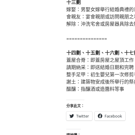
十三劃
嫁娶：男娶女嫁舉行結婚典禮的
會親友：宴會親朋或訪問親朋之
解除：沖洗宅舍或房屋器具除去
===============
十四劃、十五劃、十六劃、十七
蓋屋合脊：即蓋房屋之屋頂工作
請期納采：即送結婚日期和完聘
整手足甲：初生嬰兒第一次修剪
謝土：建築物安成後所舉行的祭
醞釀：指釀酒或造醬料等事
分享此文：
Twitter
Facebook