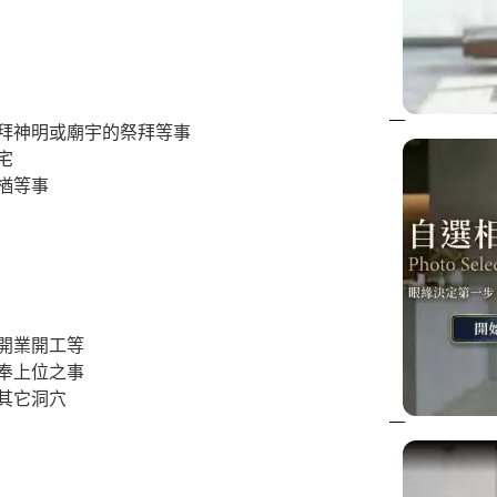
拜神明或廟宇的祭拜等事
宅
楢等事
開業開工等
奉上位之事
其它洞穴