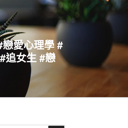
#戀愛心理學 #
#追女生 #戀