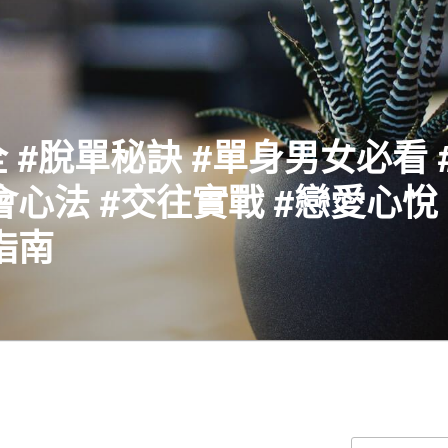
 #脫單秘訣 #單身男女必看 
會心法 #交往實戰 #戀愛心悅 
指南
搜