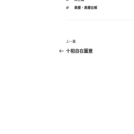
類
標
黃曆
、
黃曆註解
籤
文
上
上一篇
章
一
十相自在圖意
篇
導
文
覽
章