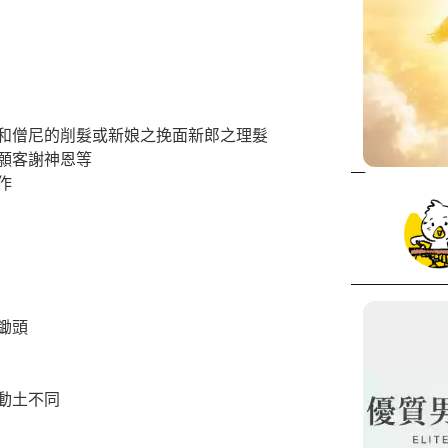
和僧尼的削髮或新娘之挽面新郎之理髮
願客謝神恩等
作
鋤頭
動土不同