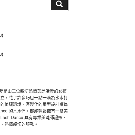
搜
尋
8)
8)
ce 舞睫是由三位親切熱情美麗活潑的女孩
創立，花了許多巧思一點一滴為水水打
馨的植睫環境，客製化的眼型設計讓每
 Dance 的水水們，都能輕鬆擁有一雙美
ash Dance 具有專業美睫師證照、
境、熱情親切的服務。