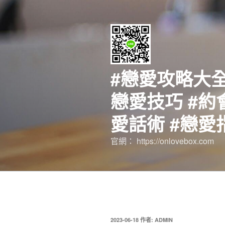
跳
至
主
要
內
容
#戀愛攻略大全
戀愛技巧 #約
愛話術 #戀愛
官網： https://onlovebox.com
發
2023-06-18
作者:
ADMIN