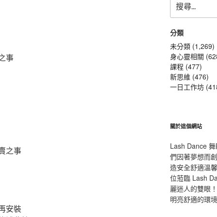
尋
關
鍵
分類
字:
未分類 (1,269)
身心靈相關 (62
之事
課程 (477)
新思維 (476)
一日工作坊 (41
關於這個網站
Lash Dan
賣之事
們因著夢想而
造安全舒適溫
位蒞臨 Lash
麗迷人的雙眼！L
明亮舒適的環
再安裝