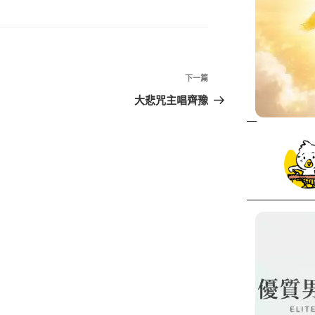
下
下一篇
一
大悲咒主唱齊豫
篇
文
章