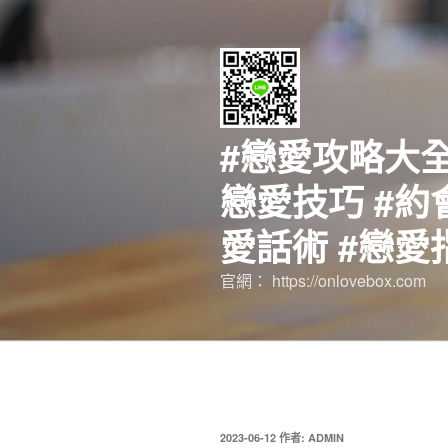
跳
至
主
要
內
容
#戀愛攻略大全
戀愛技巧 #約
愛話術 #戀愛
官網： https://onlovebox.com
發
2023-06-12
作者:
ADMIN