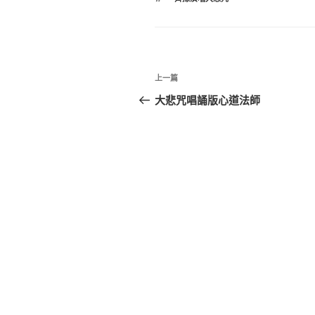
籤
文
上
上一篇
章
一
大悲咒唱誦版心道法師
篇
導
文
覽
章