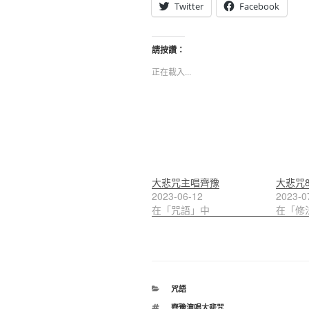
Twitter
Facebook
請按讚：
正在載入...
大悲咒主唱齊豫
大悲咒8
2023-06-12
2023-0
在「咒語」中
在「修
分
咒語
類
標
齊豫演唱大悲咒