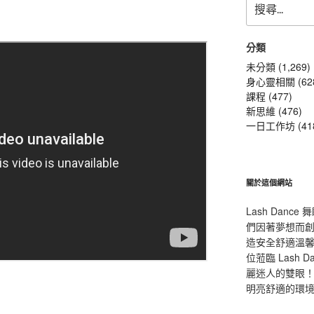
尋
關
鍵
分類
字:
未分類 (1,269)
身心靈相關 (62
課程 (477)
新思維 (476)
一日工作坊 (41
關於這個網站
Lash Dan
們因著夢想而
造安全舒適溫
位蒞臨 Lash
麗迷人的雙眼！L
明亮舒適的環