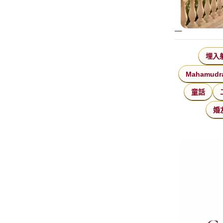
埋入
Mahamudr
童話
婚