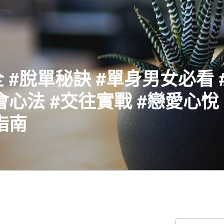
 #脫單秘訣 #單身男女必看 
會心法 #交往實戰 #戀愛心悅 
指南
搜