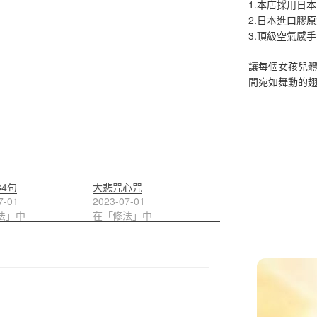
1.本店採用日本
2.日本進口膠
3.頂級空氣感
讓每個女孩兒
間宛如舞動的
4句
大悲咒心咒
7-01
2023-07-01
法」中
在「修法」中