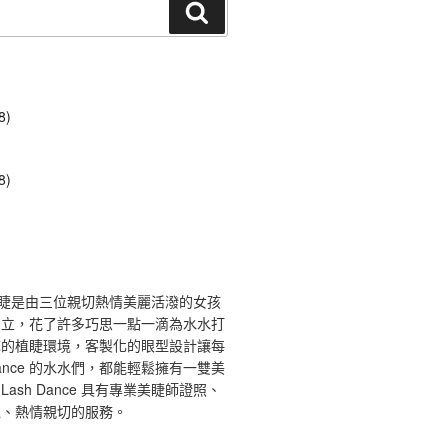
搜
尋
8)
8)
ce 舞睫是由三位親切熱情美麗活潑的女孩
創立，花了許多巧思一點一滴為水水打
馨的植睫環境，客製化的眼型設計讓每
 Dance 的水水們，都能輕鬆擁有一雙美
ash Dance 具有專業美睫師證照、
境、熱情親切的服務。