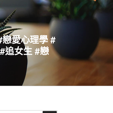
#戀愛心理學 #
#追女生 #戀