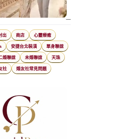
射出
商店
心靈療癒
a
安捷台北裝潢
單身聯誼
二婚聯誼
未婚聯誼
天珠
友社
婚友社常見問題