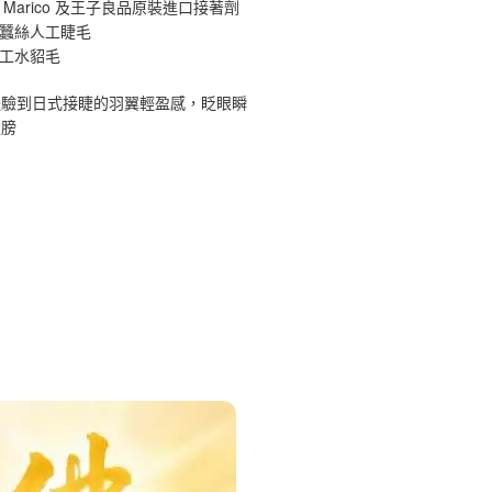
 Marico 及王子良品原裝進口接著劑
原蠶絲人工睫毛
手工水貂毛
體驗到日式接睫的羽翼輕盈感，眨眼瞬
翅膀