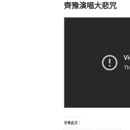
佈
齊豫演唱大悲咒
於
分享此文：