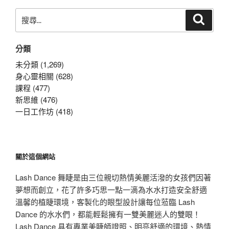
搜
搜
尋
尋
關
分類
鍵
字:
未分類 (1,269)
身心靈相關 (628)
課程 (477)
新思維 (476)
一日工作坊 (418)
關於這個網站
Lash Dance 舞睫是由三位親切熱情美麗活潑的女孩們因著
夢想而創立，花了許多巧思一點一滴為水水打造安全舒適
溫馨的植睫環境，客製化的眼型設計讓每位蒞臨 Lash
Dance 的水水們，都能輕鬆擁有一雙美麗迷人的雙眼！
Lash Dance 具有專業美睫師證照、明亮舒適的環境、熱情