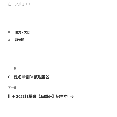
在「文化」中
分
僧寶
、
文化
類
標
龍普托
籤
文
上
上一篇
章
一
姓名筆劃81數理吉凶
導
篇
覽
文
下
下一篇
章
一
▍✦ 2023打擊樂【秋季班】招生中
篇
文
章