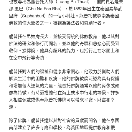
也被尊稱為龍普托大師（Luang Pu Thuat）。他的真名是朱
那·風巴（Chu Na Fon Bha），於1582年出生在泰國素攀武
里府（Suphanburi）的一個小村莊。龍普托被尊崇為泰國
佛教的偉大聖者之一，被視為護法者和奇蹟行者。
龍普托在尼姑庵長大，並接受傳統的佛教教育。他以其對
佛法的研究和修行而聞名，並以他的奇蹟和慈悲心而受到
敬仰。據傳說，他具有超凡的能力，包括行走在水面上和
在空中飛行等奇蹟。
龍普托對人們的福祉和健康非常關心，他致力於幫助人們
解決生活中的困難和疾病。他的佛牌被廣泛認為具有保護
和增加個人運氣的力量。龍普托佛牌通常以他的肖像或頭
像為特徵，有時還描繪他在海上或水中行走的場景。許多
人相信佩戴或供奉龍普托佛牌可以帶來平安、財富和幸
運。
除了佛牌，龍普托還以其對社會的貢獻而聞名。他在泰國
南部建立了許多寺廟和學校，為貧困地區提供教育和援