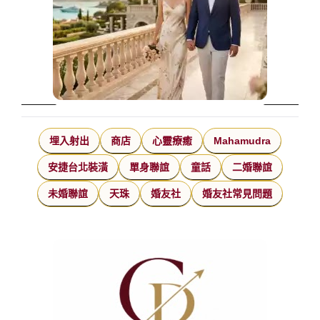
埋入射出
商店
心靈療癒
Mahamudra
安捷台北裝潢
單身聯誼
童話
二婚聯誼
未婚聯誼
天珠
婚友社
婚友社常見問題