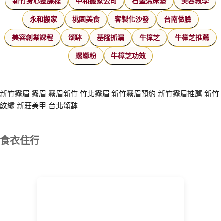
新竹身心靈課程
中和搬家公司
石墨烯床墊
美容教學
永和搬家
桃園美食
客製化沙發
台南做臉
美容創業課程
頌缽
基隆抓漏
牛樟芝
牛樟芝推薦
螺螄粉
牛樟芝功效
新竹霧眉
霧眉
霧眉新竹
竹北霧眉
新竹霧眉預約
新竹霧眉推薦
新竹
紋繡
新莊美甲
台北頌缽
食衣住行