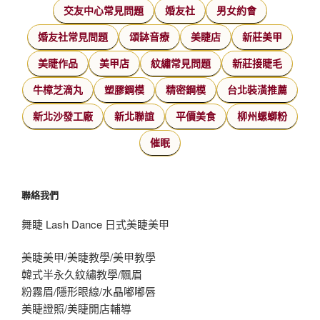
交友中心常見問題
婚友社
男女約會
婚友社常見問題
頌缽音療
美睫店
新莊美甲
美睫作品
美甲店
紋繡常見問題
新莊接睫毛
牛樟芝滴丸
塑膠鋼模
精密鋼模
台北裝潢推薦
新北沙發工廠
新北聯誼
平價美食
柳州螺螄粉
催眠
聯絡我們
舞睫 Lash Dance 日式美睫美甲
美睫美甲/美睫教學/美甲教學
韓式半永久紋繡教學/飄眉
粉霧眉/隱形眼線/水晶嘟嘟唇
美睫證照/美睫開店輔導