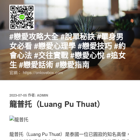
跳
至
主
要
內
#戀愛攻略大全 #脫單秘訣 #單身男
容
女必看 #戀愛心理學 #戀愛技巧 #約
會心法 #交往實戰 #戀愛心悅 #追女
生 #戀愛話術 #戀愛指南
官網： https://onlovebox.com
發
2023-07-05
作者:
ADMIN
佈
龍普托（Luang Pu Thuat）
於
龍普托（Luang Pu Thuat）是泰國一位已圓寂的知名高僧，