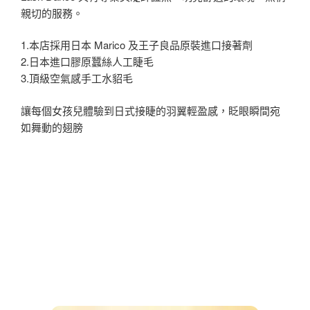
親切的服務。
1.本店採用日本 Marico 及王子良品原裝進口接著劑
2.日本進口膠原蠶絲人工睫毛
3.頂級空氣感手工水貂毛
讓每個女孩兒體驗到日式接睫的羽翼輕盈感，眨眼瞬間宛
如舞動的翅膀