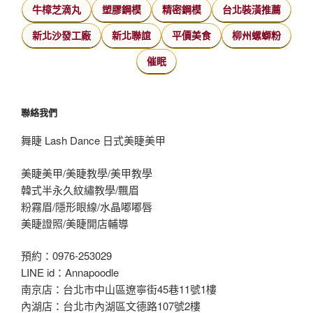
牛樟芝滴丸
塑膠鋼模
精密鋼模
台北裝潢推薦
新北沙發工廠
新北聯誼
平價美食
柳州螺螄粉
催眠
聯絡我們
舞睫 Lash Dance 日式美睫美甲
美睫美甲/美睫教學/美甲教學
韓式半永久紋繡教學/飄眉
粉霧眉/隱形眼線/水晶嘟嘟唇
美睫證照/美睫開店輔導
預約：0976-253029
LINE id：Annapoodle
南京店：台北市中山區遼寧街45巷11號1樓
內湖店：台北市內湖區文德路107號2樓