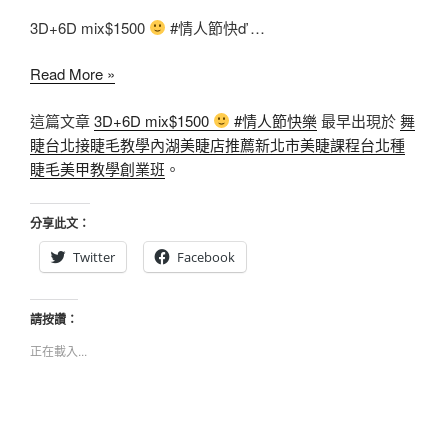
3D+6D mix$1500
#情人節快ď …
3D+6D
Read More »
mix$1500
這篇文章
3D+6D mix$1500
#情人節快樂
最早出現於
舞
睫台北接睫毛教學內湖美睫店推薦新北市美睫課程台北種
#
睫毛美甲教學創業班
。
情
人
節
分享此文：
快
Twitter
Facebook
樂
請按讚：
正在載入...