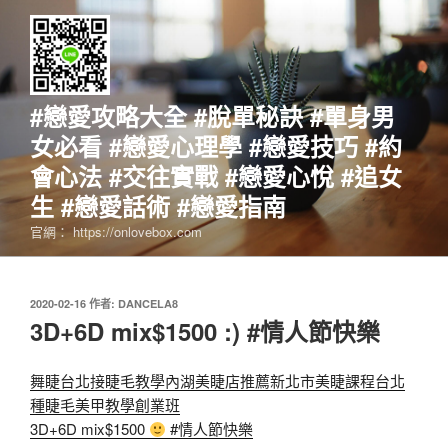
跳
至
主
要
內
#戀愛攻略大全 #脫單秘訣 #單身男
容
女必看 #戀愛心理學 #戀愛技巧 #約
會心法 #交往實戰 #戀愛心悅 #追女
生 #戀愛話術 #戀愛指南
官網： https://onlovebox.com
發
2020-02-16
作者:
DANCELA8
佈
3D+6D mix$1500 :) #情人節快樂
於
舞睫台北接睫毛教學內湖美睫店推薦新北市美睫課程台北
種睫毛美甲教學創業班
3D+6D mix$1500
#情人節快樂