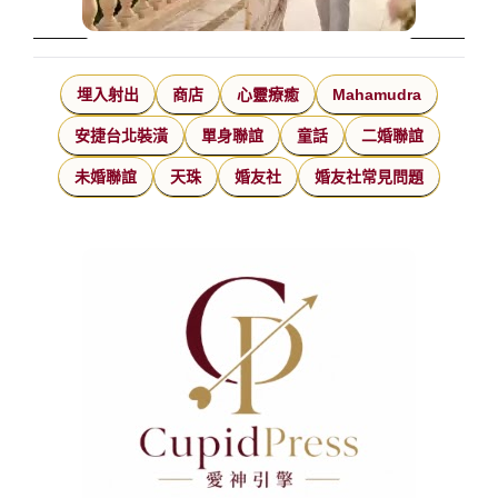
埋入射出
商店
心靈療癒
Mahamudra
安捷台北裝潢
單身聯誼
童話
二婚聯誼
未婚聯誼
天珠
婚友社
婚友社常見問題