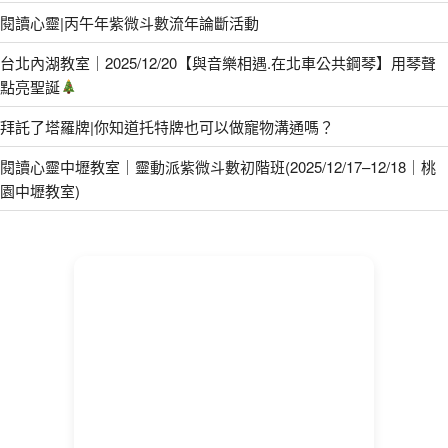
閱讀心靈|丙午年紫微斗數流年論斷活動
台北內湖教室｜2025/12/20【與音樂相遇.在北車公共鋼琴】用琴聲
點亮聖誕
拜託了塔羅牌|你知道托特牌也可以做寵物溝通嗎？
閱讀心靈中壢教室｜靈動派紫微斗數初階班(2025/12/17–12/18｜桃
園中壢教室)