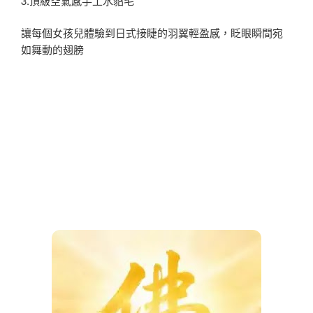
3.頂級空氣感手工水貂毛
讓每個女孩兒體驗到日式接睫的羽翼輕盈感，眨眼瞬間宛
如舞動的翅膀