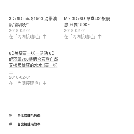
3D+6D mix $1500 混搭濃
Mix 3D+6D 單堂400根優
度”都都好”
惠 只要1500~
2018-02-01
2018-02-01
在「內湖接睫毛」中
在「內湖接睫毛」中
6D美睫買一送一活動 6D
輕羽翼700根適合喜歡自然
又帶眼線感的水水!!買ㄧ送
ㄧ
2018-02-01
在「內湖接睫毛」中
分
台北接睫毛教學
類
標
台北接睫毛教學
籤