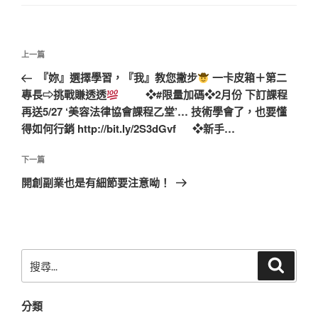
文
上
上一篇
章
一
『妳』選擇學習，『我』教您撇步
一卡皮箱＋第二
導
篇
專長⇨挑戰賺透透
❖#限量加碼❖2月份 下訂課程
覽
文
再送5/27 ‘美容法律協會課程乙堂’… 技術學會了，也要懂
章
得如何行銷 http://bit.ly/2S3dGvf ❖新手…
下
下一篇
一
開創副業也是有細節要注意呦！
篇
文
章
搜
搜
尋
尋
關
分類
鍵