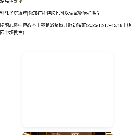
點亮聖誕
拜託了塔羅牌|你知道托特牌也可以做寵物溝通嗎？
閱讀心靈中壢教室｜靈動派紫微斗數初階班(2025/12/17–12/18｜桃
園中壢教室)