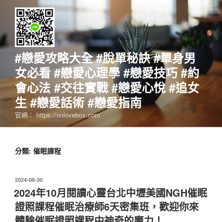
跳
至
主
要
內
#戀愛攻略大全 #脫單秘訣 #單身男
容
女必看 #戀愛心理學 #戀愛技巧 #約
會心法 #交往實戰 #戀愛心悅 #追女
生 #戀愛話術 #戀愛指南
官網： https://onlovebox.com
分類:
催眠課程
發
2024-08-30
佈
2024年10月閱讀心靈台北中壢美國NGH催眠
於
證照課程催眠治療師6天密集班，歡迎你來
體驗催眠證照課程中神奇的魔力！