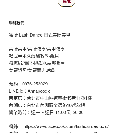
催眠
聯絡我們
舞睫 Lash Dance 日式美睫美甲
美睫美甲/美睫教學/美甲教學
韓式半永久紋繡教學/飄眉
粉霧眉/隱形眼線/水晶嘟嘟唇
美睫證照/美睫開店輔導
預約：0976-253029
LINE id：Annapoodle
南京店：台北市中山區遼寧街45巷11號1樓
內湖店：台北市內湖區文德路107號2樓
營業時間：週一 ~ 週日 11:00 到 20:00
粉絲：
https://www.facebook.com/lashdancestudio/