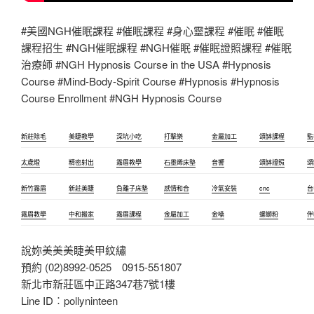
#美國NGH催眠課程 #催眠課程 #身心靈課程 #催眠 #催眠
課程招生 #NGH催眠課程 #NGH催眠 #催眠證照課程 #催眠
治療師 #NGH Hypnosis Course in the USA #Hypnosis
Course #Mind-Body-Spirit Course #Hypnosis #Hypnosis
Course Enrollment #NGH Hypnosis Course
新莊除毛
美睫教學
深坑小吃
打擊樂
金屬加工
頌缽課程
監
太歲燈
精密射出
霧眉教學
石墨烯床墊
音響
頌缽證照
頌
新竹霧眉
新莊美睫
負離子床墊
感情和合
冷氣安裝
cnc
台
霧眉教學
中和搬家
霧眉課程
金屬加工
金嗓
螺螄粉
伴
說妳美美美睫美甲紋繡
預約 (02)8992-0525 0915-551807
新北市新莊區中正路347巷7號1樓
Line ID︰pollyninteen