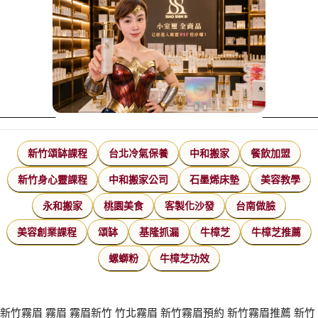
新竹頌缽課程
台北冷氣保養
中和搬家
餐飲加盟
新竹身心靈課程
中和搬家公司
石墨烯床墊
美容教學
永和搬家
桃園美食
客製化沙發
台南做臉
美容創業課程
頌缽
基隆抓漏
牛樟芝
牛樟芝推薦
螺螄粉
牛樟芝功效
新竹霧眉
霧眉
霧眉新竹
竹北霧眉
新竹霧眉預約
新竹霧眉推薦
新竹