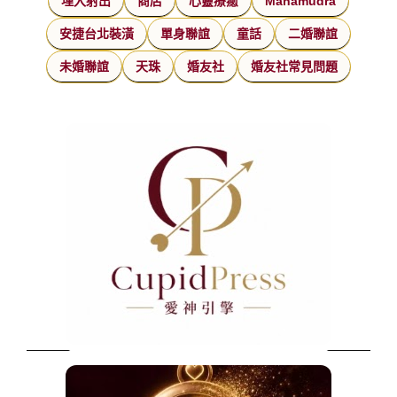
埋入射出
商店
心靈療癒
Mahamudra
安捷台北裝潢
單身聯誼
童話
二婚聯誼
未婚聯誼
天珠
婚友社
婚友社常見問題