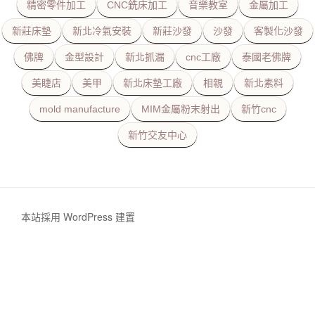
精密零件加工
CNC銑床加工
音樂教室
金屬加工
新莊床墊
新北冷氣安裝
新莊沙發
沙發
客製化沙發
佛牌
金型設計
新北抓漏
cnc工廠
泰國老佛牌
美睫店
美甲
新北床墊工廠
相親
新北素料
mold manufacture
MIM金屬粉末射出
新竹cnc
新竹交友中心
本站採用 WordPress 建置