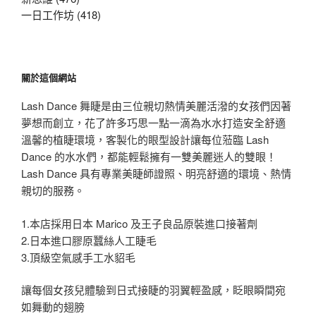
一日工作坊 (418)
關於這個網站
Lash Dance 舞睫是由三位親切熱情美麗活潑的女孩們因著
夢想而創立，花了許多巧思一點一滴為水水打造安全舒適
溫馨的植睫環境，客製化的眼型設計讓每位蒞臨 Lash
Dance 的水水們，都能輕鬆擁有一雙美麗迷人的雙眼！
Lash Dance 具有專業美睫師證照、明亮舒適的環境、熱情
親切的服務。
1.本店採用日本 Marico 及王子良品原裝進口接著劑
2.日本進口膠原蠶絲人工睫毛
3.頂級空氣感手工水貂毛
讓每個女孩兒體驗到日式接睫的羽翼輕盈感，眨眼瞬間宛
如舞動的翅膀