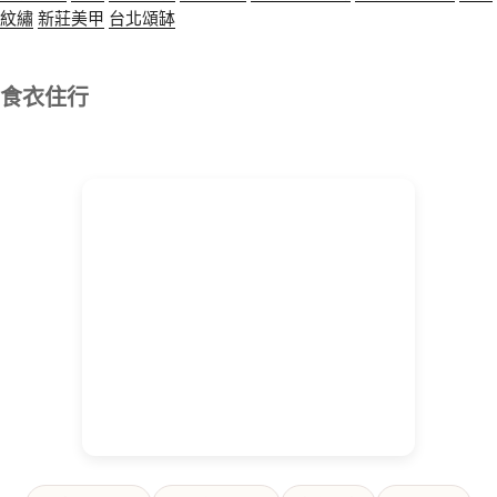
紋繡
新莊美甲
台北頌缽
食衣住行