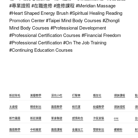
#專業證照
#在職進修
#進修課程
#Meridian
Massage
#Heart
Shaped Energy Brush
#Spiritual
Healing Reading
Promotion Center
#Taipei
Mind Body Courses
#Zhongli
Mind Body Courses
#Professional
Development
#Professional
Certification Courses
#Financial
Freedom
#Professional
Certification
#On
The Job Training
#Continuing
Education Courses
新莊除毛
美睫教學
深坑小吃
打擊樂
婚友社
頌缽課程
監
太歲燈
精密射出
霧眉教學
桃花運
紋繡教學
頌缽證照
頌
新竹霧眉
新莊美睫
單身聯誼
感情和合
冷氣安裝
cnc
台
霧眉教學
中和搬家
霧眉課程
金屬加工
塑膠射出
螺螄粉
射