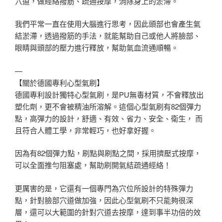
穴道，做經絡撥筋、疏通按摩，消除身上的淤滯。
我們平常一直在使用大腦進行思考，因此頭部也會產生氣
結淤滯，透過撥筋的手法，就能幫助自己或他人將臉部、
眼睛與頭部的壓力進行釋放，幫助氣血流通順暢。
—
【關於德國專利心型氣刷】
德國專利設計獨特心型氣刷，是PU無毒材質，不會釋放出
塑化劑，更不會被精油所溶解。這個心型氣刷有82個彈力
點，高彈力的設計，舒適、有效、省力、安全、衛生， 而
且符合人體工學，非常輕巧，也好拿好握。
因為有82個彈力點，刷點與刷點之間，採用擠壓式按摩，
可以全面推勻阻塞處，幫助刷開氣結疏通經絡！
更厲害的是，它還有一個專門為穴位所設計的特殊彈力
點，針對臉部穴道做加強，因此心型氣刷不只能夠很深
層，還可以大範圍的針對穴道去按摩，達到事半功倍的效