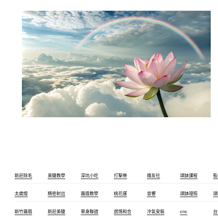
新莊除毛
美睫教學
深坑小吃
打擊樂
婚友社
頌缽課程
監
太歲燈
精密射出
霧眉教學
桃花運
音響
頌缽證照
頌
新竹霧眉
新莊美睫
單身聯誼
感情和合
冷氣安裝
cnc
台