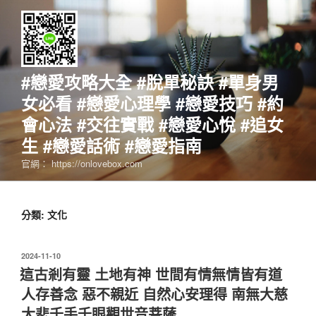
跳
至
主
要
內
#戀愛攻略大全 #脫單秘訣 #單身男
容
女必看 #戀愛心理學 #戀愛技巧 #約
會心法 #交往實戰 #戀愛心悅 #追女
生 #戀愛話術 #戀愛指南
官網： https://onlovebox.com
分類:
文化
發
2024-11-10
佈
這古剎有靈 土地有神 世間有情無情皆有道
於
人存善念 惡不親近 自然心安理得 南無大慈
大悲千手千眼觀世音菩薩