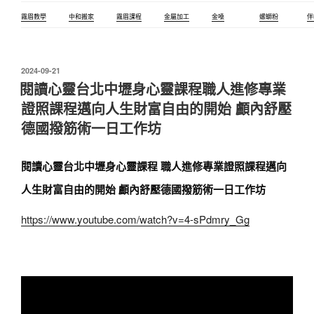
霧眉教學
中和搬家
霧眉課程
金屬加工
金嗓
螺螄粉
伴
發
2024-09-21
佈
閱讀心靈台北中壢身心靈課程職人進修專業
於
證照課程邁向人生財富自由的開始 顱內舒壓
德國撥筋術一日工作坊
閱讀心靈台北中壢身心靈課程 職人進修專業證照課程邁向
人生財富自由的開始 顱內舒壓德國撥筋術一日工作坊
https://www.youtube.com/watch?v=4-sPdmry_Gg