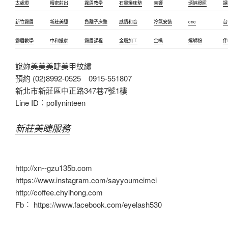
太歲燈
精密射出
霧眉教學
石墨烯床墊
音響
頌缽證照
頌
新竹霧眉
新莊美睫
負離子床墊
感情和合
冷氣安裝
cnc
台
霧眉教學
中和搬家
霧眉課程
金屬加工
金嗓
螺螄粉
伴
說妳美美美睫美甲紋繡
預約 (02)8992-0525 0915-551807
新北市新莊區中正路347巷7號1樓
Line ID︰pollyninteen
新莊美睫服務
http://xn--gzu135b.com
https://www.instagram.com/sayyoumeimei
http://coffee.chyihong.com
Fb︰ https://www.facebook.com/eyelash530