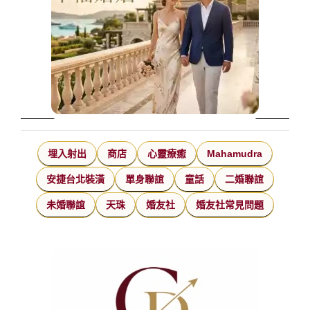
埋入射出
商店
心靈療癒
Mahamudra
安捷台北裝潢
單身聯誼
童話
二婚聯誼
未婚聯誼
天珠
婚友社
婚友社常見問題