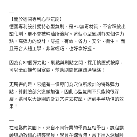
—
【關於德國專利心型氣刷】
德國專利設計獨特心型氣刷，是PU無毒材質，不會釋放出
塑化劑，更不會被精油所溶解。這個心型氣刷有82個彈力
點，高彈力的設計，舒適、有效、省力、安全、衛生， 而
且符合人體工學，非常輕巧，也好拿好握。
因為有82個彈力點，刷點與刷點之間，採用擠壓式按摩，
可以全面推勻阻塞處，幫助刷開氣結疏通經絡！
更厲害的是，它還有一個專門為穴位所設計的特殊彈力
點，針對臉部穴道做加強，因此心型氣刷不只能夠很深
層，還可以大範圍的針對穴道去按摩，達到事半功倍的效
果！
—
在輕鬆的氛圍下，來自不同行業的學員互相學習，課程講
師與助教細心指導學員，學員在練習時，當下進入深層睡