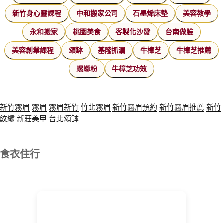
新竹身心靈課程
中和搬家公司
石墨烯床墊
美容教學
永和搬家
桃園美食
客製化沙發
台南做臉
美容創業課程
頌缽
基隆抓漏
牛樟芝
牛樟芝推薦
螺螄粉
牛樟芝功效
新竹霧眉
霧眉
霧眉新竹
竹北霧眉
新竹霧眉預約
新竹霧眉推薦
新竹
紋繡
新莊美甲
台北頌缽
食衣住行