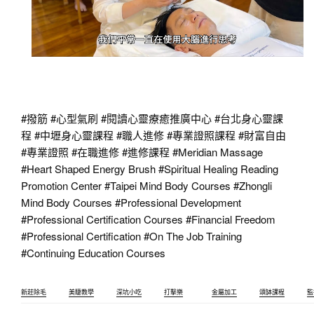
#撥筋
#心型氣刷
#閱讀心靈療癒推廣中心
#台北身心靈課
程
#中壢身心靈課程
#職人進修
#專業證照課程
#財富自由
#專業證照
#在職進修
#進修課程
#Meridian
Massage
#Heart
Shaped Energy Brush
#Spiritual
Healing Reading
Promotion Center
#Taipei
Mind Body Courses
#Zhongli
Mind Body Courses
#Professional
Development
#Professional
Certification Courses
#Financial
Freedom
#Professional
Certification
#On
The Job Training
#Continuing
Education Courses
新莊除毛
美睫教學
深坑小吃
打擊樂
金屬加工
頌缽課程
監