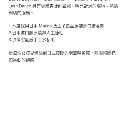
Lash Dance 具有專業美睫師證照、明亮舒適的環境、熱情
親切的服務。
1.本店採用日本 Marico 及王子良品原裝進口接著劑
2.日本進口膠原蠶絲人工睫毛
3.頂級空氣感手工水貂毛
讓每個女孩兒體驗到日式接睫的羽翼輕盈感，眨眼瞬間宛
如舞動的翅膀