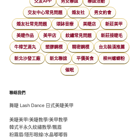
交友APP
男女聯誼
聯誼活動
交友中心常見問題
婚友社
男女約會
婚友社常見問題
頌缽音療
美睫店
新莊美甲
美睫作品
美甲店
紋繡常見問題
新莊接睫毛
牛樟芝滴丸
塑膠鋼模
精密鋼模
台北裝潢推薦
新北沙發工廠
新北聯誼
平價美食
柳州螺螄粉
催眠
聯絡我們
舞睫 Lash Dance 日式美睫美甲
美睫美甲/美睫教學/美甲教學
韓式半永久紋繡教學/飄眉
粉霧眉/隱形眼線/水晶嘟嘟唇