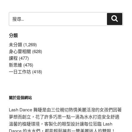
搜
搜
尋
尋
關
分類
鍵
字:
未分類 (1,269)
身心靈相關 (628)
課程 (477)
新思維 (476)
一日工作坊 (418)
關於這個網站
Lash Dance 舞睫是由三位親切熱情美麗活潑的女孩們因著
夢想而創立，花了許多巧思一點一滴為水水打造安全舒適
溫馨的植睫環境，客製化的眼型設計讓每位蒞臨 Lash
Dance 的水水們，都能輕鬆擁有一雙美麗迷人的雙眼！