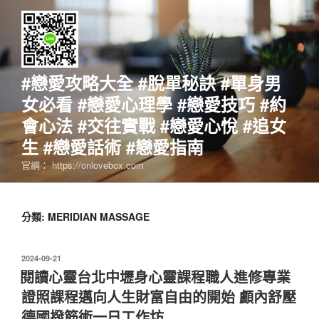
跳
至
主
要
內
#戀愛攻略大全 #脫單秘訣 #單身男
容
女必看 #戀愛心理學 #戀愛技巧 #約
會心法 #交往實戰 #戀愛心悅 #追女
生 #戀愛話術 #戀愛指南
官網： https://onlovebox.com
分類:
MERIDIAN MASSAGE
發
2024-09-21
佈
閱讀心靈台北中壢身心靈課程職人進修專業
於
證照課程邁向人生財富自由的開始 顱內舒壓
德國撥筋術一日工作坊