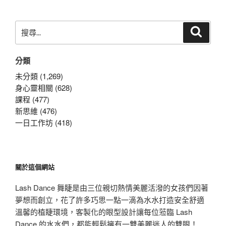
搜
搜
尋
尋
關
分類
鍵
字:
未分類 (1,269)
身心靈相關 (628)
課程 (477)
新思維 (476)
一日工作坊 (418)
關於這個網站
Lash Dance 舞睫是由三位親切熱情美麗活潑的女孩們因著
夢想而創立，花了許多巧思一點一滴為水水打造安全舒適
溫馨的植睫環境，客製化的眼型設計讓每位蒞臨 Lash
Dance 的水水們，都能輕鬆擁有一雙美麗迷人的雙眼！