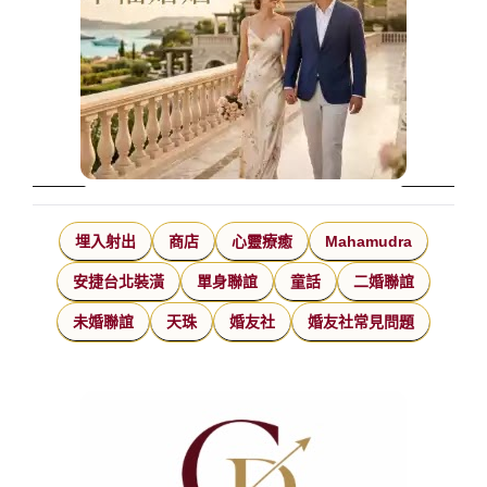
埋入射出
商店
心靈療癒
Mahamudra
安捷台北裝潢
單身聯誼
童話
二婚聯誼
未婚聯誼
天珠
婚友社
婚友社常見問題