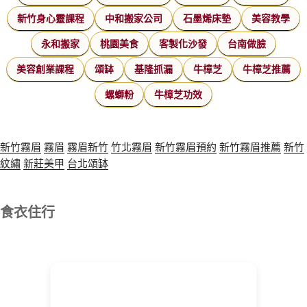
新竹身心靈課程
中和搬家公司
石墨烯床墊
美容教學
永和搬家
桃園美食
客製化沙發
台南做臉
美容創業課程
頌缽
基隆抓漏
牛樟芝
牛樟芝推薦
螺螄粉
牛樟芝功效
新竹霧眉
霧眉
霧眉新竹
竹北霧眉
新竹霧眉預約
新竹霧眉推薦
新竹
紋繡
新莊美甲
台北頌缽
食衣住行