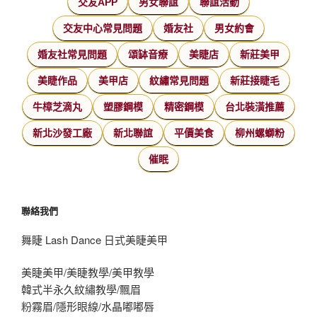
交友APP
男女聯誼
聯誼活動
交友中心常見問題
婚友社
男女約會
婚友社常見問題
頌缽音療
美睫店
新莊美甲
美睫作品
美甲店
紋繡常見問題
新莊接睫毛
牛樟芝滴丸
塑膠鋼模
精密鋼模
台北裝潢推薦
新北沙發工廠
新北聯誼
平價美食
柳州螺螄粉
催眠
聯絡我們
舞睫 Lash Dance 日式美睫美甲
美睫美甲/美睫教學/美甲教學
韓式半永久紋繡教學/飄眉
粉霧眉/隱形眼線/水晶嘟嘟唇