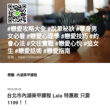
跳
至
主
要
內
#戀愛攻略大全 #脫單秘訣 #單身男
容
女必看 #戀愛心理學 #戀愛技巧 #約
會心法 #交往實戰 #戀愛心悅 #追女
生 #戀愛話術 #戀愛指南
官網： https://onlovebox.com
標籤:
內湖美甲課程
發
2018-09-24
佈
台北市內湖美甲課程 Lala 特惠款 只要
於
1199！！