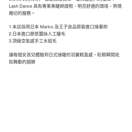
Lash Dance 具有專業美睫師證照、明亮舒適的環境、熱情
親切的服務。
1.本店採用日本 Marico 及王子良品原裝進口接著劑
2.日本進口膠原蠶絲人工睫毛
3.頂級空氣感手工水貂毛
讓每個女孩兒體驗到日式接睫的羽翼輕盈感，眨眼瞬間宛
如舞動的翅膀