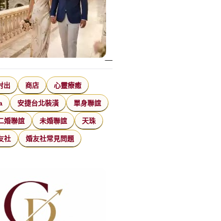
射出
商店
心靈療癒
a
安捷台北裝潢
單身聯誼
二婚聯誼
未婚聯誼
天珠
友社
婚友社常見問題