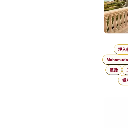
埋入
Mahamudr
童話
婚