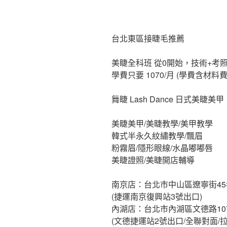
台北東區接睫毛推薦
美睫全科班 從0開始，技術+考照
學費只要 1070/月 (學費含材料費
舞睫 Lash Dance 日式美睫美甲
美睫美甲/美睫教學/美甲教學
韓式半永久紋繡教學/飄眉
粉霧眉/隱形眼線/水晶嘟嘟唇
美睫證照/美睫開店輔導
南京店：台北市中山區遼寧街45
(捷運南京復興站3號出口)
內湖店：台北市內湖區文德路10
(文德捷運站2號出口/全聯對面/