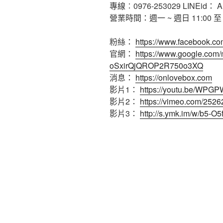
專線︰0976-253029 LINEid： A
營業時間：週一 ~ 週日 11:00 至 2
粉絲：
https://www.facebook.co
官網：
https://www.google.com
oSxirQjQROP2R750o3XQ
消息：
https://onlovebox.com
影片1：
https://youtu.be/WPG
影片2：
https://vimeo.com/252
影片3：
http://s.ymk.im/w/b5-O5