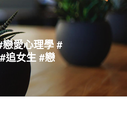
#戀愛心理學 #
#追女生 #戀