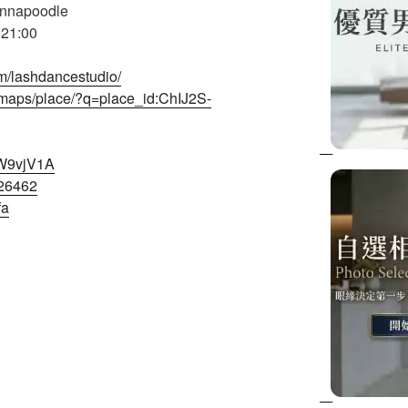
nnapoodle
1:00
m/lashdancestudio/
/maps/place/?q=place_id:ChIJ2S-
PW9vjV1A
626462
fa