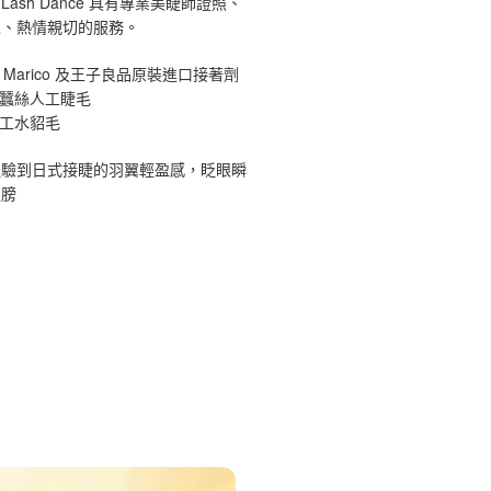
ash Dance 具有專業美睫師證照、
境、熱情親切的服務。
 Marico 及王子良品原裝進口接著劑
原蠶絲人工睫毛
手工水貂毛
體驗到日式接睫的羽翼輕盈感，眨眼瞬
翅膀