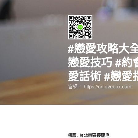
跳
至
主
要
內
容
#戀愛攻略大全
戀愛技巧 #約
愛話術 #戀愛
官網： https://onlovebox.com
標籤:
台北東區接睫毛