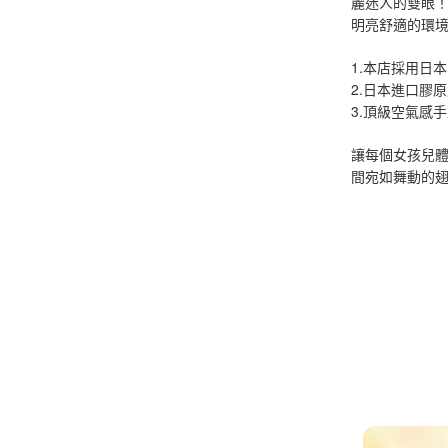
麗迷人的雙眼！L
明亮舒適的環
1.本店採用日本
2.日本進口膠
3.頂級空氣感
讓每個女孩兒
間宛如舞動的