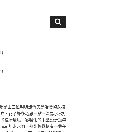
搜
尋
8)
8)
ce 舞睫是由三位親切熱情美麗活潑的女孩
創立，花了許多巧思一點一滴為水水打
馨的植睫環境，客製化的眼型設計讓每
 Dance 的水水們，都能輕鬆擁有一雙美