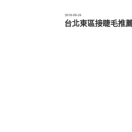
發
2018-09-24
佈
台北東區接睫毛推
於