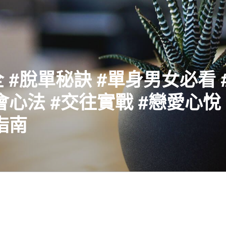
 #脫單秘訣 #單身男女必看 
會心法 #交往實戰 #戀愛心悅 
指南