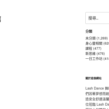
搜
薦
尋
關
鍵
分類
字:
未分類 (1,269)
身心靈相關 (62
課程 (477)
新思維 (476)
一日工作坊 (41
關於這個網站
Lash Dan
們因著夢想而
造安全舒適溫
位蒞臨 Lash