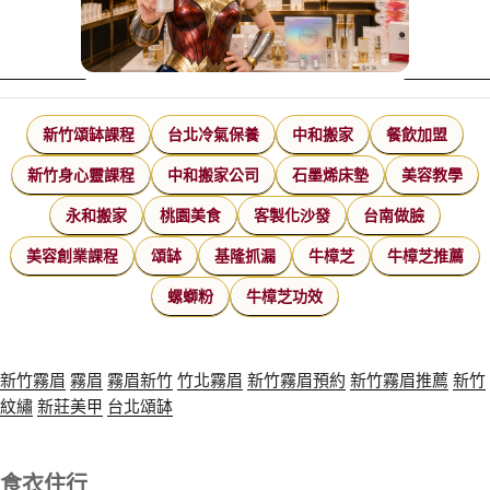
新竹頌缽課程
台北冷氣保養
中和搬家
餐飲加盟
新竹身心靈課程
中和搬家公司
石墨烯床墊
美容教學
永和搬家
桃園美食
客製化沙發
台南做臉
美容創業課程
頌缽
基隆抓漏
牛樟芝
牛樟芝推薦
螺螄粉
牛樟芝功效
新竹霧眉
霧眉
霧眉新竹
竹北霧眉
新竹霧眉預約
新竹霧眉推薦
新竹
紋繡
新莊美甲
台北頌缽
食衣住行