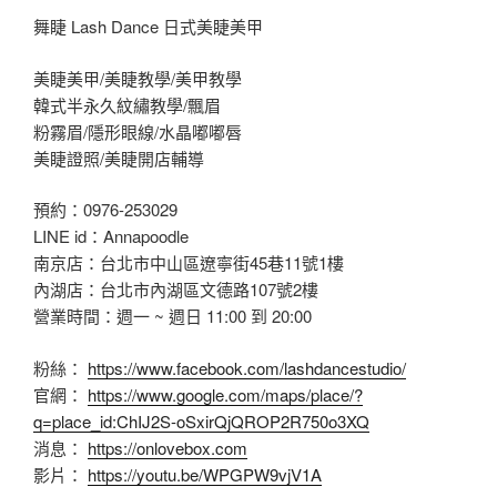
舞睫 Lash Dance 日式美睫美甲
美睫美甲/美睫教學/美甲教學
韓式半永久紋繡教學/飄眉
粉霧眉/隱形眼線/水晶嘟嘟唇
美睫證照/美睫開店輔導
預約：0976-253029
LINE id：Annapoodle
南京店：台北市中山區遼寧街45巷11號1樓
內湖店：台北市內湖區文德路107號2樓
營業時間：週一 ~ 週日 11:00 到 20:00
粉絲：
https://www.facebook.com/lashdancestudio/
官網：
https://www.google.com/maps/place/?
q=place_id:ChIJ2S-oSxirQjQROP2R750o3XQ
消息：
https://onlovebox.com
影片：
https://youtu.be/WPGPW9vjV1A