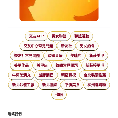
交友APP
男女聯誼
聯誼活動
交友中心常見問題
婚友社
男女約會
婚友社常見問題
頌缽音療
美睫店
新莊美甲
美睫作品
美甲店
紋繡常見問題
新莊接睫毛
牛樟芝滴丸
塑膠鋼模
精密鋼模
台北裝潢推薦
新北沙發工廠
新北聯誼
平價美食
柳州螺螄粉
催眠
聯絡我們