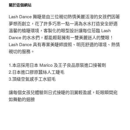
關於這個網站
Lash Dance 舞睫是由三位親切熱情美麗活潑的女孩們因著
夢想而創立，花了許多巧思一點一滴為水水打造安全舒適
溫馨的植睫環境，客製化的眼型設計讓每位蒞臨 Lash
Dance 的水水們，都能輕鬆擁有一雙美麗迷人的雙眼！
Lash Dance 具有專業美睫師證照、明亮舒適的環境、熱情
親切的服務。
1.本店採用日本 Marico 及王子良品原裝進口接著劑
2.日本進口膠原蠶絲人工睫毛
3.頂級空氣感手工水貂毛
讓每個女孩兒體驗到日式接睫的羽翼輕盈感，眨眼瞬間宛
如舞動的翅膀