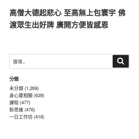
高僧大德起悲心 至高無上包寰宇 佛
渡眾生出好牌 廣開方便皆感恩
搜
搜
尋
尋
關
分類
鍵
字:
未分類 (1,269)
身心靈相關 (628)
課程 (477)
新思維 (476)
一日工作坊 (418)