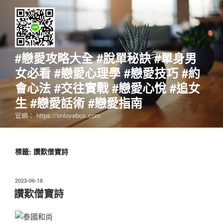
跳
至
主
要
內
#戀愛攻略大全 #脫單秘訣 #單身男
容
女必看 #戀愛心理學 #戀愛技巧 #約
會心法 #交往實戰 #戀愛心悅 #追女
生 #戀愛話術 #戀愛指南
官網： https://onlovebox.com
標籤:
讚歎僧寶詩
發
2023-06-18
佈
讚歎僧寶詩
於