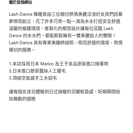
關於這個網站
Lash Dance 舞睫是由三位親切熱情美麗活潑的女孩們因著
夢想而創立，花了許多巧思一點一滴為水水打造安全舒適
溫馨的植睫環境，客製化的眼型設計讓每位蒞臨 Lash
Dance 的水水們，都能輕鬆擁有一雙美麗迷人的雙眼！
Lash Dance 具有專業美睫師證照、明亮舒適的環境、熱情
親切的服務。
1.本店採用日本 Marico 及王子良品原裝進口接著劑
2.日本進口膠原蠶絲人工睫毛
3.頂級空氣感手工水貂毛
讓每個女孩兒體驗到日式接睫的羽翼輕盈感，眨眼瞬間宛
如舞動的翅膀