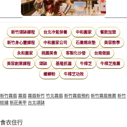
新竹頌缽課程
台北冷氣保養
中和搬家
餐飲加盟
新竹身心靈課程
中和搬家公司
石墨烯床墊
美容教學
永和搬家
桃園美食
客製化沙發
台南做臉
美容創業課程
頌缽
基隆抓漏
牛樟芝
牛樟芝推薦
螺螄粉
牛樟芝功效
新竹霧眉
霧眉
霧眉新竹
竹北霧眉
新竹霧眉預約
新竹霧眉推薦
新竹
紋繡
新莊美甲
台北頌缽
食衣住行