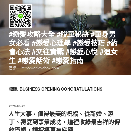
跳
至
主
要
內
#戀愛攻略大全 #脫單秘訣 #單身男
容
女必看 #戀愛心理學 #戀愛技巧 #約
會心法 #交往實戰 #戀愛心悅 #追女
生 #戀愛話術 #戀愛指南
官網： https://onlovebox.com
標籤:
BUSINESS OPENING CONGRATULATIONS
發
2023-09-29
佈
人生大事，值得最美的祝福。從新婚、添
於
丁、壽宴到事業成功，這裡收錄最吉祥的傳
統賀詞，讓祝福更有底蘊