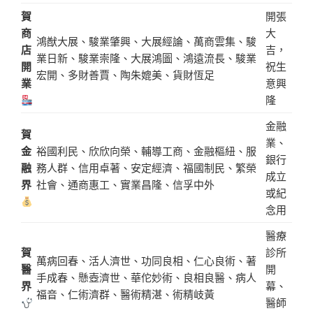
賀
開張
商
大
鴻猷大展、駿業肇興、大展經論、萬商雲集、駿
店
吉，
業日新、駿業崇隆、大展鴻圖、鴻遠流長、駿業
開
祝生
宏開、多財善賈、陶朱媲美、貨財恆足
業
意興
隆
金融
賀
業、
金
裕國利民、欣欣向榮、輔導工商、金融樞紐、服
銀行
融
務人群、信用卓著、安定經濟、福國制民、繁榮
成立
界
社會、通商惠工、實業昌隆、信孚中外
或紀
念用
醫療
賀
診所
萬病回春、活人濟世、功同良相、仁心良術、著
醫
開
手成春、懸壺濟世、華佗妙術、良相良醫、病人
界
幕、
福音、仁術濟群、醫術精湛、術精岐黃
醫師