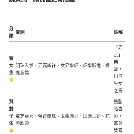
分
賀詞
註解
類
「弄
瓦」
賀
典
女
明珠入掌、弄瓦微祥、女界增輝、輝增彩悅、綠
故，
生
鳳新雛
出自
生女
之喜
賀
雙胞
雙
胎喜
子
雙芝競秀、璧合聯珠、玉樹聯芬、班聯玉筍、花
添，
生
萼欣榮
寓意
雙喜