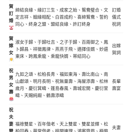
賀
締結良緣、緣訂三生、成家之始、鴛鴦璧合、文
訂婚
訂
定吉祥、姻緣相配、白首成約、喜締鴛鴦、誓約
儀式
婚
同心、終身之盟、盟結良緣、許訂終身
祝詞
賀
淑女于歸、于歸吐吉、之子于歸、百兩御之、鳳
嫁
出嫁
卜歸昌、祥徵鳳律、燕燕于飛、適擇佳婿、妙還
女
賀詞
東床、跨鳳乘龍、乘龍快婿、蒂結同心
祝
九如之頌、松柏長青、福如東海、壽比南山、南
男
山獻頌、明月長明、祝無量壽、海屋添壽、松林
長輩
女
歲月、慶衍箕疇、篷島春風、壽城宏開、慶衍萱
壽宴
壽
疇、天賜純嘏、鶴壽添疇
祝
夫
妻
福祿雙星、百年偕老、天上雙星、雙星並輝、松
夫妻
雙
柏同春、華堂偕老、桃開連理、鴻案齊眉、極婺