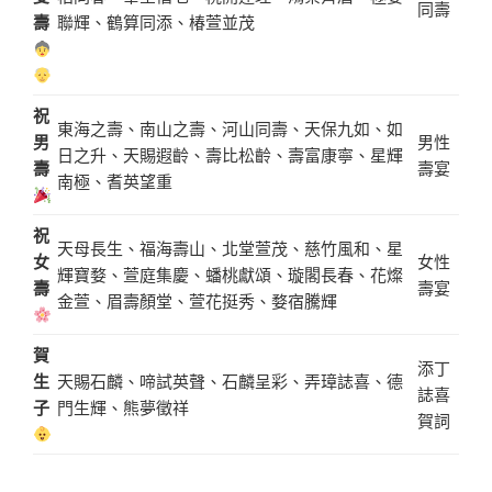
同壽
壽
聯輝、鶴算同添、椿萱並茂
祝
東海之壽、南山之壽、河山同壽、天保九如、如
男
男性
日之升、天賜遐齡、壽比松齡、壽富康寧、星輝
壽
壽宴
南極、耆英望重
祝
天母長生、福海壽山、北堂萱茂、慈竹風和、星
女
女性
輝寶婺、萱庭集慶、蟠桃獻頌、璇閣長春、花燦
壽
壽宴
金萱、眉壽顏堂、萱花挺秀、婺宿騰輝
賀
添丁
生
天賜石麟、啼試英聲、石麟呈彩、弄璋誌喜、德
誌喜
子
門生輝、熊夢徵祥
賀詞