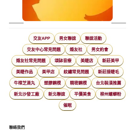
交友APP
男女聯誼
聯誼活動
交友中心常見問題
婚友社
男女約會
婚友社常見問題
頌缽音療
美睫店
新莊美甲
美睫作品
美甲店
紋繡常見問題
新莊接睫毛
牛樟芝滴丸
塑膠鋼模
精密鋼模
台北裝潢推薦
新北沙發工廠
新北聯誼
平價美食
柳州螺螄粉
催眠
聯絡我們