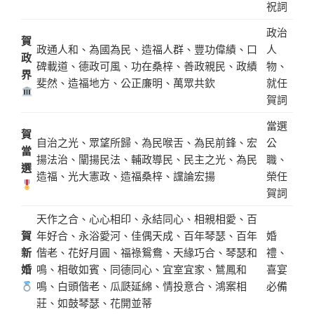
祝詞
政治
賀
政通人和、為國為民、造福人群、豐功偉績、口
人
政
碑載道、德政可風、功在桑梓、善政親民、政績
物、
界
斐然、造福地方、公正廉明、萬眾共欽
就任
賀詞
當選
賀
自治之光、眾望所歸、為民喉舌、為民前鋒、宏
公
當
揚法治、闡揚民法、輔政導民、民主之光、為民
職、
選
造福、光大憲政、造福桑梓、讜論宏揚
榮任
賀詞
天作之合、心心相印、永結同心、相親相愛、百
賀
年好合、永浴愛河、佳偶天成、百年琴瑟、百年
婚
新
偕老、花好月圓、福祿鴛鴦、天緣巧合、琴瑟和
禮、
婚
鳴、相敬如賓、同德同心、宜室宜家、鷥鳳和
喜宴
鳴、白頭偕老、瓜瓞延綿、情投意合、鴻案相
必備
莊、如鼓琴瑟、花開並蒂