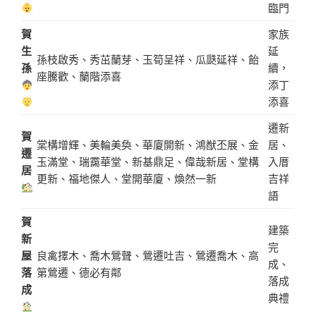
臨門
賀
家族
生
延
孫枝啟秀、秀茁蘭芽、玉筍呈祥、瓜瓞延祥、飴
孫
續，
座騰歡、蘭階添喜
添丁
添喜
遷新
賀
棠構增輝、美輪美奐、華廈開新、鴻猷丕展、金
居、
遷
玉滿堂、瑞靄華堂、新基鼎足、偉哉新居、堂構
入厝
居
更新、福地傑人、堂開華廈、煥然一新
吉祥
語
賀
建築
新
完
屋
良禽擇木、喬木鶯聲、鶯遷吐吉、鶯遷喬木、高
成、
落
第鶯遷、德必有鄰
落成
成
典禮