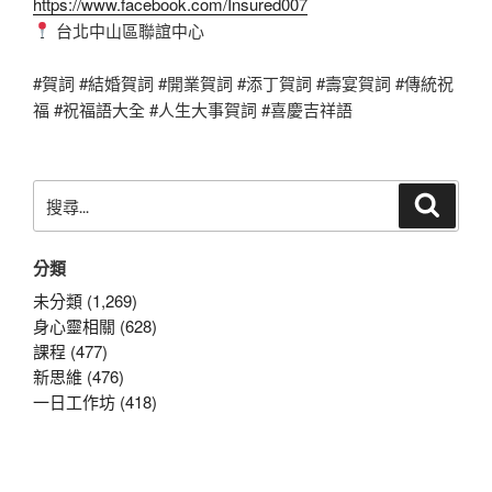
https://www.facebook.com/Insured007
台北中山區聯誼中心
#賀詞 #結婚賀詞 #開業賀詞 #添丁賀詞 #壽宴賀詞 #傳統祝
福 #祝福語大全 #人生大事賀詞 #喜慶吉祥語
搜
搜
尋
尋
關
分類
鍵
字:
未分類 (1,269)
身心靈相關 (628)
課程 (477)
新思維 (476)
一日工作坊 (418)