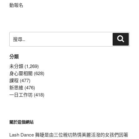
動報名
搜
搜
尋
尋
關
分類
鍵
字:
未分類 (1,269)
身心靈相關 (628)
課程 (477)
新思維 (476)
一日工作坊 (418)
關於這個網站
Lash Dance 舞睫是由三位親切熱情美麗活潑的女孩們因著