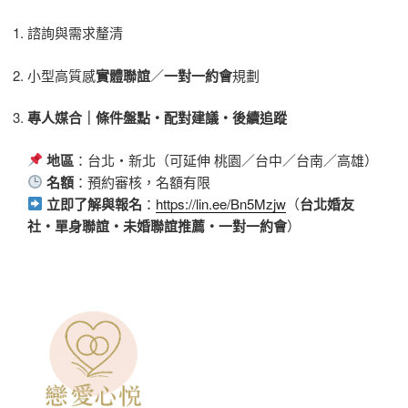
諮詢與需求釐清
小型高質感
實體聯誼
／
一對一約會
規劃
專人媒合｜條件盤點・配對建議・後續追蹤
地區
：台北・新北（可延伸 桃園／台中／台南／高雄）
名額
：預約審核，名額有限
立即了解與報名
：
https://lin.ee/Bn5Mzjw
（
台北婚友
社・單身聯誼・未婚聯誼推薦・一對一約會
）