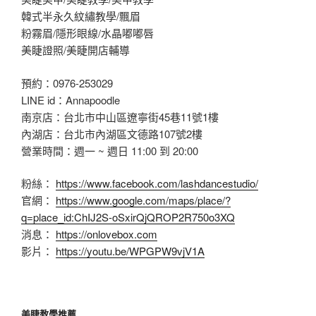
韓式半永久紋繡教學/飄眉
粉霧眉/隱形眼線/水晶嘟嘟唇
美睫證照/美睫開店輔導
預約：0976-253029
LINE id：Annapoodle
南京店：台北市中山區遼寧街45巷11號1樓
內湖店：台北市內湖區文德路107號2樓
營業時間：週一 ~ 週日 11:00 到 20:00
粉絲：
https://www.facebook.com/lashdancestudio/
官網：
https://www.google.com/maps/place/?
q=place_id:ChIJ2S-oSxirQjQROP2R750o3XQ
消息：
https://onlovebox.com
影片：
https://youtu.be/WPGPW9vjV1A
美睫教學推薦