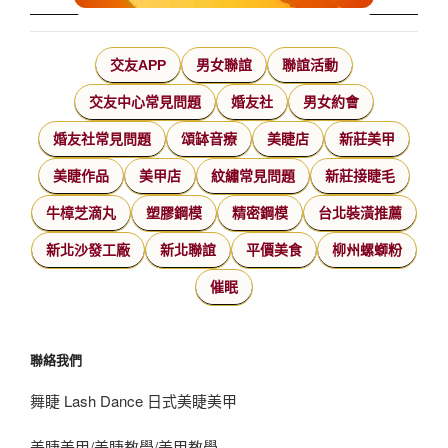
交友APP
男女聯誼
聯誼活動
交友中心常見問題
婚友社
男女約會
婚友社常見問題
頌缽音療
美睫店
新莊美甲
美睫作品
美甲店
紋繡常見問題
新莊接睫毛
牛樟芝滴丸
塑膠鋼模
精密鋼模
台北裝潢推薦
新北沙發工廠
新北聯誼
平價美食
柳州螺螄粉
催眠
聯絡我們
舞睫 Lash Dance 日式美睫美甲
美睫美甲/美睫教學/美甲教學