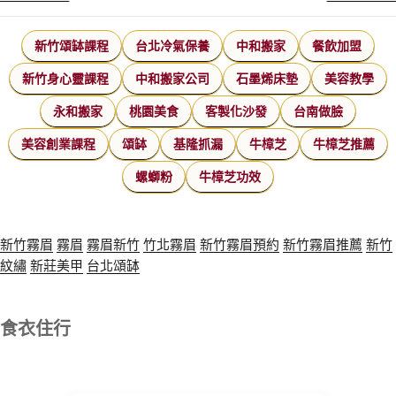
新竹頌缽課程
台北冷氣保養
中和搬家
餐飲加盟
新竹身心靈課程
中和搬家公司
石墨烯床墊
美容教學
永和搬家
桃園美食
客製化沙發
台南做臉
美容創業課程
頌缽
基隆抓漏
牛樟芝
牛樟芝推薦
螺螄粉
牛樟芝功效
新竹霧眉
霧眉
霧眉新竹
竹北霧眉
新竹霧眉預約
新竹霧眉推薦
新竹
紋繡
新莊美甲
台北頌缽
食衣住行