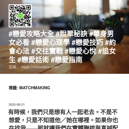
跳
至
主
要
內
#戀愛攻略大全 #脫單秘訣 #單身男
容
女必看 #戀愛心理學 #戀愛技巧 #約
會心法 #交往實戰 #戀愛心悅 #追女
生 #戀愛話術 #戀愛指南
官網： https://onlovebox.com
標籤:
MATCHMAKING
發
2025-08-21
佈
有時候，我們只是想有人一起老去。不是不
於
想愛，只是不知道他／她在哪裡。如果你也
在找我——那就讓我們在實體聯誼與真誠配