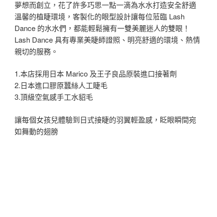
夢想而創立，花了許多巧思一點一滴為水水打造安全舒適
溫馨的植睫環境，客製化的眼型設計讓每位蒞臨 Lash
Dance 的水水們，都能輕鬆擁有一雙美麗迷人的雙眼！
Lash Dance 具有專業美睫師證照、明亮舒適的環境、熱情
親切的服務。
1.本店採用日本 Marico 及王子良品原裝進口接著劑
2.日本進口膠原蠶絲人工睫毛
3.頂級空氣感手工水貂毛
讓每個女孩兒體驗到日式接睫的羽翼輕盈感，眨眼瞬間宛
如舞動的翅膀