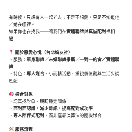
有時候，只想有人一起老去；不是不想愛，只是不知道他
／她在哪裡。
如果你也在找我——讓我們在
實體聯誼
與
真誠配對
裡相
遇。
關於戀愛心悅（台北婚友社）
・服務：
單身聯誼／未婚聯誼推薦／一對一約會／實體聯
誼
・特色：
專人媒合
、小而精活動、重視價值觀與生活步調
匹配
適合對象
・認真找對象、期盼穩定關係
・
面對面認識，減少雜訊，提高配對成功率
・
專人陪伴式配對
，而非僅靠演算法的隨機媒合
服務流程