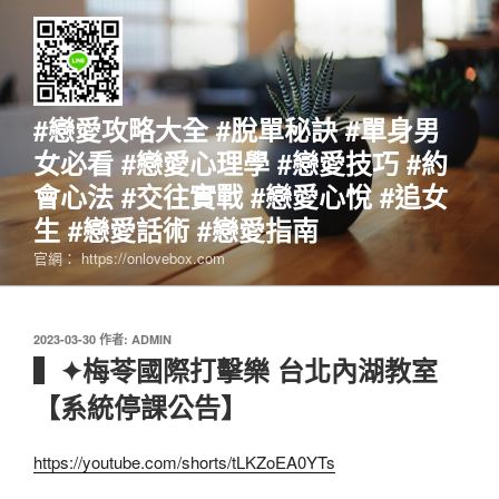
跳
至
主
要
內
#戀愛攻略大全 #脫單秘訣 #單身男
容
女必看 #戀愛心理學 #戀愛技巧 #約
會心法 #交往實戰 #戀愛心悅 #追女
生 #戀愛話術 #戀愛指南
官網： https://onlovebox.com
發
2023-03-30
作者:
ADMIN
佈
▍✦梅苓國際打擊樂 台北內湖教室
於
【系統停課公告】
https://youtube.com/shorts/tLKZoEA0YTs