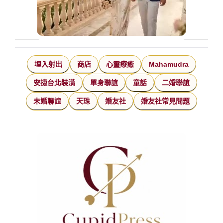
埋入射出
商店
心靈療癒
Mahamudra
安捷台北裝潢
單身聯誼
童話
二婚聯誼
未婚聯誼
天珠
婚友社
婚友社常見問題