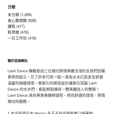
關
分類
鍵
字:
未分類 (1,269)
身心靈相關 (628)
課程 (477)
新思維 (476)
一日工作坊 (418)
關於這個網站
Lash Dance 舞睫是由三位親切熱情美麗活潑的女孩們因著
夢想而創立，花了許多巧思一點一滴為水水打造安全舒適
溫馨的植睫環境，客製化的眼型設計讓每位蒞臨 Lash
Dance 的水水們，都能輕鬆擁有一雙美麗迷人的雙眼！
Lash Dance 具有專業美睫師證照、明亮舒適的環境、熱情
親切的服務。
1.本店採用日本 Marico 及王子良品原裝進口接著劑