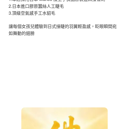
2.日本進口膠原蠶絲人工睫毛
3.頂級空氣感手工水貂毛
讓每個女孩兒體驗到日式接睫的羽翼輕盈感，眨眼瞬間宛
如舞動的翅膀