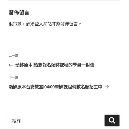
發佈留言
很抱歉，必須
登入
網站才能發佈留言。
文
上
上一篇
章
一
頌缽原本|給想報名頌缽課程的學員一封信
導
篇
覽
文
下
下一篇
章
一
頌缽原本台安教室|04/09單缽課程倒數名額招生中
篇
文
章
搜
搜
尋
尋