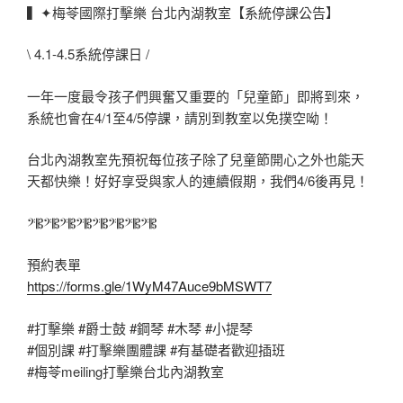
▍✦梅苓國際打擊樂 台北內湖教室【系統停課公告】
\ 4.1-4.5系統停課日 /
一年一度最令孩子們興奮又重要的「兒童節」即將到來，
系統也會在4/1至4/5停課，請別到教室以免撲空呦！
台北內湖教室先預祝每位孩子除了兒童節開心之外也能天
天都快樂！好好享受與家人的連續假期，我們4/6後再見！
𝄢𝄡𝄢𝄡𝄢𝄡𝄢𝄡𝄢𝄡𝄢𝄡𝄢𝄡𝄢𝄡
預約表單
https://forms.gle/1WyM47Auce9bMSWT7
#打擊樂
#爵士鼓
#鋼琴
#木琴
#小提琴
#個別課
#打擊樂團體課
#有基礎者歡迎插班
#梅苓meiling打擊樂台北內湖教室