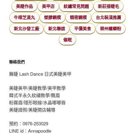
美睫作品
美甲店
紋繡常見問題
新莊接睫毛
牛樟芝滴丸
塑膠鋼模
精密鋼模
台北裝潢推薦
新北沙發工廠
新北聯誼
平價美食
柳州螺螄粉
催眠
聯絡我們
舞睫 Lash Dance 日式美睫美甲
美睫美甲/美睫教學/美甲教學
韓式半永久紋繡教學/飄眉
粉霧眉/隱形眼線/水晶嘟嘟唇
美睫證照/美睫開店輔導
預約：0976-253029
LINE id：Annapoodle