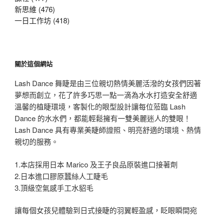
新思維 (476)
一日工作坊 (418)
關於這個網站
Lash Dance 舞睫是由三位親切熱情美麗活潑的女孩們因著
夢想而創立，花了許多巧思一點一滴為水水打造安全舒適
溫馨的植睫環境，客製化的眼型設計讓每位蒞臨 Lash
Dance 的水水們，都能輕鬆擁有一雙美麗迷人的雙眼！
Lash Dance 具有專業美睫師證照、明亮舒適的環境、熱情
親切的服務。
1.本店採用日本 Marico 及王子良品原裝進口接著劑
2.日本進口膠原蠶絲人工睫毛
3.頂級空氣感手工水貂毛
讓每個女孩兒體驗到日式接睫的羽翼輕盈感，眨眼瞬間宛