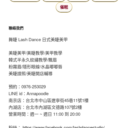
催眠
聯絡我們
舞睫 Lash Dance 日式美睫美甲
美睫美甲/美睫教學/美甲教學
韓式半永久紋繡教學/飄眉
粉霧眉/隱形眼線/水晶嘟嘟唇
美睫證照/美睫開店輔導
預約：0976-253029
LINE id：Annapoodle
南京店：台北市中山區遼寧街45巷11號1樓
內湖店：台北市內湖區文德路107號2樓
營業時間：週一 ~ 週日 11:00 到 20:00
粉絲：
https://www.facebook.com/lashdancestudio/