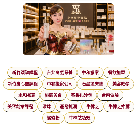
新竹頌缽課程
台北冷氣保養
中和搬家
餐飲加盟
新竹身心靈課程
中和搬家公司
石墨烯床墊
美容教學
永和搬家
桃園美食
客製化沙發
台南做臉
美容創業課程
頌缽
基隆抓漏
牛樟芝
牛樟芝推薦
螺螄粉
牛樟芝功效