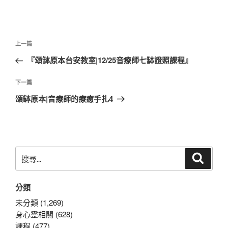
文
上
上一篇
章
一
『頌缽原本台安教室|12/25音療師七缽證照課程』
導
篇
覽
文
下
下一篇
章
一
頌缽原本|音療師的療癒手扎4
篇
文
章
搜
搜
尋
尋
關
分類
鍵
字:
未分類 (1,269)
身心靈相關 (628)
課程 (477)