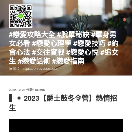
跳
至
主
要
內
#戀愛攻略大全 #脫單秘訣 #單身男
容
女必看 #戀愛心理學 #戀愛技巧 #約
會心法 #交往實戰 #戀愛心悅 #追女
生 #戀愛話術 #戀愛指南
官網： https://onlovebox.com
發
2022-12-28
作者:
ADMIN
佈
▍✦ 2023【爵士鼓冬令營】熱情招
於
生