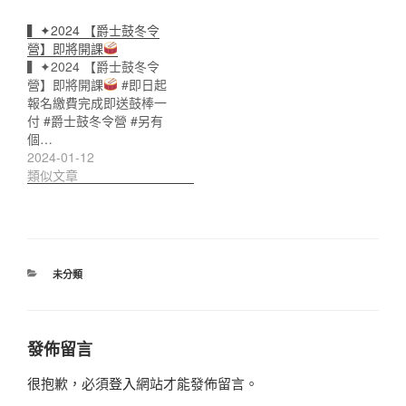
▍✦2024 【爵士鼓冬令
營】即將開課
▍✦2024 【爵士鼓冬令
營】即將開課
#即日起
報名繳費完成即送鼓棒一
付 #爵士鼓冬令營 #另有
個…
2024-01-12
類似文章
分
未分類
類
發佈留言
很抱歉，必須
登入
網站才能發佈留言。