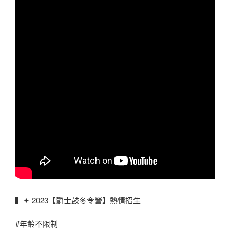
▍✦ 2023【爵士鼓冬令營】熱情招生
#年齡不限制