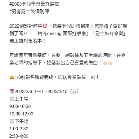
#2023寒假學習最夯選擇
#另有爵士鼓個別課
2022倒數計時中
，快樂寒假即將到來，您幫孩子做好規
劃了嗎
！『梅苓meiling 國際打擊樂』「爵士鼓冬令營」
現正熱烈報名中！
無論有無音樂基礎，只要一副鼓棒及五堂課的時間，在專
業老師的指導下，輕鬆敲出自己喜愛的樂曲！
1/8前報名繳費完成，即送專業鼓棒一副！
2023/2/6（一）-2023/2/10（五）
上午場
9:00-10:30
10:30-12:00
下午場
1:00-2:30
2:30-4:00