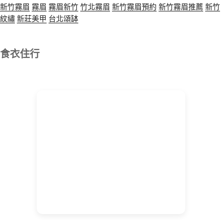
新竹霧眉
霧眉
霧眉新竹
竹北霧眉
新竹霧眉預約
新竹霧眉推薦
新竹
紋繡
新莊美甲
台北頌缽
食衣住行