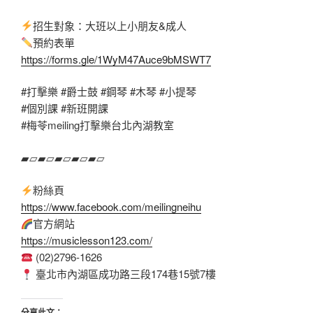
招生對象：大班以上小朋友&成人
預約表單
https://forms.gle/1WyM47Auce9bMSWT7
#打擊樂
#爵士鼓
#鋼琴
#木琴
#小提琴
#個別課
#新班開課
#梅苓meiling打擊樂台北內湖教室
▰▱▰▱▰▱▰▱▰▱
粉絲頁
https://www.facebook.com/meilingneihu
官方網站
https://musiclesson123.com/
(02)2796-1626
臺北市內湖區成功路三段174巷15號7樓
分享此文：