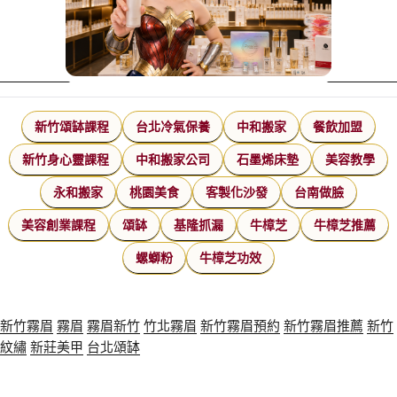
新竹頌缽課程
台北冷氣保養
中和搬家
餐飲加盟
新竹身心靈課程
中和搬家公司
石墨烯床墊
美容教學
永和搬家
桃園美食
客製化沙發
台南做臉
美容創業課程
頌缽
基隆抓漏
牛樟芝
牛樟芝推薦
螺螄粉
牛樟芝功效
新竹霧眉
霧眉
霧眉新竹
竹北霧眉
新竹霧眉預約
新竹霧眉推薦
新竹
紋繡
新莊美甲
台北頌缽