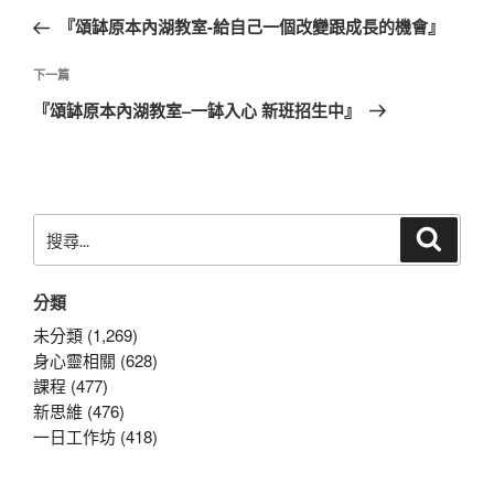
章
一
『頌缽原本內湖教室-給自己一個改變跟成長的機會』
導
篇
覽
文
下
下一篇
章
一
『頌缽原本內湖教室–一缽入心 新班招生中』
篇
文
章
搜
搜
尋
尋
關
分類
鍵
字:
未分類 (1,269)
身心靈相關 (628)
課程 (477)
新思維 (476)
一日工作坊 (418)