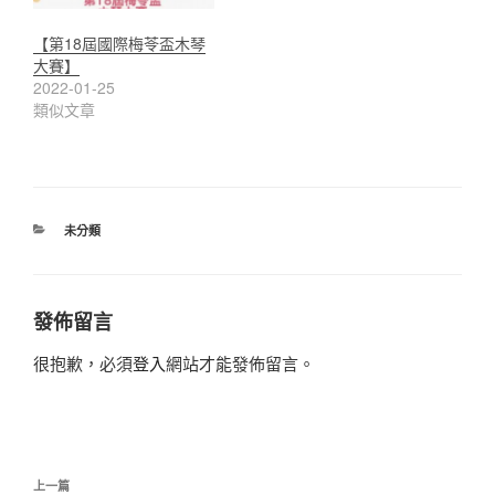
【第18屆國際梅苓盃木琴
大賽】
2022-01-25
類似文章
分
未分類
類
發佈留言
很抱歉，必須
登入
網站才能發佈留言。
文
上
上一篇