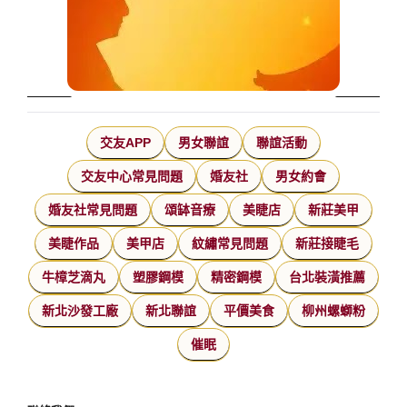
交友APP
男女聯誼
聯誼活動
交友中心常見問題
婚友社
男女約會
婚友社常見問題
頌缽音療
美睫店
新莊美甲
美睫作品
美甲店
紋繡常見問題
新莊接睫毛
牛樟芝滴丸
塑膠鋼模
精密鋼模
台北裝潢推薦
新北沙發工廠
新北聯誼
平價美食
柳州螺螄粉
催眠