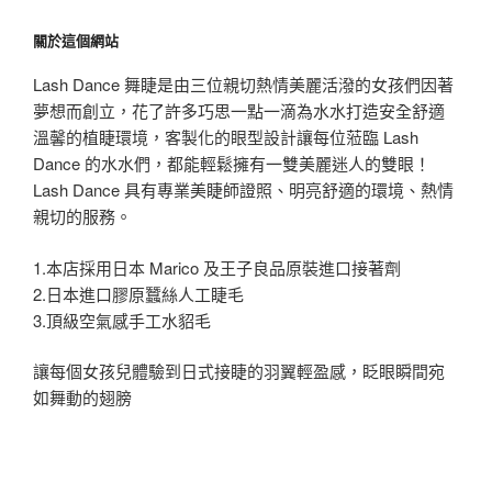
關於這個網站
Lash Dance 舞睫是由三位親切熱情美麗活潑的女孩們因著
夢想而創立，花了許多巧思一點一滴為水水打造安全舒適
溫馨的植睫環境，客製化的眼型設計讓每位蒞臨 Lash
Dance 的水水們，都能輕鬆擁有一雙美麗迷人的雙眼！
Lash Dance 具有專業美睫師證照、明亮舒適的環境、熱情
親切的服務。
1.本店採用日本 Marico 及王子良品原裝進口接著劑
2.日本進口膠原蠶絲人工睫毛
3.頂級空氣感手工水貂毛
讓每個女孩兒體驗到日式接睫的羽翼輕盈感，眨眼瞬間宛
如舞動的翅膀