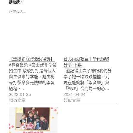
請按讚：
正在載入...
【聖誕節競賽活動得獎】
台北內湖教室｜學員經驗
#恭喜獲獎 #爵士鼓冬令營
分享-下集
招生中 敲敲打打是每個人
還記得上次子馨跟我們分
與生俱來的本能，經由梅
享了她一路跌跌撞撞，到
苓打擊樂多元快樂的學習
現在能夠將「學音樂」與
過程，…
「興趣」合而為一的心…
2022-01-25
2021-04-24
類似文章
類似文章