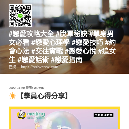
跳
至
主
要
內
#戀愛攻略大全 #脫單秘訣 #單身男
容
女必看 #戀愛心理學 #戀愛技巧 #約
會心法 #交往實戰 #戀愛心悅 #追女
生 #戀愛話術 #戀愛指南
官網： https://onlovebox.com
發
2022-04-29
作者:
ADMIN
佈
【學員心得分享】
於
視
訊
播