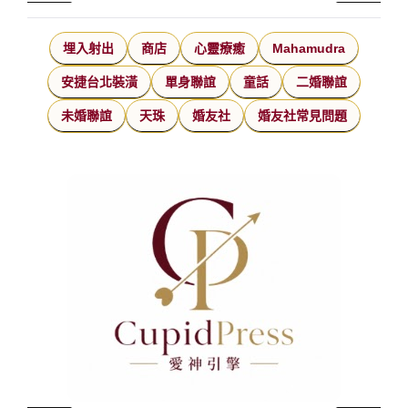
埋入射出
商店
心靈療癒
Mahamudra
安捷台北裝潢
單身聯誼
童話
二婚聯誼
未婚聯誼
天珠
婚友社
婚友社常見問題