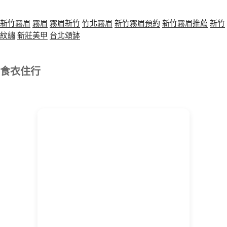
新竹霧眉
霧眉
霧眉新竹
竹北霧眉
新竹霧眉預約
新竹霧眉推薦
新竹
紋繡
新莊美甲
台北頌缽
食衣住行