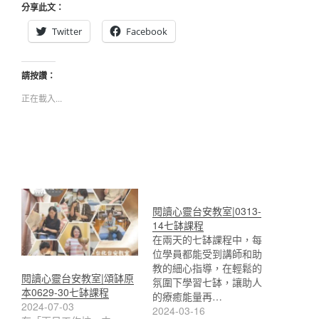
分享此文：
Twitter
Facebook
請按讚：
正在載入...
閱讀心靈台安教室|0313-
14七缽課程
在兩天的七缽課程中，每
位學員都能受到講師和助
教的細心指導，在輕鬆的
閱讀心靈台安教室|頌缽原
氛圍下學習七缽，讓助人
本0629-30七缽課程
的療癒能量再…
2024-07-03
2024-03-16