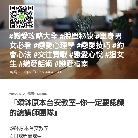
跳
至
主
要
內
#戀愛攻略大全 #脫單秘訣 #單身男
容
女必看 #戀愛心理學 #戀愛技巧 #約
會心法 #交往實戰 #戀愛心悅 #追女
生 #戀愛話術 #戀愛指南
官網： https://onlovebox.com
發
2022-07-23
作者:
ADMIN
佈
『頌缽原本台安教室–你一定要認識
於
的總講師團隊』
頌缽原本台安教室
夏日課程開課中