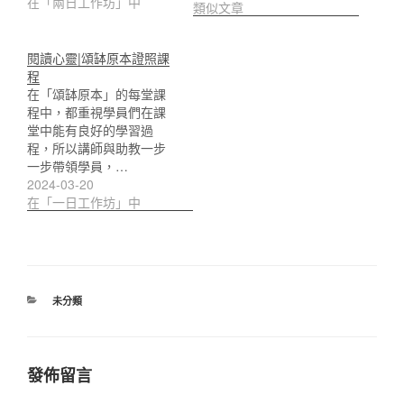
在「兩日工作坊」中
類似文章
閱讀心靈|頌缽原本證照課
程
在「頌缽原本」的每堂課
程中，都重視學員們在課
堂中能有良好的學習過
程，所以講師與助教一步
一步帶領學員，…
2024-03-20
在「一日工作坊」中
分
未分類
類
發佈留言