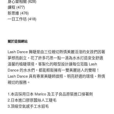
身心靈相關 (628)
課程 (477)
新思維 (476)
一日工作坊 (418)
關於這個網站
Lash Dance 舞睫是由三位親切熱情美麗活潑的女孩們因著
夢想而創立，花了許多巧思一點一滴為水水打造安全舒適
溫馨的植睫環境，客製化的眼型設計讓每位蒞臨 Lash
Dance 的水水們，都能輕鬆擁有一雙美麗迷人的雙眼！
Lash Dance 具有專業美睫師證照、明亮舒適的環境、熱情
親切的服務。
1.本店採用日本 Marico 及王子良品原裝進口接著劑
2.日本進口膠原蠶絲人工睫毛
3.頂級空氣感手工水貂毛