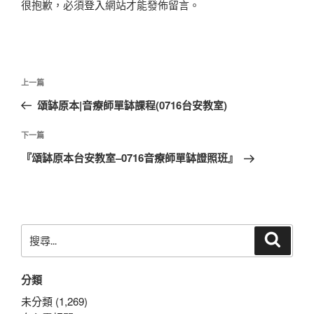
很抱歉，必須
登入
網站才能發佈留言。
文
上
上一篇
章
一
頌缽原本|音療師單缽課程(0716台安教室)
導
篇
覽
文
下
下一篇
章
一
『頌缽原本台安教室–0716音療師單缽證照班』
篇
文
章
搜
搜
尋
尋
關
分類
鍵
字:
未分類 (1,269)