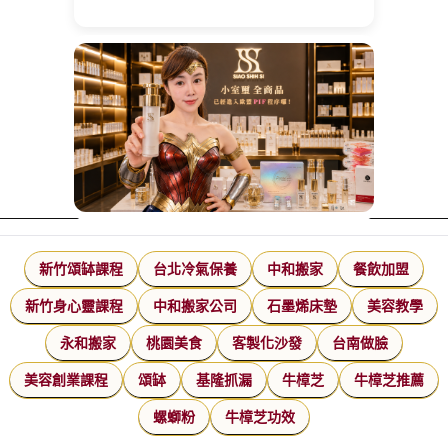
新竹頌缽課程
台北冷氣保養
中和搬家
餐飲加盟
新竹身心靈課程
中和搬家公司
石墨烯床墊
美容教學
永和搬家
桃園美食
客製化沙發
台南做臉
美容創業課程
頌缽
基隆抓漏
牛樟芝
牛樟芝推薦
螺螄粉
牛樟芝功效