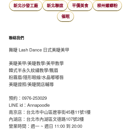
新北沙發工廠
新北聯誼
平價美食
柳州螺螄粉
催眠
聯絡我們
舞睫 Lash Dance 日式美睫美甲
美睫美甲/美睫教學/美甲教學
韓式半永久紋繡教學/飄眉
粉霧眉/隱形眼線/水晶嘟嘟唇
美睫證照/美睫開店輔導
預約：0976-253029
LINE id：Annapoodle
南京店：台北市中山區遼寧街45巷11號1樓
內湖店：台北市內湖區文德路107號2樓
營業時間：週一 ~ 週日 11:00 到 20:00