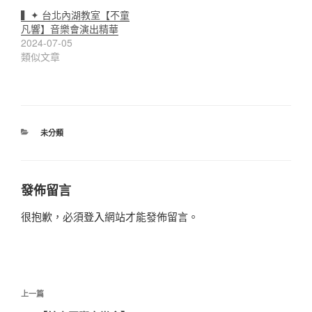
▍✦ 台北內湖教室【不童
凡響】音樂會演出精華
2024-07-05
類似文章
分
未分類
類
發佈留言
很抱歉，必須
登入
網站才能發佈留言。
文
上
上一篇
章