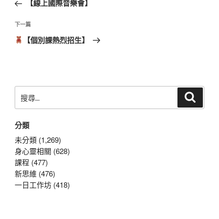
一
【線上國際音樂會】
導
篇
覽
文
下
下一篇
章
一
【個別課熱烈招生】
篇
文
章
搜
搜
尋
尋
關
分類
鍵
字:
未分類 (1,269)
身心靈相關 (628)
課程 (477)
新思維 (476)
一日工作坊 (418)