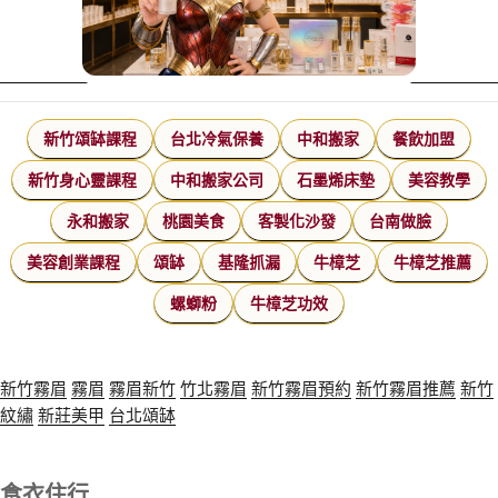
新竹頌缽課程
台北冷氣保養
中和搬家
餐飲加盟
新竹身心靈課程
中和搬家公司
石墨烯床墊
美容教學
永和搬家
桃園美食
客製化沙發
台南做臉
美容創業課程
頌缽
基隆抓漏
牛樟芝
牛樟芝推薦
螺螄粉
牛樟芝功效
新竹霧眉
霧眉
霧眉新竹
竹北霧眉
新竹霧眉預約
新竹霧眉推薦
新竹
紋繡
新莊美甲
台北頌缽
食衣住行