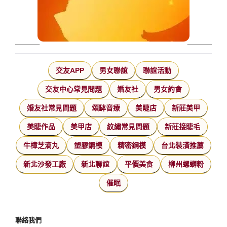
交友APP
男女聯誼
聯誼活動
交友中心常見問題
婚友社
男女約會
婚友社常見問題
頌缽音療
美睫店
新莊美甲
美睫作品
美甲店
紋繡常見問題
新莊接睫毛
牛樟芝滴丸
塑膠鋼模
精密鋼模
台北裝潢推薦
新北沙發工廠
新北聯誼
平價美食
柳州螺螄粉
催眠
聯絡我們