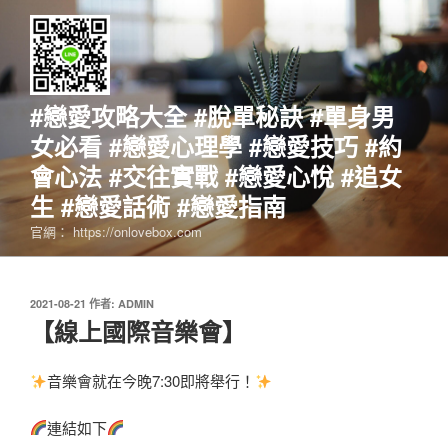
跳
至
主
要
內
#戀愛攻略大全 #脫單秘訣 #單身男
容
女必看 #戀愛心理學 #戀愛技巧 #約
會心法 #交往實戰 #戀愛心悅 #追女
生 #戀愛話術 #戀愛指南
官網： https://onlovebox.com
發
2021-08-21
作者:
ADMIN
佈
【線上國際音樂會】
於
音樂會就在今晚
7:30
即將舉行！
連結如下