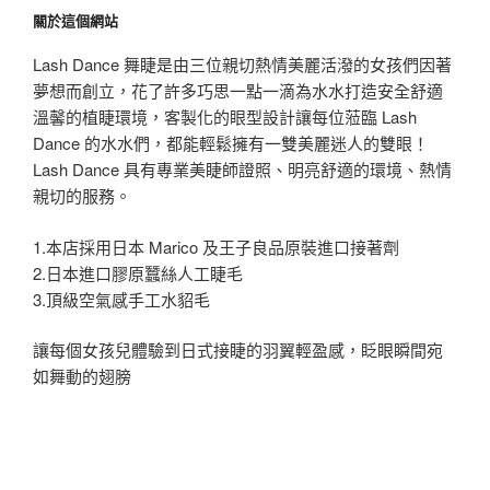
關於這個網站
Lash Dance 舞睫是由三位親切熱情美麗活潑的女孩們因著
夢想而創立，花了許多巧思一點一滴為水水打造安全舒適
溫馨的植睫環境，客製化的眼型設計讓每位蒞臨 Lash
Dance 的水水們，都能輕鬆擁有一雙美麗迷人的雙眼！
Lash Dance 具有專業美睫師證照、明亮舒適的環境、熱情
親切的服務。
1.本店採用日本 Marico 及王子良品原裝進口接著劑
2.日本進口膠原蠶絲人工睫毛
3.頂級空氣感手工水貂毛
讓每個女孩兒體驗到日式接睫的羽翼輕盈感，眨眼瞬間宛
如舞動的翅膀