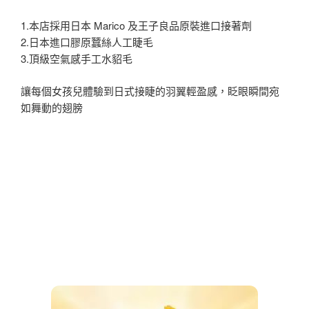
1.本店採用日本 Marico 及王子良品原裝進口接著劑
2.日本進口膠原蠶絲人工睫毛
3.頂級空氣感手工水貂毛
讓每個女孩兒體驗到日式接睫的羽翼輕盈感，眨眼瞬間宛
如舞動的翅膀