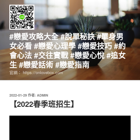
跳
至
主
要
內
#戀愛攻略大全 #脫單秘訣 #單身男
容
女必看 #戀愛心理學 #戀愛技巧 #約
會心法 #交往實戰 #戀愛心悅 #追女
生 #戀愛話術 #戀愛指南
官網： https://onlovebox.com
發
2022-01-29
作者:
ADMIN
佈
【2022春季班招生】
於
視
訊
播