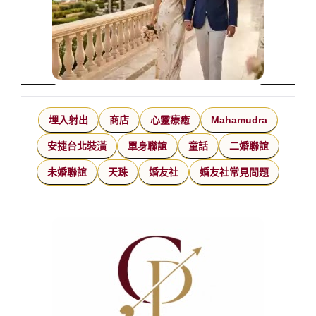
埋入射出
商店
心靈療癒
Mahamudra
安捷台北裝潢
單身聯誼
童話
二婚聯誼
未婚聯誼
天珠
婚友社
婚友社常見問題