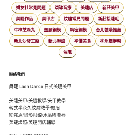
婚友社常見問題
頌缽音療
美睫店
新莊美甲
美睫作品
美甲店
紋繡常見問題
新莊接睫毛
牛樟芝滴丸
塑膠鋼模
精密鋼模
台北裝潢推薦
新北沙發工廠
新北聯誼
平價美食
柳州螺螄粉
催眠
聯絡我們
舞睫 Lash Dance 日式美睫美甲
美睫美甲/美睫教學/美甲教學
韓式半永久紋繡教學/飄眉
粉霧眉/隱形眼線/水晶嘟嘟唇
美睫證照/美睫開店輔導