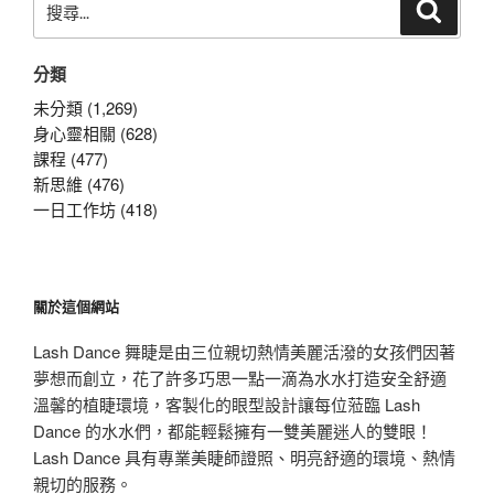
搜
尋
尋
關
分類
鍵
字:
未分類 (1,269)
身心靈相關 (628)
課程 (477)
新思維 (476)
一日工作坊 (418)
關於這個網站
Lash Dance 舞睫是由三位親切熱情美麗活潑的女孩們因著
夢想而創立，花了許多巧思一點一滴為水水打造安全舒適
溫馨的植睫環境，客製化的眼型設計讓每位蒞臨 Lash
Dance 的水水們，都能輕鬆擁有一雙美麗迷人的雙眼！
Lash Dance 具有專業美睫師證照、明亮舒適的環境、熱情
親切的服務。