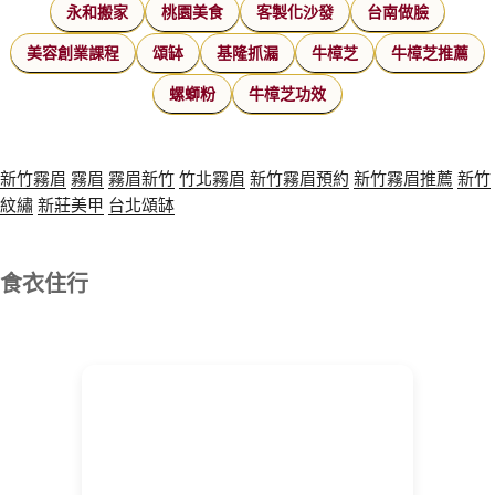
永和搬家
桃園美食
客製化沙發
台南做臉
美容創業課程
頌缽
基隆抓漏
牛樟芝
牛樟芝推薦
螺螄粉
牛樟芝功效
新竹霧眉
霧眉
霧眉新竹
竹北霧眉
新竹霧眉預約
新竹霧眉推薦
新竹
紋繡
新莊美甲
台北頌缽
食衣住行