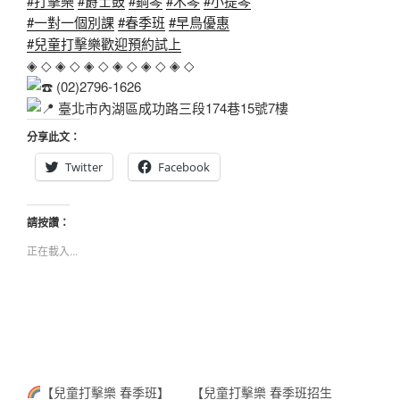
#打擊樂
#爵士鼓
#鋼琴
#木琴
#小提琴
#一對一個別課
#春季班
#早鳥優惠
#兒童打擊樂歡迎預約試上
◈ ◇ ◈ ◇ ◈ ◇ ◈ ◇ ◈ ◇ ◈ ◇
(02)2796-1626
臺北市內湖區成功路三段174巷15號7樓
分享此文：
Twitter
Facebook
請按讚：
正在載入...
【兒童打擊樂 春季班】
【兒童打擊樂 春季班招生