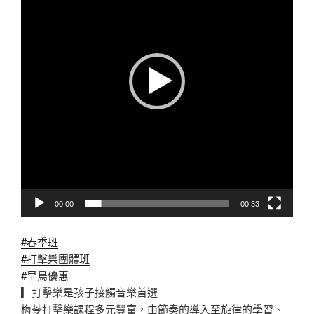
放
器
00:00
00:33
#春季班
#打擊樂團體班
#早鳥優惠
▎打擊樂是孩子接觸音樂首選
梅苓打擊樂課程多元豐富，由節奏的導入至旋律的學習、