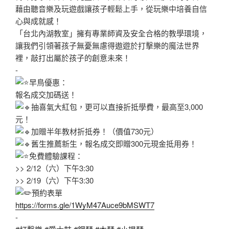
藉由聽音樂及玩遊戲讓孩子輕鬆上手，從玩樂中培養自信
心與成就感！
「台北內湖教室」擁有專業師資及安全合格的教學環境，
讓我們引領著孩子無憂無慮得遨遊於打擊樂的魔法世界
裡，敲打出屬於孩子的創意未來！
‐
早鳥優惠：
報名成交加碼送！
抽喜氣大紅包，更可以直接折抵學費，最高至3,000
元！
加贈半年教材折抵券！（價值730元）
舊生推薦新生，報名成交即贈300元現金抵用券！
免費體驗課程：
>> 2/12（六）下午3:30
>> 2/19（六）下午3:30
預約表單
https://forms.gle/1WyM47Auce9bMSWT7
‐