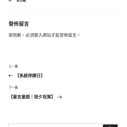
分
未分類
類
發佈留言
很抱歉，必須
登入
網站才能發佈留言。
文
上
上一篇
章
一
【系統停課日】
導
篇
覽
文
下
下一篇
章
一
【童言童語｜除夕祝賀】
篇
文
章
搜