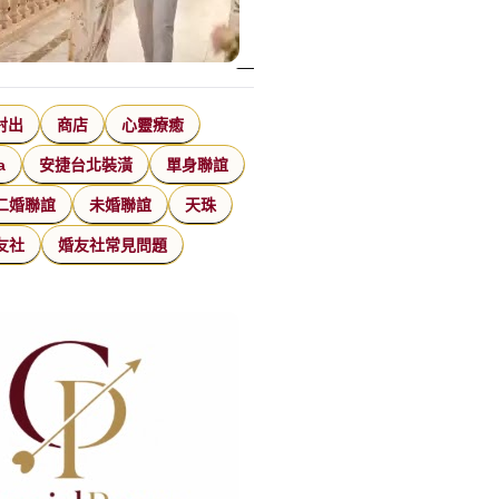
射出
商店
心靈療癒
a
安捷台北裝潢
單身聯誼
二婚聯誼
未婚聯誼
天珠
友社
婚友社常見問題