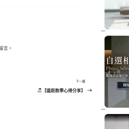
留言。
下
下一篇
一
【遠距教學心得分享】
篇
文
章