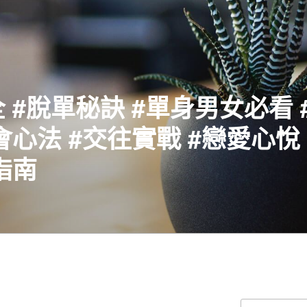
 #脫單秘訣 #單身男女必看 
會心法 #交往實戰 #戀愛心悅 
指南
搜