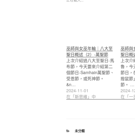
巫師與女巫年輪｜八大至
巫師與
聖日概述（2）-萬聖節
聖日概
上次介紹過八大至聖日-馬
上次介
布節，今天要來介紹第二
魯，今
個節日-Samhain萬聖節、
節日，
受恩節，或死神節。
撥鼠節」
&n…
節。 …
2024-11-01
2024-1
在「新思維」中
在「一
分
未分類