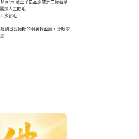
 Marico 及王子良品原裝進口接著劑
原蠶絲人工睫毛
手工水貂毛
體驗到日式接睫的羽翼輕盈感，眨眼瞬
翅膀