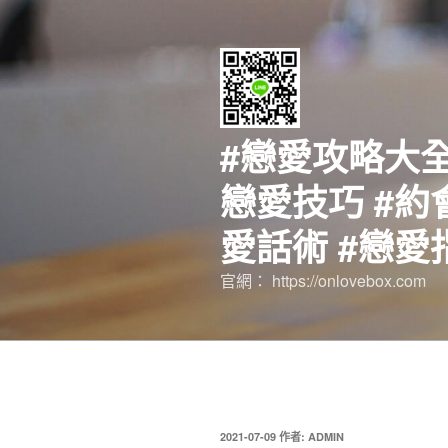
跳
至
主
要
內
容
#戀愛攻略大全
戀愛技巧 #約
愛話術 #戀愛
官網： https://onlovebox.com
發
2021-07-09
作者:
ADMIN