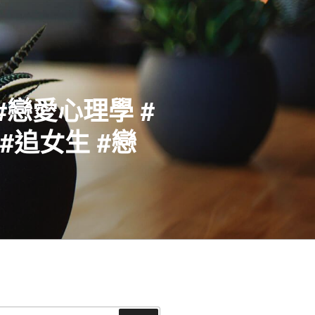
#戀愛心理學 #
#追女生 #戀