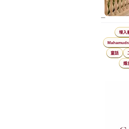
埋入
Mahamudr
童話
婚