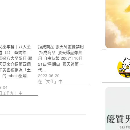
女巫年輪｜八大至
拒成商品 張天師畫像禁用
述（4）-聖燭節
​ 拒成商品 張天師畫像禁
紹過八大至聖日-耶
用 自由時報 2007年10月
天要來介紹第四個
21曰/星期曰 ​ 張天師第一
在美國被稱為「土
代…
的Imbolc聖燭
2023-06-20
在「文化」中
2-04
日工作坊」中