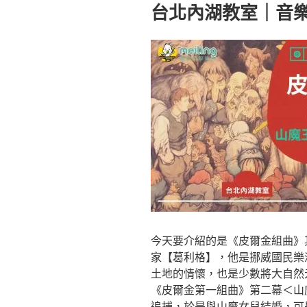
佈
台北內湖教室｜音
於
今天要介紹的是《皮爾金組曲》
家【葛利格】，他是挪威國民樂
土地的情懷，也是少數將大自然
《皮爾金第一組曲》第二幕＜山
追捕，於是與山魔女兒結婚，可