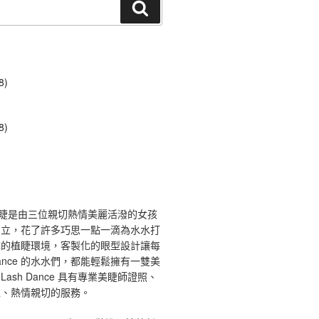
搜
尋
8)
8)
ce 舞睫是由三位親切熱情美麗活潑的女孩
創立，花了許多巧思一點一滴為水水打
馨的植睫環境，客製化的眼型設計讓每
 Dance 的水水們，都能輕鬆擁有一雙美
ash Dance 具有專業美睫師證照、
境、熱情親切的服務。