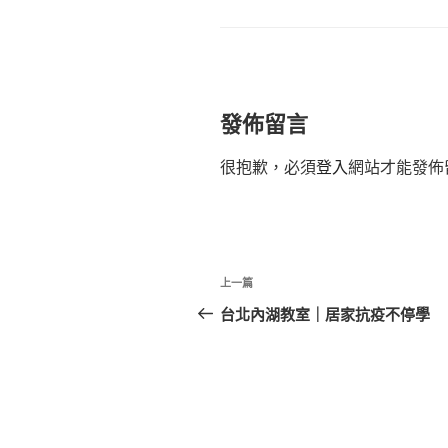
類
發佈留言
很抱歉，必須
登入
網站才能發佈
文
上
上一篇
章
一
台北內湖教室｜居家抗疫不停學
篇
導
文
覽
章