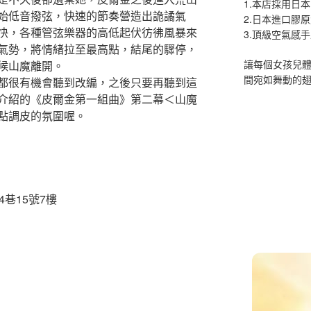
1.本店採用日本
始低音撥弦，快速的節奏營造出詭譎氣
2.日本進口膠
快，各種管弦樂器的高低起伏彷彿風暴來
3.頂級空氣感
氣勢，將情緒拉至最高點，結尾的驟停，
讓每個女孩兒
候山魔離開。
間宛如舞動的
都很有機會聽到改編，之後只要再聽到這
介紹的《皮爾金第一組曲》第二幕＜山魔
點調皮的氛圍喔。
巷15號7樓