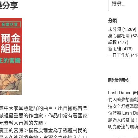
樂分享
尋
關
鍵
分類
字:
未分類 (1,269)
身心靈相關 (62
課程 (477)
新思維 (476)
一日工作坊 (41
關於這個網站
Lash Dan
們因著夢想而
造安全舒適溫
其中大家耳熟能詳的曲目，出自挪威音樂
位蒞臨 Lash
派裡最重要的作曲家，作品中常有著國家
麗迷人的雙眼！L
元素融入音樂的先驅。
明亮舒適的環
魔王的宮殿＞描寫皮爾金為了逃避村民的
是不久後卻遺棄她，皮爾金之後進入荒山