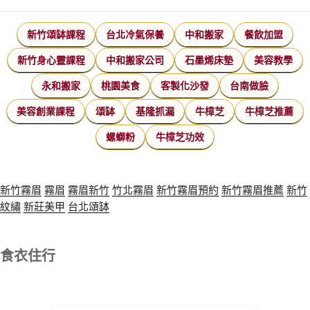
新竹頌缽課程
台北冷氣保養
中和搬家
餐飲加盟
新竹身心靈課程
中和搬家公司
石墨烯床墊
美容教學
永和搬家
桃園美食
客製化沙發
台南做臉
美容創業課程
頌缽
基隆抓漏
牛樟芝
牛樟芝推薦
螺螄粉
牛樟芝功效
新竹霧眉
霧眉
霧眉新竹
竹北霧眉
新竹霧眉預約
新竹霧眉推薦
新竹
紋繡
新莊美甲
台北頌缽
食衣住行