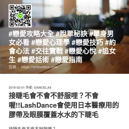
跳
至
主
要
內
#戀愛攻略大全 #脫單秘訣 #單身男
容
女必看 #戀愛心理學 #戀愛技巧 #約
會心法 #交往實戰 #戀愛心悅 #追女
生 #戀愛話術 #戀愛指南
官網： https://onlovebox.com
發
2018-02-01
作者:
DANCELA8
佈
接睫毛會不會不舒服哩？不會
於
喔!!LashDance會使用日本醫療用的
膠帶及眼膜覆蓋水水的下睫毛
接睫毛會不會不舒服哩？