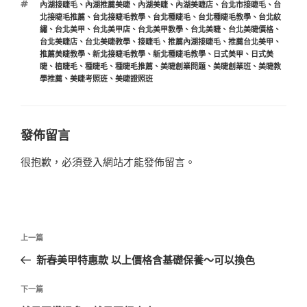
標
內湖接睫毛
、
內湖推薦美睫
、
內湖美睫
、
內湖美睫店
、
台北市接睫毛
、
台
籤
北接睫毛推薦
、
台北接睫毛教學
、
台北種睫毛
、
台北種睫毛教學
、
台北紋
繡
、
台北美甲
、
台北美甲店
、
台北美甲教學
、
台北美睫
、
台北美睫價格
、
台北美睫店
、
台北美睫教學
、
接睫毛
、
推薦內湖接睫毛
、
推薦台北美甲
、
推薦美睫教學
、
新北接睫毛教學
、
新北種睫毛教學
、
日式美甲
、
日式美
睫
、
植睫毛
、
種睫毛
、
種睫毛推薦
、
美睫創業問題
、
美睫創業班
、
美睫教
學推薦
、
美睫考照班
、
美睫證照班
發佈留言
很抱歉，必須
登入
網站才能發佈留言。
文
上
上一篇
章
一
新春美甲特惠款 以上價格含基礎保養～可以換色
導
篇
覽
文
下
下一篇
章