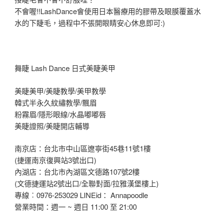
不會喔!!LashDance會使用日本醫療用的膠帶及眼膜覆蓋水
水的下睫毛，過程中不張開眼睛安心休息即可:)
舞睫 Lash Dance 日式美睫美甲
美睫美甲/美睫教學/美甲教學
韓式半永久紋繡教學/飄眉
粉霧眉/隱形眼線/水晶嘟嘟唇
美睫證照/美睫開店輔導
南京店：台北市中山區遼寧街45巷11號1樓
(捷運南京復興站3號出口)
內湖店：台北市內湖區文德路107號2樓
(文德捷運站2號出口/全聯對面/拉雅漢堡樓上)
專線︰0976-253029 LINEid： Annapoodle
營業時間：週一 ~ 週日 11:00 至 21:00