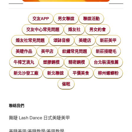
交友APP
男女聯誼
聯誼活動
交友中心常見問題
婚友社
男女約會
婚友社常見問題
頌缽音療
美睫店
新莊美甲
美睫作品
美甲店
紋繡常見問題
新莊接睫毛
牛樟芝滴丸
塑膠鋼模
精密鋼模
台北裝潢推薦
新北沙發工廠
新北聯誼
平價美食
柳州螺螄粉
催眠
聯絡我們
舞睫 Lash Dance 日式美睫美甲
美睫美甲/美睫教學/美甲教學