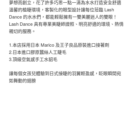
夢想而創立，花了許多巧思一點一滴為水水打造安全舒適
溫馨的植睫環境，客製化的眼型設計讓每位蒞臨 Lash
Dance 的水水們，都能輕鬆擁有一雙美麗迷人的雙眼！
Lash Dance 具有專業美睫師證照、明亮舒適的環境、熱情
親切的服務。
1.本店採用日本 Marico 及王子良品原裝進口接著劑
2.日本進口膠原蠶絲人工睫毛
3.頂級空氣感手工水貂毛
讓每個女孩兒體驗到日式接睫的羽翼輕盈感，眨眼瞬間宛
如舞動的翅膀