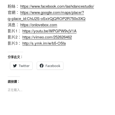
粉絲：
https://www.facebook.com/lashdancestudio/
官網：
https://www.google.com/maps/place/?
q=place_id:ChIJ2S-oSxirQjQROP2R750o3XQ
消息：
https://onlovebox.com
影片1：
https://youtu.be/WPGPW9vjV1A
影片2：
https://vimeo.com/252626462
影片3：
http://s.ymk.im/w/b5-O5fa
分享此文：
Twitter
Facebook
請按讚：
正在載入...