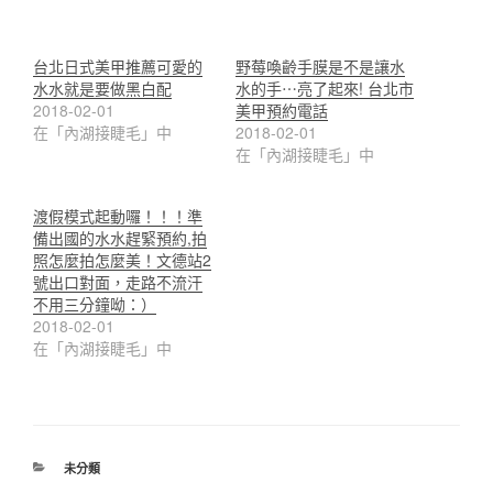
台北日式美甲推薦可愛的
野莓喚齡手膜是不是讓水
水水就是要做黑白配
水的手⋯亮了起來! 台北市
2018-02-01
美甲預約電話
在「內湖接睫毛」中
2018-02-01
在「內湖接睫毛」中
渡假模式起動囉！！！準
備出國的水水趕緊預約,拍
照怎麼拍怎麼美！文德站2
號出口對面，走路不流汗
不用三分鐘呦：）
2018-02-01
在「內湖接睫毛」中
分
未分類
類