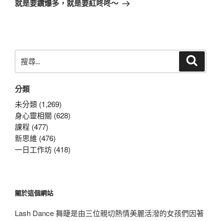
一
就是要鑽爆多，就是要紅咚咚～
篇
文
章
搜
搜
尋
尋
關
分類
鍵
字:
未分類 (1,269)
身心靈相關 (628)
課程 (477)
新思維 (476)
一日工作坊 (418)
關於這個網站
Lash Dance 舞睫是由三位親切熱情美麗活潑的女孩們因著