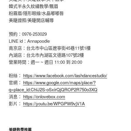
韓式半永久紋繡教學/飄眉
粉霧眉/隱形眼線/水晶嘟嘟唇
美睫證照/美睫開店輔導
預約：0976-253029
LINE id：Annapoodle
南京店：台北市中山區遼寧街45巷11號1樓
內湖店：台北市內湖區文德路107號2樓
營業時間：週一 ~ 週日 11:00 到 20:00
粉絲：
https://www.facebook.com/lashdancestudio/
官網：
https://www.google.com/maps/place/?
q=place_id:ChIJ2S-oSxirQjQROP2R750o3XQ
消息：
https://onlovebox.com
影片：
https://youtu.be/WPGPW9vjV1A
美睫教學推薦