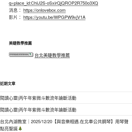
q=place_id:ChIJ2S-oSxirQjQROP2R750o3XQ
消息：
https://onlovebox.com
影片：
https://youtu.be/WPGPW9vjV1A
美睫教學推薦
台北美睫教學推薦
近期文章
閱讀心靈|丙午年紫微斗數流年論斷活動
閱讀心靈|丙午年紫微斗數流年論斷活動
台北內湖教室｜2025/12/20【與音樂相遇.在北車公共鋼琴】用琴聲
點亮聖誕