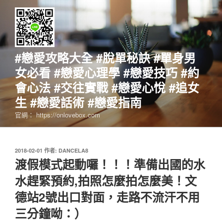
跳
至
主
要
內
#戀愛攻略大全 #脫單秘訣 #單身男
容
女必看 #戀愛心理學 #戀愛技巧 #約
會心法 #交往實戰 #戀愛心悅 #追女
生 #戀愛話術 #戀愛指南
官網： https://onlovebox.com
發
2018-02-01
作者:
DANCELA8
佈
渡假模式起動囉！！！準備出國的水
於
水趕緊預約,拍照怎麼拍怎麼美！文
德站2號出口對面，走路不流汗不用
三分鐘呦：）