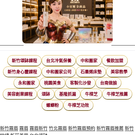
新竹頌缽課程
台北冷氣保養
中和搬家
餐飲加盟
新竹身心靈課程
中和搬家公司
石墨烯床墊
美容教學
永和搬家
桃園美食
客製化沙發
台南做臉
美容創業課程
頌缽
基隆抓漏
牛樟芝
牛樟芝推薦
螺螄粉
牛樟芝功效
新竹霧眉
霧眉
霧眉新竹
竹北霧眉
新竹霧眉預約
新竹霧眉推薦
新竹