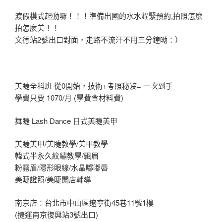
渡假模式起動囉！！！準備出國的水水趕緊預約,拍照怎麼
拍怎麼美！！
文德站2號出口對面，走路不流汗不用三分鐘呦：）
美睫全科班 從0開始，技術+考照秘笈= 一次到手
學費只要 1070/月 (學費含材料費)
舞睫 Lash Dance 日式美睫美甲
美睫美甲/美睫教學/美甲教學
韓式半永久紋繡教學/飄眉
粉霧眉/隱形眼線/水晶嘟嘟唇
美睫證照/美睫開店輔導
南京店：台北市中山區遼寧街45巷11號1樓
(捷運南京復興站3號出口)