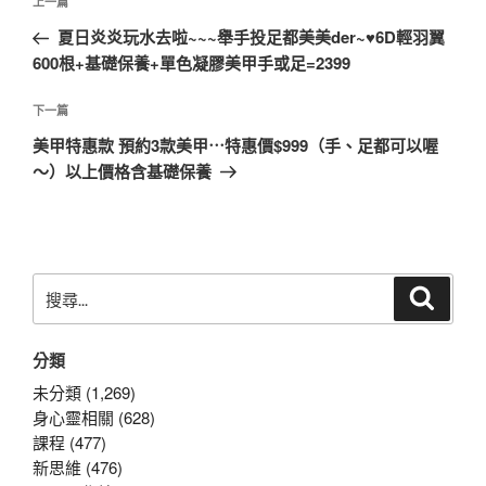
上
上一篇
章
一
夏日炎炎玩水去啦~~~舉手投足都美美der~♥6D輕羽翼
導
篇
600根+基礎保養+單色凝膠美甲手或足=2399
覽
文
章
下
下一篇
一
美甲特惠款 預約3款美甲⋯特惠價$999（手、足都可以喔
篇
～）以上價格含基礎保養
文
章
搜
搜
尋
尋
關
分類
鍵
字:
未分類 (1,269)
身心靈相關 (628)
課程 (477)
新思維 (476)