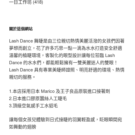
一日工作坊 (418)
關於這個網站
Lash Dance 舞睫是由三位親切熱情美麗活潑的女孩們因著
夢想而創立，花了許多巧思一點一滴為水水打造安全舒適
溫馨的植睫環境，客製化的眼型設計讓每位蒞臨 Lash
Dance 的水水們，都能輕鬆擁有一雙美麗迷人的雙眼！
Lash Dance 具有專業美睫師證照、明亮舒適的環境、熱情
親切的服務。
1.本店採用日本 Marico 及王子良品原裝進口接著劑
2.日本進口膠原蠶絲人工睫毛
3.頂級空氣感手工水貂毛
讓每個女孩兒體驗到日式接睫的羽翼輕盈感，眨眼瞬間宛
如舞動的翅膀