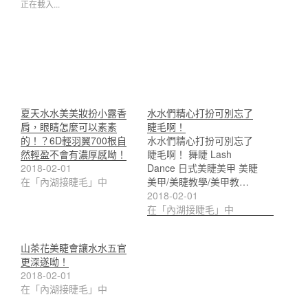
正在載入...
夏天水水美美妝扮小露香
水水們精心打扮可別忘了
肩，眼睛怎麼可以素素
睫毛啊！
的！？6D輕羽翼700根自
水水們精心打扮可別忘了
然輕盈不會有濃厚感呦！
睫毛啊！ 舞睫 Lash
2018-02-01
Dance 日式美睫美甲 美睫
在「內湖接睫毛」中
美甲/美睫教學/美甲教…
2018-02-01
在「內湖接睫毛」中
山茶花美睫會讓水水五官
更深遂呦！
2018-02-01
在「內湖接睫毛」中