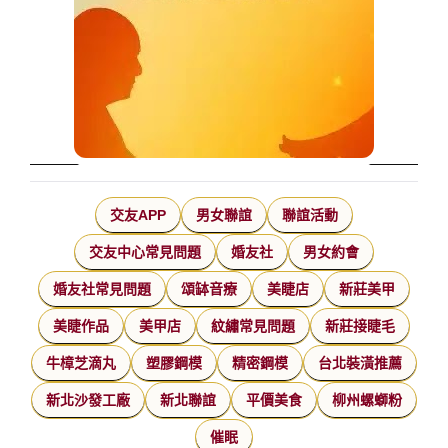
交友APP
男女聯誼
聯誼活動
交友中心常見問題
婚友社
男女約會
婚友社常見問題
頌缽音療
美睫店
新莊美甲
美睫作品
美甲店
紋繡常見問題
新莊接睫毛
牛樟芝滴丸
塑膠鋼模
精密鋼模
台北裝潢推薦
新北沙發工廠
新北聯誼
平價美食
柳州螺螄粉
催眠