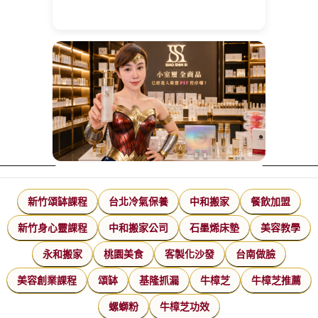
新竹頌缽課程
台北冷氣保養
中和搬家
餐飲加盟
新竹身心靈課程
中和搬家公司
石墨烯床墊
美容教學
永和搬家
桃園美食
客製化沙發
台南做臉
美容創業課程
頌缽
基隆抓漏
牛樟芝
牛樟芝推薦
螺螄粉
牛樟芝功效