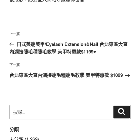
文
上
上一篇
章
一
日式美睫美甲/Eyelash Extension&Nail 台北東區大直
導
篇
內湖接睫毛種睫毛教學 美甲特惠款$1199♥
覽
文
章
下
下一篇
一
台北東區大直內湖接睫毛種睫毛教學 美甲特惠款 $1099
篇
文
章
搜
搜
尋
尋
關
分類
鍵
字:
未分類 (1,269)