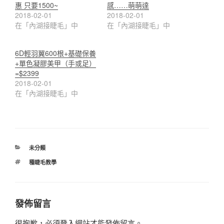
惠 只要1500~
感……萌萌達
2018-02-01
2018-02-01
在「內湖接睫毛」中
在「內湖接睫毛」中
6D輕羽翼600根+基礎保養
+單色凝膠美甲（手或足）
=$2399
2018-02-01
在「內湖接睫毛」中
分
未分類
類
標
種睫毛教學
籤
發佈留言
很抱歉，必須
登入
網站才能發佈留言。