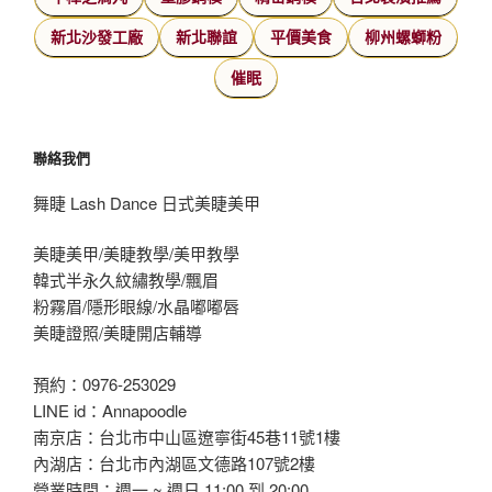
新北沙發工廠
新北聯誼
平價美食
柳州螺螄粉
催眠
聯絡我們
舞睫 Lash Dance 日式美睫美甲
美睫美甲/美睫教學/美甲教學
韓式半永久紋繡教學/飄眉
粉霧眉/隱形眼線/水晶嘟嘟唇
美睫證照/美睫開店輔導
預約：0976-253029
LINE id：Annapoodle
南京店：台北市中山區遼寧街45巷11號1樓
內湖店：台北市內湖區文德路107號2樓
營業時間：週一 ~ 週日 11:00 到 20:00