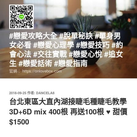
跳
至
主
要
內
#戀愛攻略大全 #脫單秘訣 #單身男
容
女必看 #戀愛心理學 #戀愛技巧 #約
會心法 #交往實戰 #戀愛心悅 #追女
生 #戀愛話術 #戀愛指南
官網： https://onlovebox.com
發
2018-09-25
作者:
DANCELA8
佈
台北東區大直內湖接睫毛種睫毛教學
於
3D+6D mix 400根 再送100根 ♥ 甜價
$1500