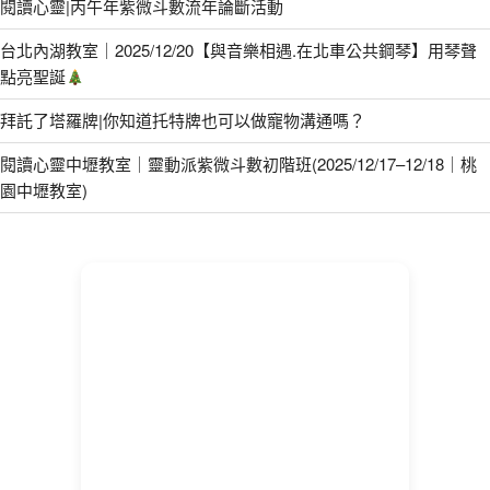
閱讀心靈|丙午年紫微斗數流年論斷活動
台北內湖教室｜2025/12/20【與音樂相遇.在北車公共鋼琴】用琴聲
點亮聖誕
拜託了塔羅牌|你知道托特牌也可以做寵物溝通嗎？
閱讀心靈中壢教室｜靈動派紫微斗數初階班(2025/12/17–12/18｜桃
園中壢教室)