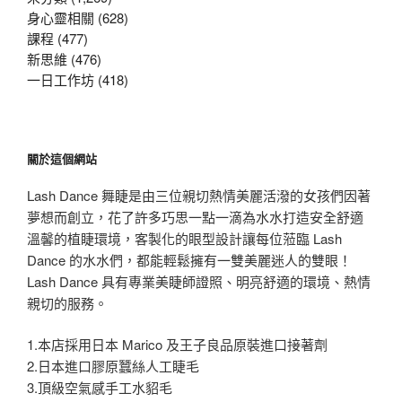
身心靈相關 (628)
課程 (477)
新思維 (476)
一日工作坊 (418)
關於這個網站
Lash Dance 舞睫是由三位親切熱情美麗活潑的女孩們因著
夢想而創立，花了許多巧思一點一滴為水水打造安全舒適
溫馨的植睫環境，客製化的眼型設計讓每位蒞臨 Lash
Dance 的水水們，都能輕鬆擁有一雙美麗迷人的雙眼！
Lash Dance 具有專業美睫師證照、明亮舒適的環境、熱情
親切的服務。
1.本店採用日本 Marico 及王子良品原裝進口接著劑
2.日本進口膠原蠶絲人工睫毛
3.頂級空氣感手工水貂毛