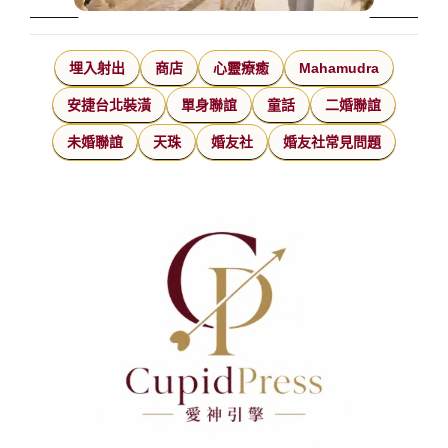
埋入射出
商店
心靈療癒
Mahamudra
安捷台北裝潢
單身聯誼
童話
二婚聯誼
未婚聯誼
天珠
婚友社
婚友社常見問題