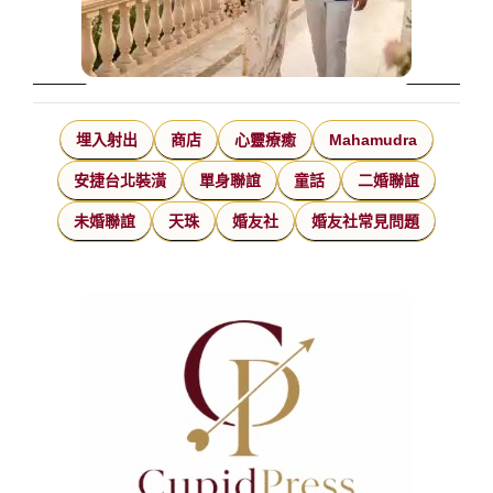
埋入射出
商店
心靈療癒
Mahamudra
安捷台北裝潢
單身聯誼
童話
二婚聯誼
未婚聯誼
天珠
婚友社
婚友社常見問題