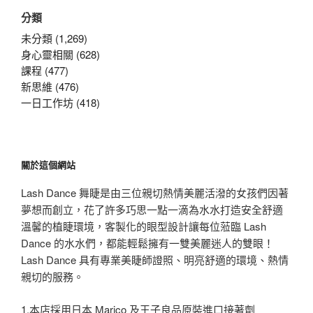
關
分類
鍵
字:
未分類 (1,269)
身心靈相關 (628)
課程 (477)
新思維 (476)
一日工作坊 (418)
關於這個網站
Lash Dance 舞睫是由三位親切熱情美麗活潑的女孩們因著
夢想而創立，花了許多巧思一點一滴為水水打造安全舒適
溫馨的植睫環境，客製化的眼型設計讓每位蒞臨 Lash
Dance 的水水們，都能輕鬆擁有一雙美麗迷人的雙眼！
Lash Dance 具有專業美睫師證照、明亮舒適的環境、熱情
親切的服務。
1.本店採用日本 Marico 及王子良品原裝進口接著劑