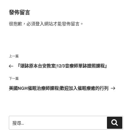
發佈留言
很抱歉，必須
登入
網站才能發佈留言。
文
上
上一篇
章
一
『頌缽原本台安教室|12/3音療師單缽證照課程』
導
篇
覽
文
下
下一篇
章
一
美國NGH催眠治療師課程|歡迎加入催眠療癒的行列
篇
文
章
搜
搜
尋
尋