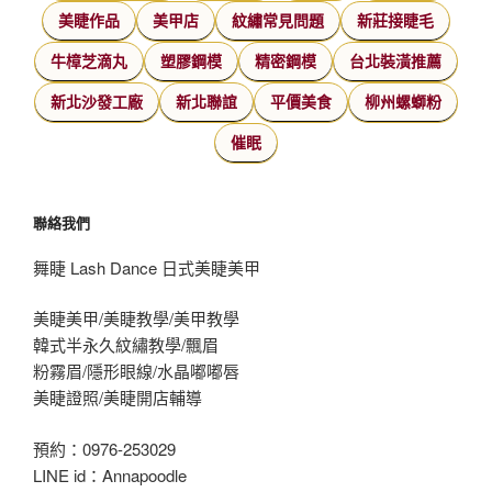
美睫作品
美甲店
紋繡常見問題
新莊接睫毛
牛樟芝滴丸
塑膠鋼模
精密鋼模
台北裝潢推薦
新北沙發工廠
新北聯誼
平價美食
柳州螺螄粉
催眠
聯絡我們
舞睫 Lash Dance 日式美睫美甲
美睫美甲/美睫教學/美甲教學
韓式半永久紋繡教學/飄眉
粉霧眉/隱形眼線/水晶嘟嘟唇
美睫證照/美睫開店輔導
預約：0976-253029
LINE id：Annapoodle