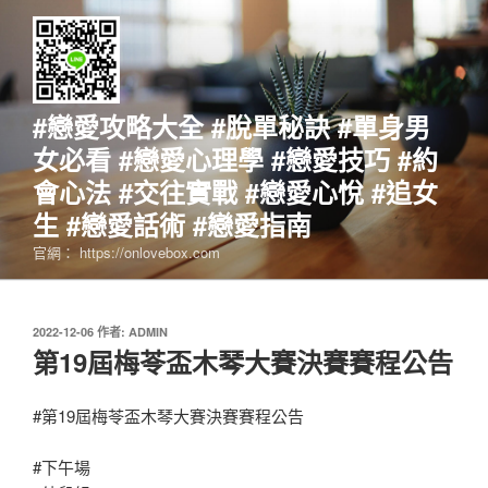
跳
至
主
要
內
#戀愛攻略大全 #脫單秘訣 #單身男
容
女必看 #戀愛心理學 #戀愛技巧 #約
會心法 #交往實戰 #戀愛心悅 #追女
生 #戀愛話術 #戀愛指南
官網： https://onlovebox.com
發
2022-12-06
作者:
ADMIN
佈
第19屆梅苓盃木琴大賽決賽賽程公告
於
#第19屆梅苓盃木琴大賽決賽賽程公告
#下午場