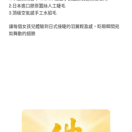
2.日本進口膠原蠶絲人工睫毛
3.頂級空氣感手工水貂毛
讓每個女孩兒體驗到日式接睫的羽翼輕盈感，眨眼瞬間宛
如舞動的翅膀