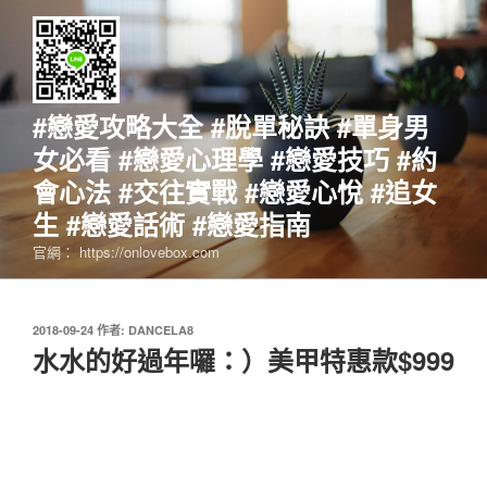
跳
至
主
要
內
#戀愛攻略大全 #脫單秘訣 #單身男
容
女必看 #戀愛心理學 #戀愛技巧 #約
會心法 #交往實戰 #戀愛心悅 #追女
生 #戀愛話術 #戀愛指南
官網： https://onlovebox.com
發
2018-09-24
作者:
DANCELA8
佈
水水的好過年囉：）美甲特惠款$999
於