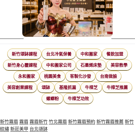
新竹頌缽課程
台北冷氣保養
中和搬家
餐飲加盟
新竹身心靈課程
中和搬家公司
石墨烯床墊
美容教學
永和搬家
桃園美食
客製化沙發
台南做臉
美容創業課程
頌缽
基隆抓漏
牛樟芝
牛樟芝推薦
螺螄粉
牛樟芝功效
新竹霧眉
霧眉
霧眉新竹
竹北霧眉
新竹霧眉預約
新竹霧眉推薦
新竹
紋繡
新莊美甲
台北頌缽