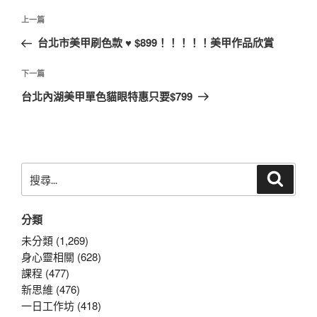
文
上
上一篇
章
一
台北市美甲刷色款 ♥ $899！！！！！美甲作品欣賞
導
篇
覽
文
下
下一篇
章
一
台北內湖美甲單色貓眼特惠只要$799
篇
文
章
搜
搜
尋
尋
關
分類
鍵
字:
未分類 (1,269)
身心靈相關 (628)
課程 (477)
新思維 (476)
一日工作坊 (418)