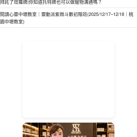
拜託了塔羅牌|你知道托特牌也可以做寵物溝通嗎？
閱讀心靈中壢教室｜靈動派紫微斗數初階班(2025/12/17–12/18｜桃
園中壢教室)