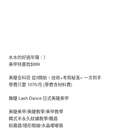
水水的好過年囉：）
美甲特惠款$999
美睫全科班 從0開始，技術+考照秘笈= 一次到手
學費只要 1070/月 (學費含材料費)
舞睫 Lash Dance 日式美睫美甲
美睫美甲/美睫教學/美甲教學
韓式半永久紋繡教學/飄眉
粉霧眉/隱形眼線/水晶嘟嘟唇