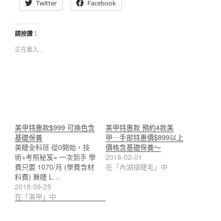
Twitter
Facebook
請按讚：
正在載入...
美甲特惠款$999 可換色含
美甲特惠款 預約4款美
基礎保養
甲⋯手部特惠價$899以上
美睫全科班 從0開始，技
價格含基礎保養～
術+考照秘笈= 一次到手 學
2018-02-01
費只要 1070/月 (學費含材
在「內湖接睫毛」中
料費) 舞睫 L…
2018-09-25
在「美甲」中