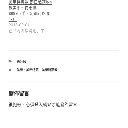
美甲特惠款 即日起預約4
款美甲⋯特惠價
$999（手、足都可以喔
～）
2018-02-01
在「內湖接睫毛」中
分
未分類
類
標
美甲
、
美甲特惠
、
美甲特惠款
籤
發佈留言
很抱歉，必須
登入
網站才能發佈留言。