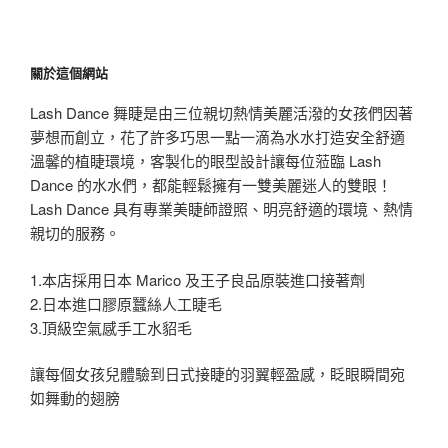
關於這個網站
Lash Dance 舞睫是由三位親切熱情美麗活潑的女孩們因著
夢想而創立，花了許多巧思一點一滴為水水打造安全舒適
溫馨的植睫環境，客製化的眼型設計讓每位蒞臨 Lash
Dance 的水水們，都能輕鬆擁有一雙美麗迷人的雙眼！
Lash Dance 具有專業美睫師證照、明亮舒適的環境、熱情
親切的服務。
1.本店採用日本 Marico 及王子良品原裝進口接著劑
2.日本進口膠原蠶絲人工睫毛
3.頂級空氣感手工水貂毛
讓每個女孩兒體驗到日式接睫的羽翼輕盈感，眨眼瞬間宛
如舞動的翅膀