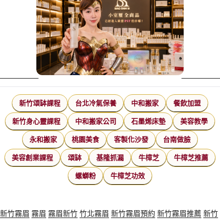
新竹頌缽課程
台北冷氣保養
中和搬家
餐飲加盟
新竹身心靈課程
中和搬家公司
石墨烯床墊
美容教學
永和搬家
桃園美食
客製化沙發
台南做臉
美容創業課程
頌缽
基隆抓漏
牛樟芝
牛樟芝推薦
螺螄粉
牛樟芝功效
新竹霧眉
霧眉
霧眉新竹
竹北霧眉
新竹霧眉預約
新竹霧眉推薦
新竹