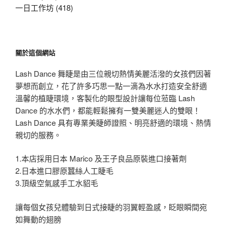
一日工作坊 (418)
關於這個網站
Lash Dance 舞睫是由三位親切熱情美麗活潑的女孩們因著
夢想而創立，花了許多巧思一點一滴為水水打造安全舒適
溫馨的植睫環境，客製化的眼型設計讓每位蒞臨 Lash
Dance 的水水們，都能輕鬆擁有一雙美麗迷人的雙眼！
Lash Dance 具有專業美睫師證照、明亮舒適的環境、熱情
親切的服務。
1.本店採用日本 Marico 及王子良品原裝進口接著劑
2.日本進口膠原蠶絲人工睫毛
3.頂級空氣感手工水貂毛
讓每個女孩兒體驗到日式接睫的羽翼輕盈感，眨眼瞬間宛
如舞動的翅膀