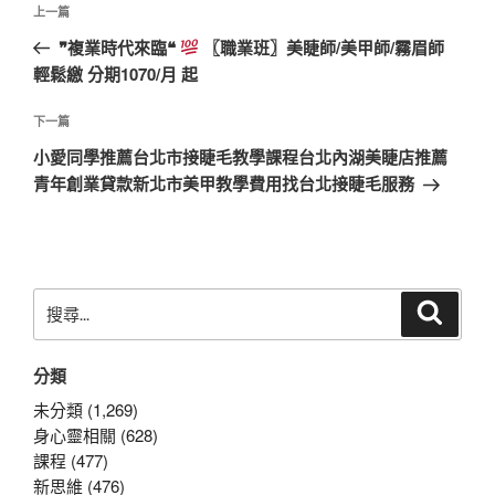
上
上一篇
章
一
❞複業時代來臨❝
〖職業班〗美睫師/美甲師/霧眉師
導
篇
輕鬆繳 分期1070/月 起
覽
文
章
下
下一篇
一
小愛同學推薦台北市接睫毛教學課程台北內湖美睫店推薦
篇
青年創業貸款新北市美甲教學費用找台北接睫毛服務
文
章
搜
搜
尋
尋
關
分類
鍵
字:
未分類 (1,269)
身心靈相關 (628)
課程 (477)
新思維 (476)