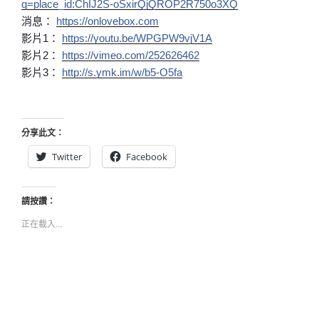
q=place_id:ChIJ2S-oSxirQjQROP2R750o3XQ
消息：
https://onlovebox.com
影片1：
https://youtu.be/WPGPW9vjV1A
影片2：
https://vimeo.com/252626462
影片3：
http://s.ymk.im/w/b5-O5fa
分享此文：
Twitter
Facebook
請按讚：
正在載入...