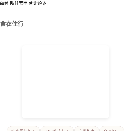
紋繡
新莊美甲
台北頌缽
食衣住行