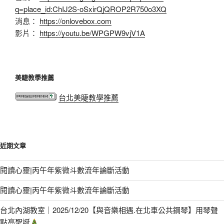
q=place_id:ChIJ2S-oSxirQjQROP2R750o3XQ
消息：
https://onlovebox.com
影片：
https://youtu.be/WPGPW9vjV1A
美睫教學推薦
台北美睫教學推薦
近期文章
閱讀心靈|丙午年紫微斗數流年論斷活動
閱讀心靈|丙午年紫微斗數流年論斷活動
台北內湖教室｜2025/12/20【與音樂相遇.在北車公共鋼琴】用琴聲
點亮聖誕