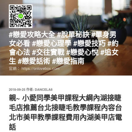
跳
至
主
要
內
#戀愛攻略大全 #脫單秘訣 #單身男
容
女必看 #戀愛心理學 #戀愛技巧 #約
會心法 #交往實戰 #戀愛心悅 #追女
生 #戀愛話術 #戀愛指南
官網： https://onlovebox.com
發
2018-09-25
作者:
DANCELA8
佈
親~ 小愛同學美甲課程大綱內湖接睫
於
毛店推薦台北接睫毛教學課程內容台
北市美甲教學課程費用內湖美甲店電
話