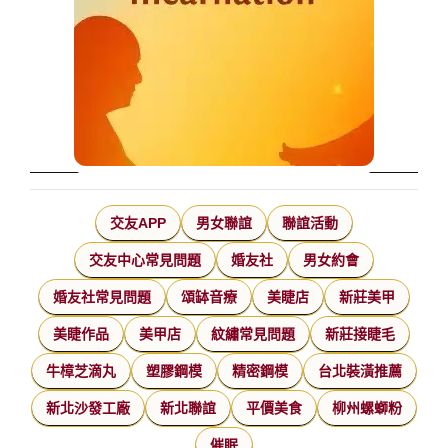
交友APP
男女聯誼
聯誼活動
交友中心常見問題
婚友社
男女約會
婚友社常見問題
頌缽音療
美睫店
新莊美甲
美睫作品
美甲店
紋繡常見問題
新莊接睫毛
牛樟芝滴丸
塑膠鋼模
精密鋼模
台北裝潢推薦
新北沙發工廠
新北聯誼
平價美食
柳州螺螄粉
催眠