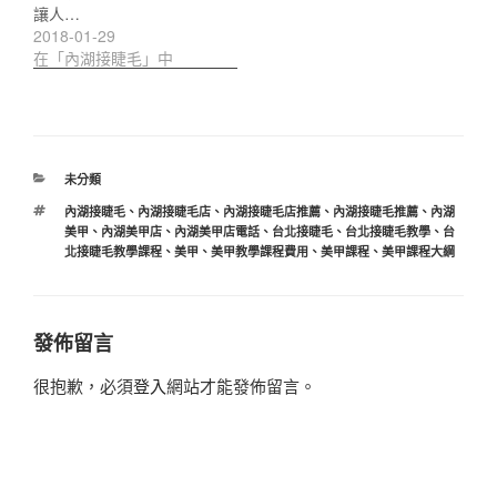
讓人…
2018-01-29
在「內湖接睫毛」中
分
未分類
類
標
內湖接睫毛
、
內湖接睫毛店
、
內湖接睫毛店推薦
、
內湖接睫毛推薦
、
內湖
籤
美甲
、
內湖美甲店
、
內湖美甲店電話
、
台北接睫毛
、
台北接睫毛教學
、
台
北接睫毛教學課程
、
美甲
、
美甲教學課程費用
、
美甲課程
、
美甲課程大綱
發佈留言
很抱歉，必須
登入
網站才能發佈留言。
文