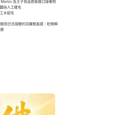
 Marico 及王子良品原裝進口接著劑
原蠶絲人工睫毛
手工水貂毛
體驗到日式接睫的羽翼輕盈感，眨眼瞬
翅膀