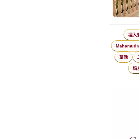
埋入
Mahamudr
童話
婚