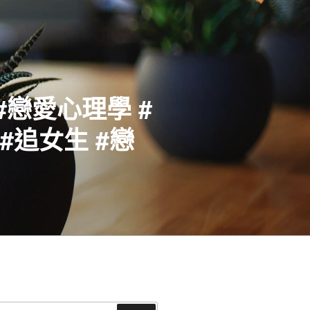
#戀愛心理學 #
#追女生 #戀