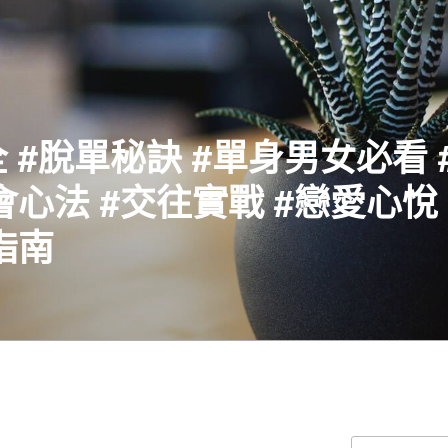
 #脫單秘訣 #單身男女必看 
會心法 #交往實戰 #戀愛心悅 
指南
搜