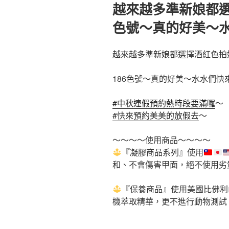
佈
越來越多準新娘都選
於
色號～真的好美～
越來越多準新娘都選擇酒紅色拍
186色號～真的好美～水水們快
#中秋連假預約熱時段要滿囉
～
#快來預約美美的放假去
～
～～～～使用商品～～～～
『凝膠商品系列』使用
和、不會傷害甲面，絕不使用劣
『保養商品』使用美國比佛利山
機萃取精華，更不進行動物測試