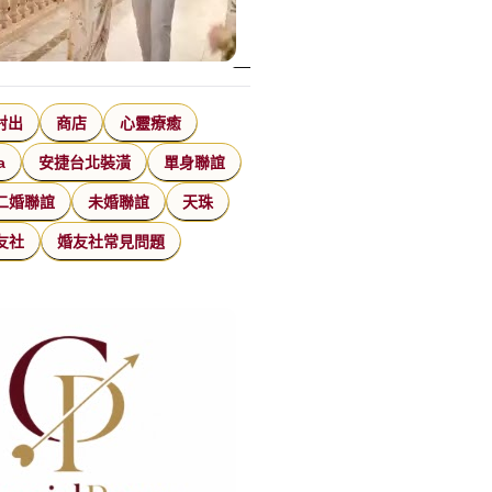
射出
商店
心靈療癒
a
安捷台北裝潢
單身聯誼
二婚聯誼
未婚聯誼
天珠
友社
婚友社常見問題