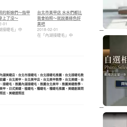
照的新娘們～指甲
台北市美甲店 水水們都比
穿上了沒～
我會拍照～就說墨綠色好
2-01
美吧
湖接睫毛」中
2018-02-01
在「內湖接睫毛」中
內湖美睫店
、
台北市接睫毛
、
台北接睫毛推薦
、
台北接睫毛教
紋繡
、
台北美甲
、
台北美甲店
、
台北美甲教學
、
台北美睫
、
台
、
接睫毛
、
推薦內湖接睫毛
、
推薦台北美甲
、
推薦美睫教學
、
美甲
、
日式美睫
、
植睫毛
、
種睫毛
、
種睫毛推薦
、
美睫創業問
照班
、
美睫證照班