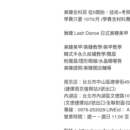
美睫全科班 從0開始，技術+考照
學費只要 1070/月 (學費含材料費
舞睫 Lash Dance 日式美睫美甲
美睫美甲/美睫教學/美甲教學
韓式半永久紋繡教學/飄眉
粉霧眉/隱形眼線/水晶嘟嘟唇
美睫證照/美睫開店輔導
南京店：台北市中山區遼寧街45
(捷運南京復興站3號出口)
內湖店：台北市內湖區文德路10
(文德捷運站2號出口/全聯對面/
專線︰0976-253029 LINEid： A
營業時間：週一 ~ 週日 11:00 至 2