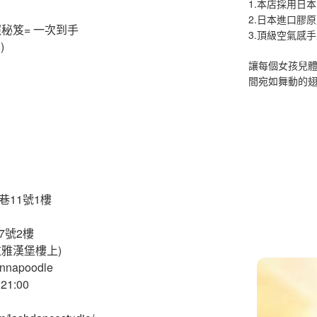
1.本店採用日本
2.日本進口膠
秘笈= 一次到手
3.頂級空氣感
)
讓每個女孩兒
間宛如舞動的
巷11號1樓
7號2樓
拉雅漢堡樓上)
nnapoodle
1:00