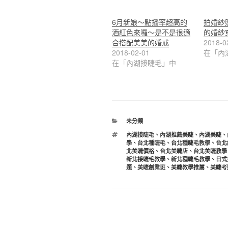
6月新娘～點播率超高的
拍婚紗
酒紅色來囉～是不是很適
的婚紗
合搭配美美的婚戒
2018-0
2018-02-01
在「內
在「內湖接睫毛」中
分
未分類
類
標
內湖接睫毛
、
內湖推薦美睫
、
內湖美睫
、
籤
學
、
台北種睫毛
、
台北種睫毛教學
、
台北
北美睫價格
、
台北美睫店
、
台北美睫教學
新北接睫毛教學
、
新北種睫毛教學
、
日式
題
、
美睫創業班
、
美睫教學推薦
、
美睫考