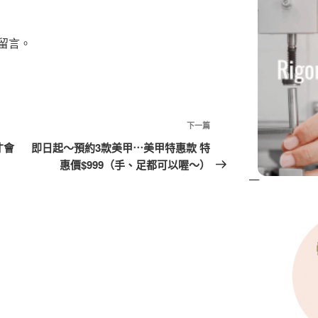
留言。
下
下一篇
一
才會
即日起～預約3款美甲⋯美甲特惠款 特
篇
惠價$999（手、足都可以喔～）
文
章