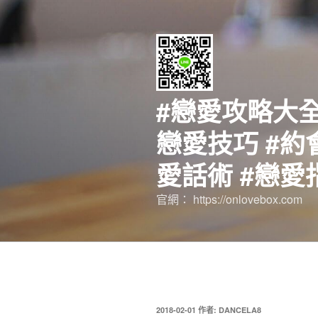
跳
至
主
要
內
容
#戀愛攻略大全
戀愛技巧 #約
愛話術 #戀愛
官網： https://onlovebox.com
發
2018-02-01
作者:
DANCELA8