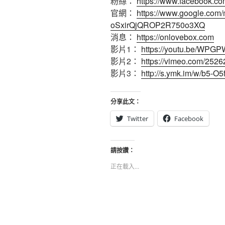
粉絲：
https://www.facebook.co
官網：
https://www.google.com
oSxirQjQROP2R750o3XQ
消息：
https://onlovebox.com
影片1：
https://youtu.be/WPG
影片2：
https://vimeo.com/252
影片3：
http://s.ymk.im/w/b5-O5
分享此文：
Twitter
Facebook
請按讚：
正在載入...