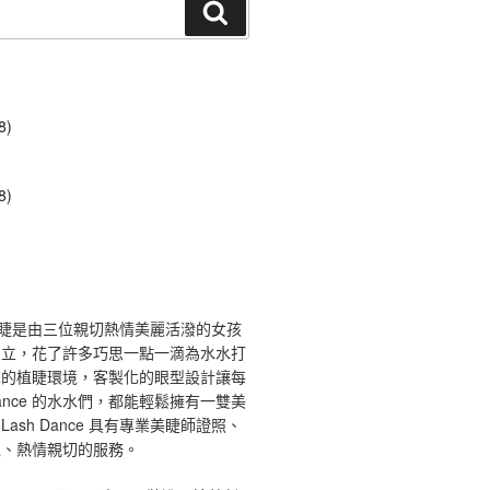
搜
尋
8)
8)
ce 舞睫是由三位親切熱情美麗活潑的女孩
創立，花了許多巧思一點一滴為水水打
馨的植睫環境，客製化的眼型設計讓每
 Dance 的水水們，都能輕鬆擁有一雙美
ash Dance 具有專業美睫師證照、
境、熱情親切的服務。