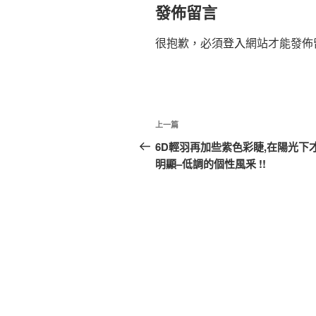
發佈留言
很抱歉，必須
登入
網站才能發佈
文
上
上一篇
章
一
6D輕羽再加些紫色彩睫,在陽光下
篇
明顯–低調的個性風釆 !!
導
文
覽
章