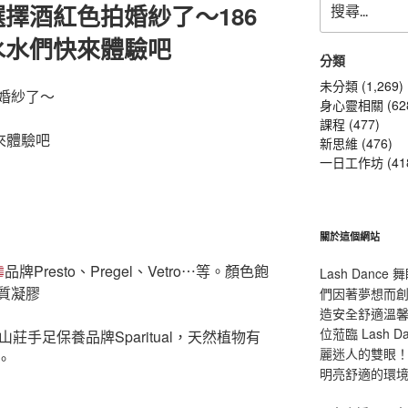
擇酒紅色拍婚紗了～186
尋
關
水水們快來體驗吧
鍵
分類
字:
未分類 (1,269)
婚紗了～
身心靈相關 (62
課程 (477)
來體驗吧
新思維 (476)
一日工作坊 (41
關於這個網站
品牌Presto、Pregel、Vetro⋯等。顏色
飽
Lash Dan
質凝膠
們因著夢想而
造安全舒適溫
位蒞臨 Lash
莊手足保養品牌Spari
tual，天然植物有
麗迷人的雙眼！L
。
明亮舒適的環