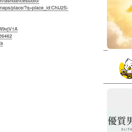
m/lashdancestudio/
/maps/place/?q=place_id:ChIJ2S-
PW9vjV1A
626462
fa