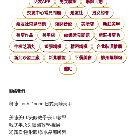
交友APP
男女聯誼
聯誼活動
交友中心常見問題
婚友社
男女約會
婚友社常見問題
頌缽音療
美睫店
新莊美甲
美睫作品
美甲店
紋繡常見問題
新莊接睫毛
牛樟芝滴丸
塑膠鋼模
精密鋼模
台北裝潢推薦
新北沙發工廠
新北聯誼
平價美食
柳州螺螄粉
催眠
聯絡我們
舞睫 Lash Dance 日式美睫美甲
美睫美甲/美睫教學/美甲教學
韓式半永久紋繡教學/飄眉
粉霧眉/隱形眼線/水晶嘟嘟唇