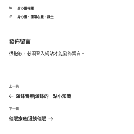
分
身心靈相關
類
標
身心靈
、
閱讀心靈
、
靜坐
籤
發佈留言
很抱歉，必須
登入
網站才能發佈留言。
文
上
上一篇
章
一
頌缽音療|頌缽的一點小知識
導
篇
覽
文
下
下一篇
章
一
催眠療癒|淺談催眠
篇
文