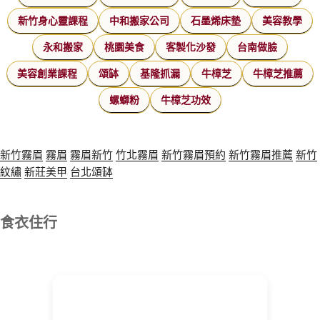
新竹身心靈課程
中和搬家公司
石墨烯床墊
美容教學
永和搬家
桃園美食
客製化沙發
台南做臉
美容創業課程
頌缽
基隆抓漏
牛樟芝
牛樟芝推薦
螺螄粉
牛樟芝功效
新竹霧眉
霧眉
霧眉新竹
竹北霧眉
新竹霧眉預約
新竹霧眉推薦
新竹
紋繡
新莊美甲
台北頌缽
食衣住行