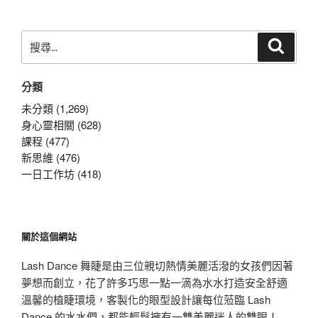
章
搜
搜
尋
尋
關
分類
鍵
字:
未分類 (1,269)
身心靈相關 (628)
課程 (477)
新思維 (476)
一日工作坊 (418)
關於這個網站
Lash Dance 舞睫是由三位親切熱情美麗活潑的女孩們因著
夢想而創立，花了許多巧思一點一滴為水水打造安全舒適
溫馨的植睫環境，客製化的眼型設計讓每位蒞臨 Lash
Dance 的水水們，都能輕鬆擁有一雙美麗迷人的雙眼！