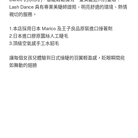
Lash Dance 具有專業美睫師證照、明亮舒適的環境、熱情
親切的服務。
1.本店採用日本 Marico 及王子良品原裝進口接著劑
2.日本進口膠原蠶絲人工睫毛
3.頂級空氣感手工水貂毛
讓每個女孩兒體驗到日式接睫的羽翼輕盈感，眨眼瞬間宛
如舞動的翅膀