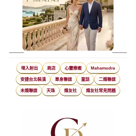
埋入射出
商店
心靈療癒
Mahamudra
安捷台北裝潢
單身聯誼
童話
二婚聯誼
未婚聯誼
天珠
婚友社
婚友社常見問題