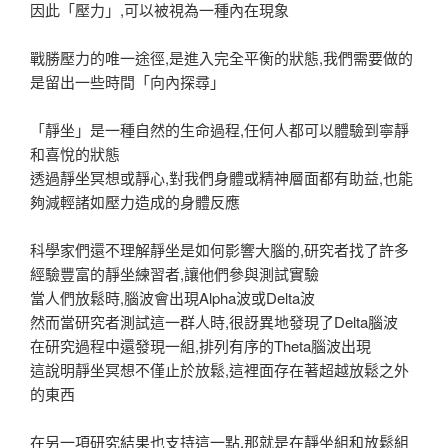
因此「壓力」,可以被視為一種內在現象
戰勝壓力的唯一途徑,是進入完全平衡的狀態,我們需要做的
是留出一些時間「向內探尋」
「靜坐」是一種自然的生命過程,任何人都可以體驗到寧靜
和喜悅的狀態
透過靜坐冥想或靜心,對我們身體或精神層面都有助益,也能
夠減輕諸如壓力造成的身體反應
科學家們還不理解靜坐是如何影響大腦的,研究者找了許多
經驗豐富的靜坐練習者,讓他們參與測試實驗
當人們放鬆時,腦波會出現Alpha波或Delta波
然而當研究者測試這一群人時,很訝異地發現了Delta腦波
在研究過程中還發現一組,排列有序的Theta腦波出現
這說明靜坐冥想不僅止於放鬆,這裡面存在著超越放鬆之外
的東西
在另一項研究結果也支持這一點,那就是在靜坐組和放鬆組