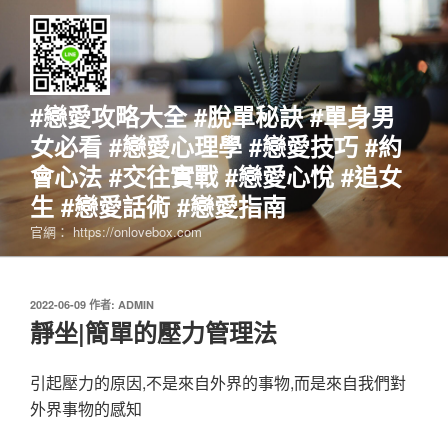
跳
至
主
要
內
#戀愛攻略大全 #脫單秘訣 #單身男
容
女必看 #戀愛心理學 #戀愛技巧 #約
會心法 #交往實戰 #戀愛心悅 #追女
生 #戀愛話術 #戀愛指南
官網： https://onlovebox.com
發
2022-06-09
作者:
ADMIN
佈
靜坐|簡單的壓力管理法
於
引起壓力的原因,
不是來自外界的事物,
而是來自我們對
外界事物的感知