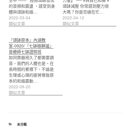
的音頻和震盪 ，感受到身
頌缽減壓 你常感到壓力很
體與頌缽和諧…
大嗎？你是否總在忙…
2022-03-04
2022-04-12
類似文章
類似文章
『頌缽原本』內湖教
室-0920/『七缽極靜謐』
音療師七缽證照班
如同樂器用久了都需要調
音，我們的人體也是。在
長時間的累積下，不論是
生理或心理的疲勞導致原
本的和諧震動…
2022-09-20
類似文章
分
未分類
類