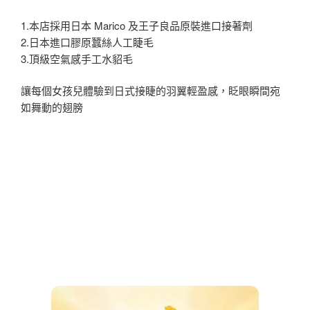
1.本店採用日本 Marico 及王子良品原裝進口接著劑
2.日本進口膠原蠶絲人工睫毛
3.頂級空氣感手工水貂毛
讓每個女孩兒體驗到日式接睫的羽翼輕盈感，眨眼瞬間宛
如舞動的翅膀