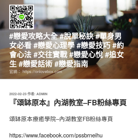
跳
至
主
要
內
#戀愛攻略大全 #脫單秘訣 #單身男
容
女必看 #戀愛心理學 #戀愛技巧 #約
會心法 #交往實戰 #戀愛心悅 #追女
生 #戀愛話術 #戀愛指南
官網： https://onlovebox.com
發
2022-02-23
作者:
ADMIN
佈
『頌缽原本』內湖教室–FB粉絲專頁
於
頌缽原本療癒學院–內湖教室FB粉絲專頁
https://www.facebook.com/pssbrneihu