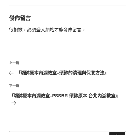
發佈留言
很抱歉，必須
登入
網站才能發佈留言。
文
上
上一篇
章
一
『頌缽原本內湖教室–頌缽的清理與保養方法』
導
篇
覽
文
下
下一篇
章
一
『頌缽原本內湖教室–PSSBR 頌缽原本 台北內湖教室』
篇
文
章
搜