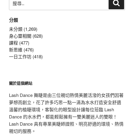
搜
尋
尋
關
分類
鍵
字:
未分類 (1,269)
身心靈相關 (628)
課程 (477)
新思維 (476)
一日工作坊 (418)
關於這個網站
Lash Dance 舞睫是由三位親切熱情美麗活潑的女孩們因著
夢想而創立，花了許多巧思一點一滴為水水打造安全舒適
溫馨的植睫環境，客製化的眼型設計讓每位蒞臨 Lash
Dance 的水水們，都能輕鬆擁有一雙美麗迷人的雙眼！
Lash Dance 具有專業美睫師證照、明亮舒適的環境、熱情
親切的服務。