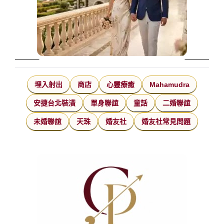
埋入射出
商店
心靈療癒
Mahamudra
安捷台北裝潢
單身聯誼
童話
二婚聯誼
未婚聯誼
天珠
婚友社
婚友社常見問題