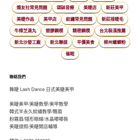
婚友社常見問題
頌缽音療
美睫店
新莊美甲
美睫作品
美甲店
紋繡常見問題
新莊接睫毛
牛樟芝滴丸
塑膠鋼模
精密鋼模
台北裝潢推薦
新北沙發工廠
新北聯誼
平價美食
柳州螺螄粉
催眠
聯絡我們
舞睫 Lash Dance 日式美睫美甲
美睫美甲/美睫教學/美甲教學
韓式半永久紋繡教學/飄眉
粉霧眉/隱形眼線/水晶嘟嘟唇
美睫證照/美睫開店輔導