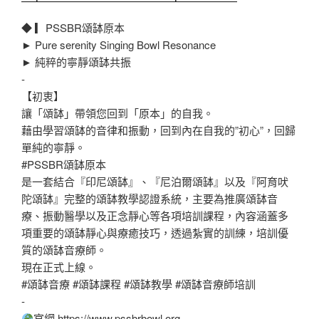
◆ ▎PSSBR頌缽原本
► Pure serenity Singing Bowl Resonance
► 純粹的寧靜頌缽共振
‐
【初衷】
讓「頌缽」帶領您回到「原本」的自我。
藉由學習頌缽的音律和振動，回到內在自我的”初心”，回歸
單純的寧靜。
#PSSBR頌缽原本
是一套結合『印尼頌缽』、『尼泊爾頌缽』以及『阿育吠
陀頌缽』完整的頌缽教學認證系統，主要為推廣頌缽音
療、振動醫學以及正念靜心等各項培訓課程，內容涵蓋多
項重要的頌缽靜心與療癒技巧，透過紮實的訓練，培訓優
質的頌缽音療師。
現在正式上線。
#頌缽音療 #頌缽課程 #頌缽教學 #頌缽音療師培訓
‐
官網 https://www.pssbrbowl.org