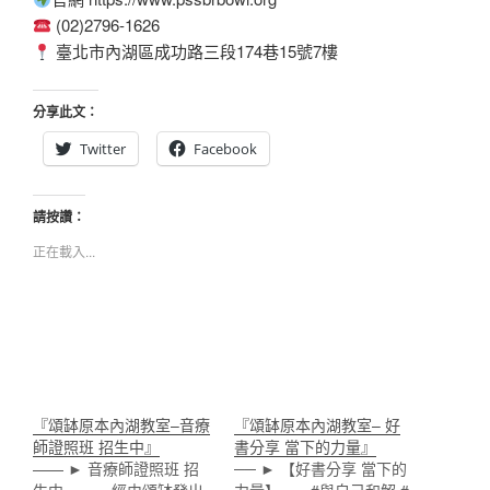
(02)2796-1626
臺北市內湖區成功路三段174巷15號7樓
分享此文：
Twitter
Facebook
請按讚：
正在載入...
『頌缽原本內湖教室–音療
『頌缽原本內湖教室– 好
師證照班 招生中』
書分享 當下的力量』
—— ► 音療師證照班 招
── ► 【好書分享 當下的
生中 —— 經由頌缽發出
力量】 ── #與自己和解 #