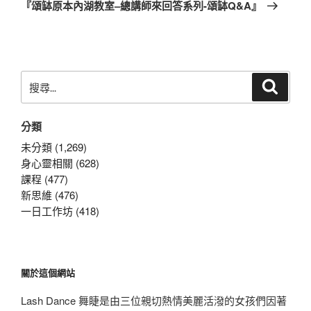
一
『頌缽原本內湖教室–總講師來回答系列-頌缽Q&A』
篇
文
章
搜
搜
尋
尋
關
分類
鍵
字:
未分類 (1,269)
身心靈相關 (628)
課程 (477)
新思維 (476)
一日工作坊 (418)
關於這個網站
Lash Dance 舞睫是由三位親切熱情美麗活潑的女孩們因著