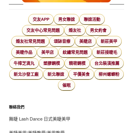
交友APP
男女聯誼
聯誼活動
交友中心常見問題
婚友社
男女約會
婚友社常見問題
頌缽音療
美睫店
新莊美甲
美睫作品
美甲店
紋繡常見問題
新莊接睫毛
牛樟芝滴丸
塑膠鋼模
精密鋼模
台北裝潢推薦
新北沙發工廠
新北聯誼
平價美食
柳州螺螄粉
催眠
聯絡我們
舞睫 Lash Dance 日式美睫美甲
美睫美甲/美睫教學/美甲教學