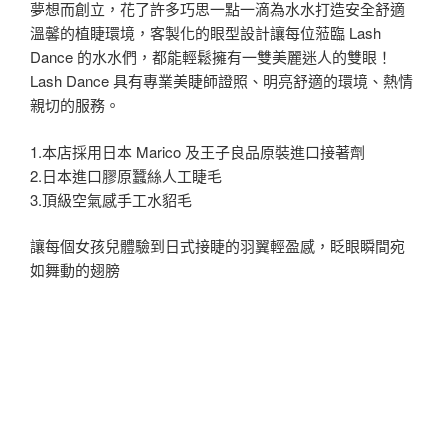
夢想而創立，花了許多巧思一點一滴為水水打造安全舒適
溫馨的植睫環境，客製化的眼型設計讓每位蒞臨 Lash
Dance 的水水們，都能輕鬆擁有一雙美麗迷人的雙眼！
Lash Dance 具有專業美睫師證照、明亮舒適的環境、熱情
親切的服務。
1.本店採用日本 Marico 及王子良品原裝進口接著劑
2.日本進口膠原蠶絲人工睫毛
3.頂級空氣感手工水貂毛
讓每個女孩兒體驗到日式接睫的羽翼輕盈感，眨眼瞬間宛
如舞動的翅膀