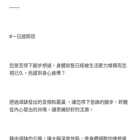
───
#一日證照班
您是否停下腳步想過，身體狀態已經被生活壓力堆積而忽
視已久，而感到身心疲憊？
透過頌缽發出的音頻和震盪 ，讓您停下急躁的腳步，聆聽
從內心發出的共鳴，讓思緒好好的沈澱。
藉由頌缽的引導，讓大腦深度放鬆，使身體細胞加速修復