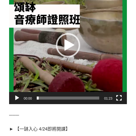
播
放
器
00:00
01:23
───
► 【一缽入心 4/24即將開課】