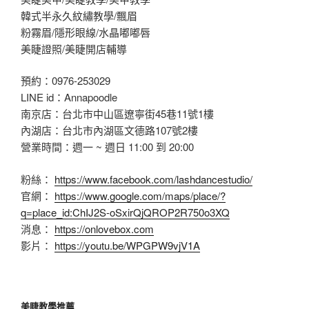
韓式半永久紋繡教學/飄眉
粉霧眉/隱形眼線/水晶嘟嘟唇
美睫證照/美睫開店輔導
預約：0976-253029
LINE id：Annapoodle
南京店：台北市中山區遼寧街45巷11號1樓
內湖店：台北市內湖區文德路107號2樓
營業時間：週一 ~ 週日 11:00 到 20:00
粉絲：
https://www.facebook.com/lashdancestudio/
官網：
https://www.google.com/maps/place/?
q=place_id:ChIJ2S-oSxirQjQROP2R750o3XQ
消息：
https://onlovebox.com
影片：
https://youtu.be/WPGPW9vjV1A
美睫教學推薦