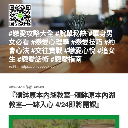
跳
至
主
要
內
#戀愛攻略大全 #脫單秘訣 #單身男
容
女必看 #戀愛心理學 #戀愛技巧 #約
會心法 #交往實戰 #戀愛心悅 #追女
生 #戀愛話術 #戀愛指南
官網： https://onlovebox.com
發
2022-04-19
作者:
ADMIN
佈
『頌缽原本內湖教室–頌缽原本內湖
於
教室–一缽入心 4/24即將開課』
視
訊