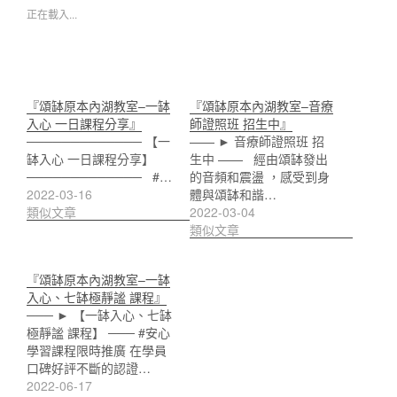
正在載入...
『頌缽原本內湖教室–一缽
『頌缽原本內湖教室–音療
入心 一日課程分享』
師證照班 招生中』
───────────── 【一
—— ► 音療師證照班 招
缽入心 一日課程分享】
生中 —— 經由頌缽發出
───────────── #…
的音頻和震盪 ，感受到身
2022-03-16
體與頌缽和諧…
類似文章
2022-03-04
類似文章
『頌缽原本內湖教室–一缽
入心、七缽極靜謐 課程』
─── ► 【一缽入心、七缽
極靜謐 課程】 ─── #安心
學習課程限時推廣 在學員
口碑好評不斷的認證…
2022-06-17