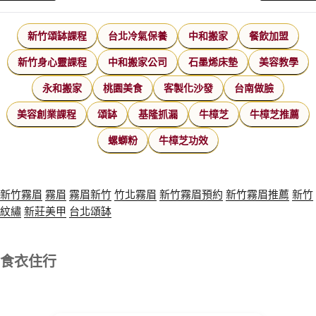
新竹頌缽課程
台北冷氣保養
中和搬家
餐飲加盟
新竹身心靈課程
中和搬家公司
石墨烯床墊
美容教學
永和搬家
桃園美食
客製化沙發
台南做臉
美容創業課程
頌缽
基隆抓漏
牛樟芝
牛樟芝推薦
螺螄粉
牛樟芝功效
新竹霧眉
霧眉
霧眉新竹
竹北霧眉
新竹霧眉預約
新竹霧眉推薦
新竹
紋繡
新莊美甲
台北頌缽
食衣住行