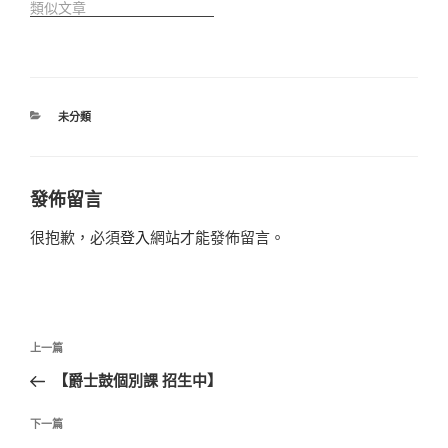
類似文章
分
未分類
類
發佈留言
很抱歉，必須
登入
網站才能發佈留言。
文
上
上一篇
章
一
【爵士鼓個別課 招生中】
導
篇
覽
文
下
下一篇
章