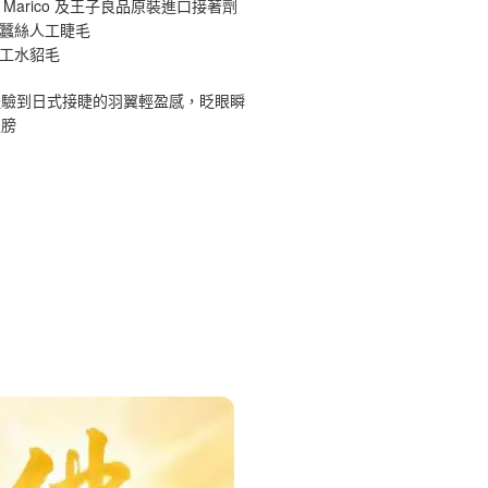
 Marico 及王子良品原裝進口接著劑
原蠶絲人工睫毛
手工水貂毛
體驗到日式接睫的羽翼輕盈感，眨眼瞬
翅膀