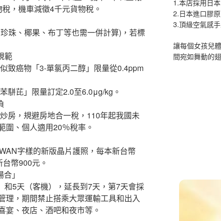
1.本店採用日本
物稅，機車減徵4千元貨物稅。
2.日本進口膠
3.頂級空氣感
：珍珠、椰果、布丁等也需一併計算)，若標
讓每個女孩兒
規範
間宛如舞動的
致癌物「3-單氯丙二醇」限量從0.4ppm
芘」限量訂定2.0至6.0μg/kg。
負
炒房，規避房地合一稅，110年起我國未
範圍、個人適用20％稅率。
大TAIWAN字樣的新版晶片護照，每本新台幣
新台幣900元。
場合」
）和5天（客機），延長到7天，第7天會採
管理，期間禁止搭乘大眾運輸工具和出入
喜宴、夜店、酒吧和夜市等。