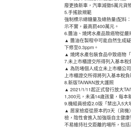
廢更換新車，汽車減徵5萬元貨
5.手搖飲規範
強制標示總糖量及總熱量(配料
示不實，最高罰400萬元。
6.醬油、燒烤水產品致癌物從嚴
▲ 醬油在製程中可能自然生成疑似
下修至0.3ppm。
▲ 燒烤水產包裝食品中致癌物「苯駢
7.未上市櫃證交所得列入基本稅
▲ 為防堵個人成立未上市櫃公司
上市櫃證交所得將列入基本稅負
8.新版TAIWAN放大護照
▲ 2021/1/11起正式發行放
1,300元，未滿14歲孩童，每本
9.機組員檢疫2.0版「禁出入5大
▲ 居家檢疫從原本的3天（貨機
檢，陰性會進入加強版自主健康
不易維持社交距離的場所，包括