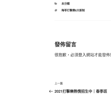
分
未分類
類
標
梅苓打擊樂8大新制
籤
發佈留言
很抱歉，必須
登入
網站才能發佈
文
上
上一篇
章
一
2021打擊樂熱情招生中｜春季班
篇
導
文
覽
章