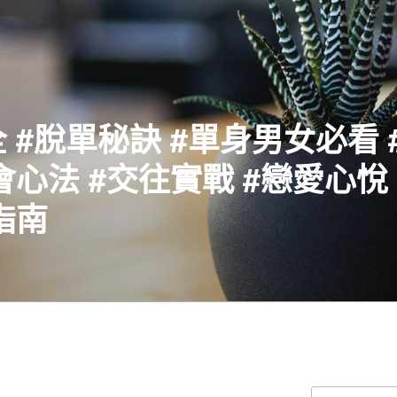
 #脫單秘訣 #單身男女必看 
會心法 #交往實戰 #戀愛心悅 
指南
搜