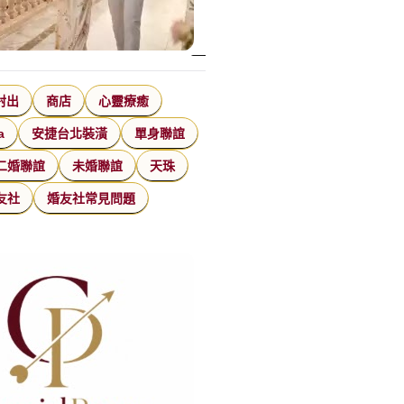
射出
商店
心靈療癒
a
安捷台北裝潢
單身聯誼
二婚聯誼
未婚聯誼
天珠
友社
婚友社常見問題