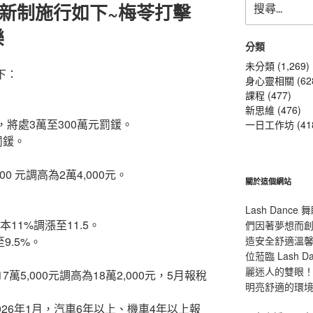
大新制施行如下~梅苓打擊
尋
關
樂
鍵
分類
字:
未分類 (1,269)
下：
身心靈相關 (62
課程 (477)
新思維 (476)
，將處3萬至300萬元罰鍰。
一日工作坊 (41
罰鍰。
0 元調高為2萬4,000元。
關於這個網站
Lash Dan
11%調漲至11.5。
們因著夢想而
9.5%。
造安全舒適溫
位蒞臨 Lash
麗迷人的雙眼！L
萬5,000元調高為18萬2,000元，5月報稅
明亮舒適的環
026年1月，汽車6年以上、機車4年以上報