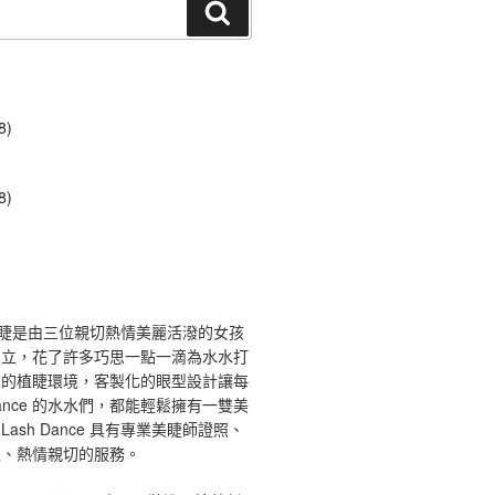
搜
尋
8)
8)
ce 舞睫是由三位親切熱情美麗活潑的女孩
創立，花了許多巧思一點一滴為水水打
馨的植睫環境，客製化的眼型設計讓每
 Dance 的水水們，都能輕鬆擁有一雙美
ash Dance 具有專業美睫師證照、
境、熱情親切的服務。