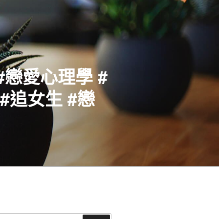
#戀愛心理學 #
#追女生 #戀