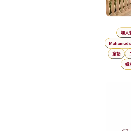
埋入
Mahamudr
童話
婚