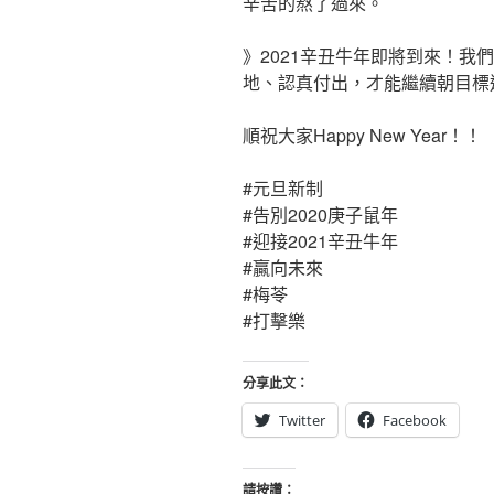
辛苦的熬了過來。
》2021辛丑牛年即將到來！我
地、認真付出，才能繼續朝目標
順祝大家Happy New Year！！
#元旦新制
#告別2020庚子鼠年
#迎接2021辛丑牛年
#贏向未來
#梅苓
#打擊樂
分享此文：
Twitter
Facebook
請按讚：