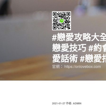
跳
至
主
要
內
容
#戀愛攻略大全
戀愛技巧 #約
愛話術 #戀愛
官網： https://onlovebox.com
發
2021-01-27
作者:
ADMIN