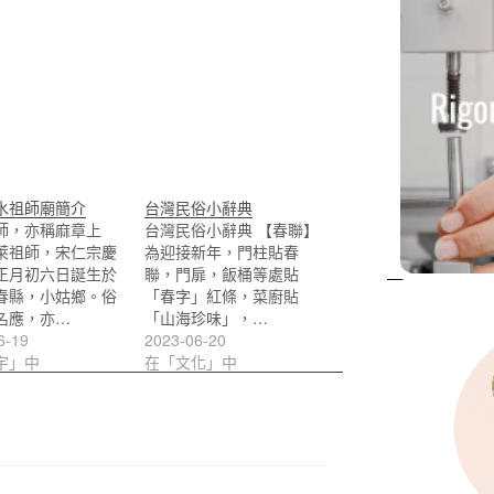
水祖師廟簡介
台灣民俗小辭典
師，亦稱麻章上
台灣民俗小辭典 【春聯】
萊祖師，宋仁宗慶
為迎接新年，門柱貼春
正月初六日誕生於
聯，門扉，飯桶等處貼
春縣，小姑鄉。俗
「春字」紅條，菜廚貼
名應，亦…
「山海珍味」，…
6-19
2023-06-20
宇」中
在「文化」中