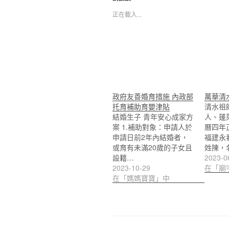
正在載入...
政府友善婚育措施 內政部
萬華清
托育補助育嬰津貼
清水祖
結婚生子 青年安心成家方
人、蓬
案 1.補助對象：申請人於
曆四年
申請日前2年內結婚者，
福建永
或育有未滿20歲的子女且
姓陳，
設籍…
2023-0
2023-10-29
在「廟
在「媽媽寶寶」中