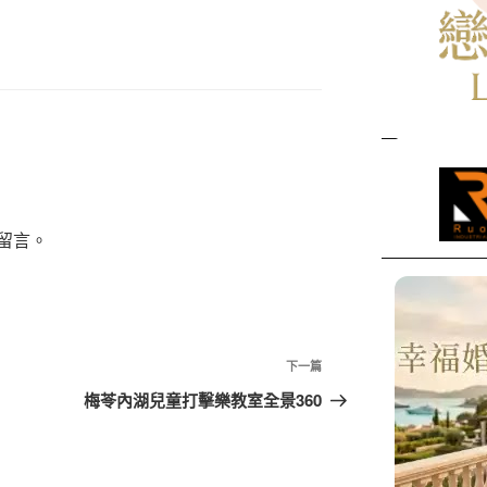
留言。
下
下一篇
一
梅苓內湖兒童打擊樂教室全景360
篇
文
章