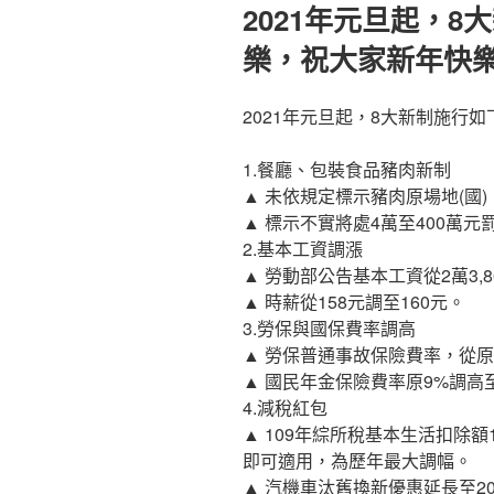
佈
2021年元旦起，8
於
樂，祝大家新年快
2021年元旦起，8大新制施行如
1.餐廳、包裝食品豬肉新制
▲ 未依規定標示豬肉原場地(國)
▲ 標示不實將處4萬至400萬元
2.基本工資調漲
▲ 勞動部公告基本工資從2萬3,80
▲ 時薪從158元調至160元。
3.勞保與國保費率調高
▲ 勞保普通事故保險費率，從原本
▲ 國民年金保險費率原9%調高至
4.減稅紅包
▲ 109年綜所稅基本生活扣除額17
即可適用，為歷年最大調幅。
▲ 汽機車汰舊換新優惠延長至2