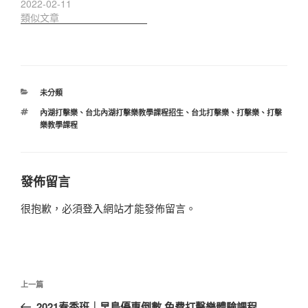
2022-02-11
類似文章
分
未分類
類
標
內湖打擊樂
、
台北內湖打擊樂教學課程招生
、
台北打擊樂
、
打擊樂
、
打擊
籤
樂教學課程
發佈留言
很抱歉，必須
登入
網站才能發佈留言。
文
上
上一篇
章
一
2021春季班｜早鳥優惠倒數 免費打擊樂體驗課程