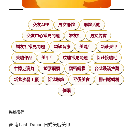
交友APP
男女聯誼
聯誼活動
交友中心常見問題
婚友社
男女約會
婚友社常見問題
頌缽音療
美睫店
新莊美甲
美睫作品
美甲店
紋繡常見問題
新莊接睫毛
牛樟芝滴丸
塑膠鋼模
精密鋼模
台北裝潢推薦
新北沙發工廠
新北聯誼
平價美食
柳州螺螄粉
催眠
聯絡我們
舞睫 Lash Dance 日式美睫美甲