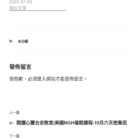
2023-07-06
類似文章
分
未分類
類
發佈留言
很抱歉，必須
登入
網站才能發佈留言。
文
上
上一篇
章
一
閱讀心靈台安教室|美國NGH催眠課程-10月六天密集班
導
篇
覽
文
下
下一篇