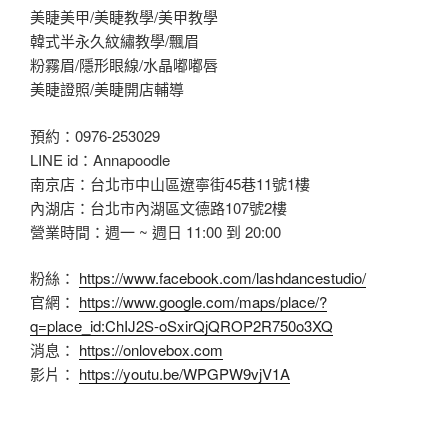
美睫美甲/美睫教學/美甲教學
韓式半永久紋繡教學/飄眉
粉霧眉/隱形眼線/水晶嘟嘟唇
美睫證照/美睫開店輔導
預約：0976-253029
LINE id：Annapoodle
南京店：台北市中山區遼寧街45巷11號1樓
內湖店：台北市內湖區文德路107號2樓
營業時間：週一 ~ 週日 11:00 到 20:00
粉絲：
https://www.facebook.com/lashdancestudio/
官網：
https://www.google.com/maps/place/?
q=place_id:ChIJ2S-oSxirQjQROP2R750o3XQ
消息：
https://onlovebox.com
影片：
https://youtu.be/WPGPW9vjV1A