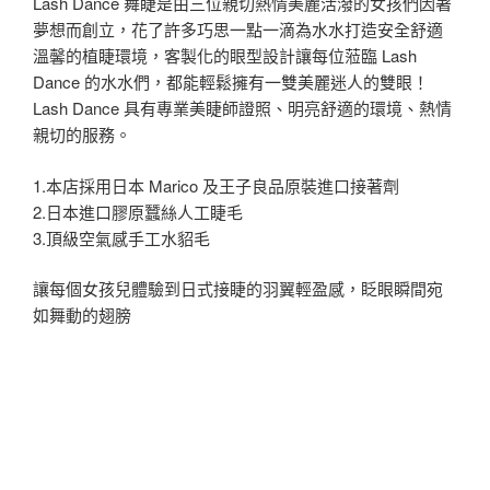
Lash Dance 舞睫是由三位親切熱情美麗活潑的女孩們因著
夢想而創立，花了許多巧思一點一滴為水水打造安全舒適
溫馨的植睫環境，客製化的眼型設計讓每位蒞臨 Lash
Dance 的水水們，都能輕鬆擁有一雙美麗迷人的雙眼！
Lash Dance 具有專業美睫師證照、明亮舒適的環境、熱情
親切的服務。
1.本店採用日本 Marico 及王子良品原裝進口接著劑
2.日本進口膠原蠶絲人工睫毛
3.頂級空氣感手工水貂毛
讓每個女孩兒體驗到日式接睫的羽翼輕盈感，眨眼瞬間宛
如舞動的翅膀