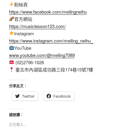
粉絲頁
https://www.facebook.com/meilingneihu
官方網站
https://musiclesson123.com/
Instagram
https://www.instagram.com/meiling_neihu_
YouTube
www.youtube.com/@meiling7089
(02)2796-1626
臺北市內湖區成功路三段174巷15號7樓
分享此文：
Twitter
Facebook
請按讚：
正在載入...