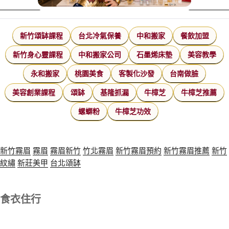
新竹頌缽課程
台北冷氣保養
中和搬家
餐飲加盟
新竹身心靈課程
中和搬家公司
石墨烯床墊
美容教學
永和搬家
桃園美食
客製化沙發
台南做臉
美容創業課程
頌缽
基隆抓漏
牛樟芝
牛樟芝推薦
螺螄粉
牛樟芝功效
新竹霧眉
霧眉
霧眉新竹
竹北霧眉
新竹霧眉預約
新竹霧眉推薦
新竹
紋繡
新莊美甲
台北頌缽
食衣住行