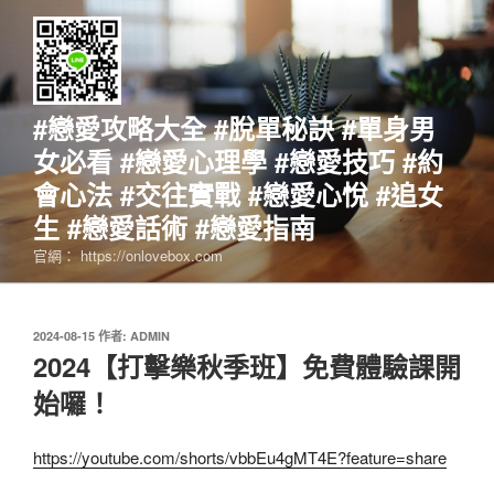
跳
至
主
要
內
#戀愛攻略大全 #脫單秘訣 #單身男
容
女必看 #戀愛心理學 #戀愛技巧 #約
會心法 #交往實戰 #戀愛心悅 #追女
生 #戀愛話術 #戀愛指南
官網： https://onlovebox.com
發
2024-08-15
作者:
ADMIN
佈
2024【打擊樂秋季班】免費體驗課開
於
始囉！
https://youtube.com/shorts/vbbEu4gMT4E?feature=share