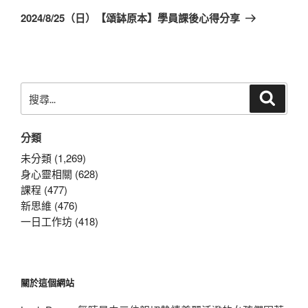
章
一
2024/8/25（日）【頌缽原本】學員課後心得分享
篇
文
章
搜
搜
尋
尋
關
分類
鍵
字:
未分類 (1,269)
身心靈相關 (628)
課程 (477)
新思維 (476)
一日工作坊 (418)
關於這個網站